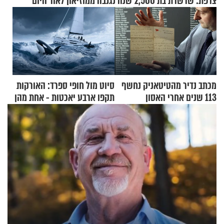
צרפת: שרשרת בת 2,500 שנה נגנבה ממוזיאון לאור היום
מכתב נדיר מהטיטאניק נחשף
סיוט מול חופי ספרד: האורקות
113 שנים אחרי האסון
תקפו ארבע יאכטות - אחת מהן
טבעה