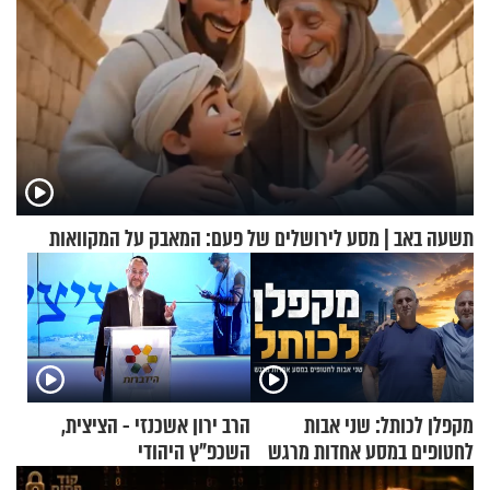
תשעה באב | מסע לירושלים של פעם: המאבק על המקוואות
מקפלן לכותל: שני אבות
הרב ירון אשכנזי - הציצית,
לחטופים במסע אחדות מרגש
השכפ"ץ היהודי