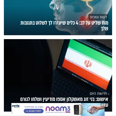
דעות וטורים
מוח שליט על לב: 4 כלים שיעזרו לך לשלוט בתגובות
שלך
חדשות היום
אישום: בני זוג מאשקלון אספו מודיעין ושלחו לגורם
עוין תמורת תשלום
X