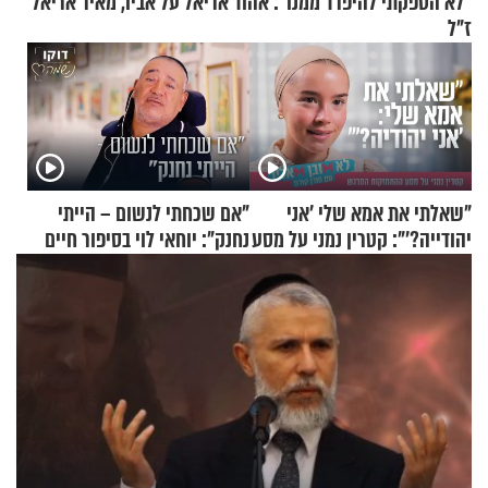
"לא הספקתי להיפרד ממנו": אהוד אריאל על אביו, מאיר אריאל
ז"ל
"שאלתי את אמא שלי 'אני
"אם שכחתי לנשום – הייתי
יהודייה?'": קטרין נמני על מסע
נחנק": יוחאי לוי בסיפור חיים
ההתחזקות המרגש
מעורר השראה