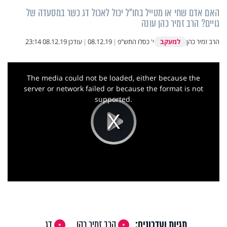
האם אדם שחי או מטייל בחו"ל יכול לאכול דג כשר במסעדה של
גויים? הרב זמיר כהן עונה
למעקב
הרב זמיר כהן
י' כסלו התש"פ
|
08.12.19
|
עודכן
08.12.19 23:14
This
is
a
The media could not be loaded, either because the
modal
window.
server or network failed or because the format is not
supported.
Play
Video
תגיות ועדכונים:
הרב זמיר כהן
דג