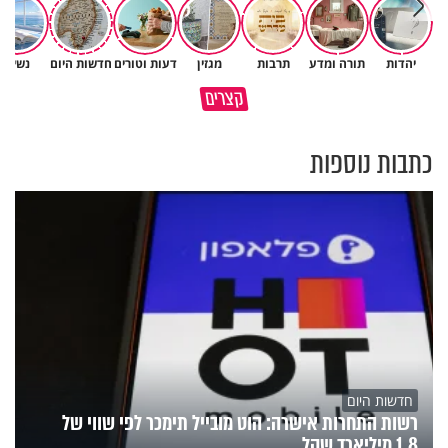
יהדות
תורה ומדע
תרבות
מגזין
דעות וטורים
חדשות היום
נשים
הגעתי לגיל 108 בזכות הכיבוד
קצרים
הורים שלי
אשתך לא במקום האחרון
כתבות נוספות
חדשות היום
רשות התחרות אישרה: הוט מובייל תימכר לפי שווי של
1.8 מיליארד שקל