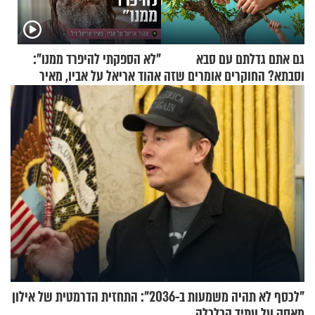
גם אתם גדלתם עם סבא
"לא הספקתי להיפרד ממנו":
וסבתא? החוקרים אומרים שזה
אהוד אריאל על אביו, מאיר
מתכון מנצח
אריאל ז"ל
"לכסף לא תהיה משמעות ב-2036": התחזית הדרמטית של אילון
מאסק על עתיד הכלכלה