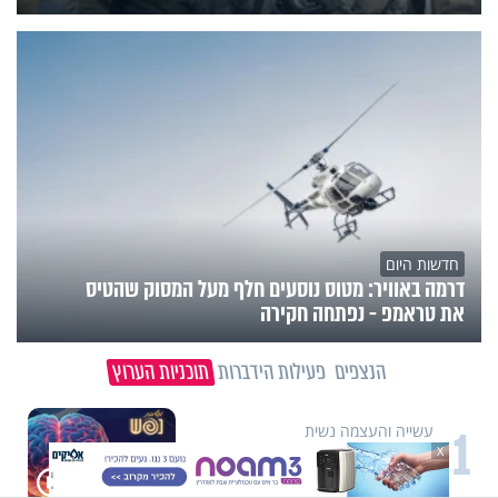
חדשות היום
דרמה באוויר: מטוס נוסעים חלף מעל המסוק שהטיס
את טראמפ - נפתחה חקירה
הנצפים
פעילות הידברות
תוכניות הערוץ
1
עשייה והעצמה נשית
משיבת נפש: הגבול הדק שבין חוסר
X
טקט לפגיעה בזולת