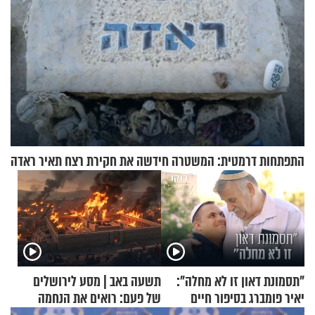
התפתחות דרמטית: המשטרה חידשה את חקירת רצח תאיר ראדה
"תסמונת דאון זו לא מחלה":
תשעה באב | מסע לירושלים
יאיר פומברג בסיפור חיים
של פעם: רואים את הנחמה