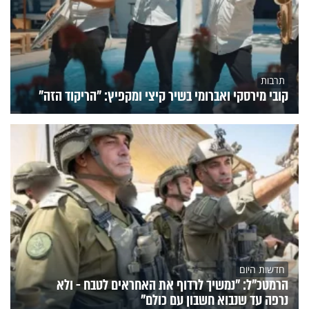
תרבות
קובי מירסקי ואברומי בשיר קיצי ומקפיץ: "הריקוד הזה"
חדשות היום
הרמטכ"ל: "נמשיך לרדוף את האחראים לטבח - ולא
נרפה עד שנבוא חשבון עם כולם"