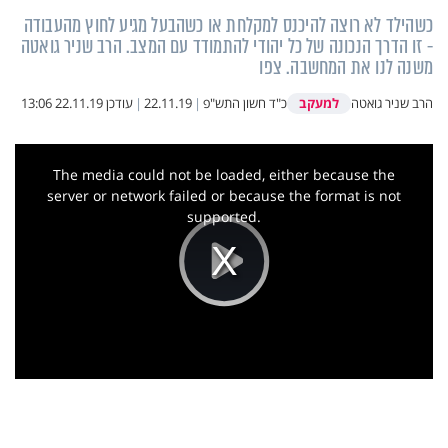
כשהילד לא רוצה להיכנס למקלחת או כשהבעל מגיע לחוץ מהעבודה
- זו הדרך הנכונה של כל יהודי להתמודד עם המצב. הרב שניר גואטה
משנה לנו את המחשבה. צפו
למעקב
הרב שניר גואטה
כ"ד חשון התש"פ
|
22.11.19
|
עודכן
22.11.19 13:06
This
is
a
The media could not be loaded, either because the
modal
window.
server or network failed or because the format is not
supported.
Play
Video