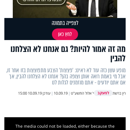
לצפייה בתמונה
לחץ כאן
מה זה אמור להיות? גם אנחנו לא הצלחנו
להבין
מופע עשן כזה עוד לא ראינו: 'פצצות' הצבע מתפוצצות בזו אחר זו,
אבל מי באמת רואה אותן וצופה בהן? אנחנו לא הצלחנו להבין, אך
אם אתם יודעים - אתם מוזמנים לגלות לנו
למעקב
רץ ברשת
י' אלול התשע"ט
|
10.09.19
|
עודכן
10.09.19 15:00
This
is
a
The media could not be loaded, either because the
modal