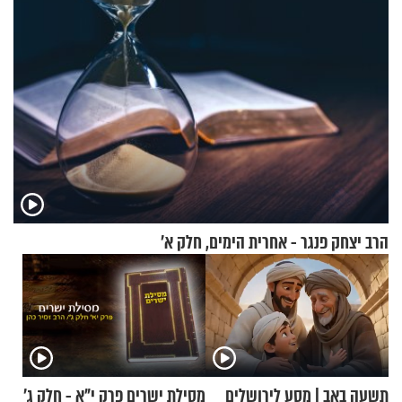
הרב יצחק פנגר - אחרית הימים, חלק א’
תשעה באב | מסע לירושלים
מסילת ישרים פרק י"א - חלק ג’