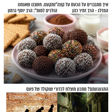
איך מתגברים על הכעס על קצה
"נתקענו. חשבנו שאנחנו
המזלג - הרב זמיר כהן
הולכים למות": הרב יוסף גרמון
בריאיון מרתק
התגעגעתם? מתכון מוצלח לכדורי שוקולד של פעם