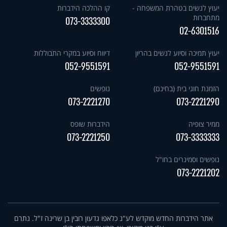
יעוץ לנשים בטהרת המשפחה -
קו ההלכה הידברות
מתחברות
073-3333300
02-6301516
יעוץ תמיכה וסיוע לנשים בהריון
דיווח וסיוע במקרי התבוללות
052-9551591
052-9551591
הזמנת חוגי בית (בחינם)
נופשים
073-2221270
073-2221290
ממיר צופיה
הידברות שופס
073-2221250
073-3333333
נופשים וסמינרים בחו"ל
073-2221202
אתר הידברות החדש מוקדש לע"נ כלאפו גדעון רובין בן שרינה ז"ל. נתרם