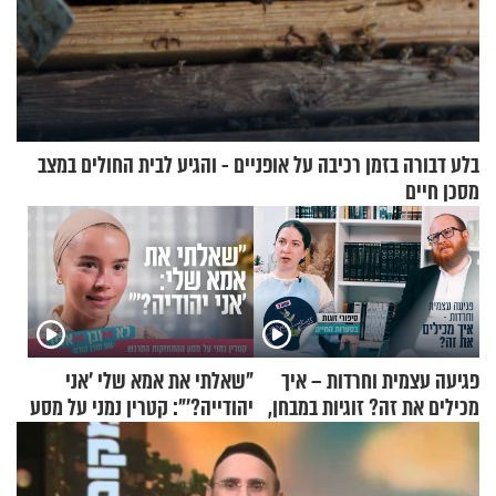
בלע דבורה בזמן רכיבה על אופניים - והגיע לבית החולים במצב
מסכן חיים
פגיעה עצמית וחרדות – איך
"שאלתי את אמא שלי 'אני
מכילים את זה? זוגיות במבחן,
יהודייה?'": קטרין נמני על מסע
הפעם עם יהודית ואלתר כהן
ההתחזקות המרגש