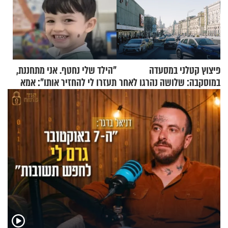
פיצוץ קטלני במסעדה
"הילד שלי נחטף. אני מתחננת,
במוסקבה: שלושה נהרגו לאחר
תעזרו לי להחזיר אותו": אמא
שמטען שנשאה אישה התפוצץ
של יובל בן ה-4 בריאיון דומע