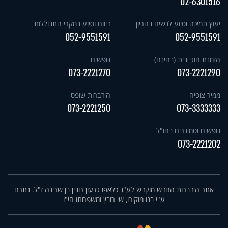
02-6301516
יעוץ תמיכה וסיוע לנשים בהריון
דיווח וסיוע במקרי התבוללות
052-9551591
052-9551591
הזמנת חוגי בית (בחינם)
נופשים
073-2221270
073-2221290
ממיר צופיה
הידברות שופס
073-2221250
073-3333333
נופשים וסמינרים בחו"ל
073-2221202
אתר הידברות החדש מוקדש לע"נ כלאפו גדעון רובין בן שרינה ז"ל. נתרם
ע"י בנו מוקירו, שי רובין ומשפחתו הי"ו