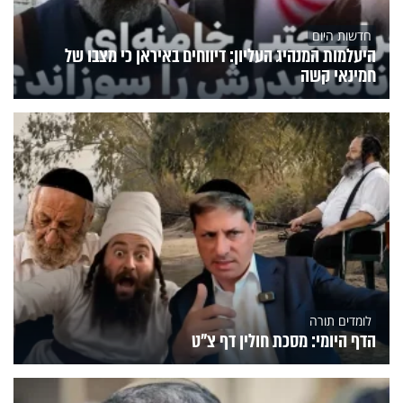
חדשות היום
היעלמות המנהיג העליון: דיווחים באיראן כי מצבו של
חמינאי קשה
לומדים תורה
הדף היומי: מסכת חולין דף צ"ט