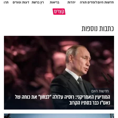
חדשות היום
לומדים תורה
יהדות
בריאות
רץ ברשת
דעות וטורים
תרבות
גם ׳הרע׳ זה הרחמים של בורא
קצרים
מדוע האמונה נמשלה למלח?
עולם
כתבות נוספות
חדשות היום
המודיעין האמריקני: רוסיה עלולה "לבחון" את כוחה של
נאט"ו כבר בסתיו הקרוב