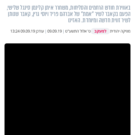
באווירת חודש הרחמים והסליחות, משחרר איתן קלינמן סינגל שלישי,
הפעם בקאבר לשיר "אמת" של אברהם פריד ויוסי גרין, קאבר שנותן
לשיר זווית חדשה ומיוחדת. האזינו
למעקב
מוזיקה יהודית
ט' אלול התשע"ט
|
09.09.19
|
עודכן
09.09.19 13:24