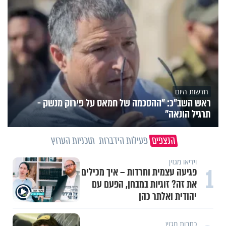
חדשות היום
ראש השב"כ: "ההסכמה של חמאס על פירוק מנשק -
תרגיל הונאה"
הנצפים
פעילות הידברות
תוכניות הערוץ
וידיאו מגזין
1
פגיעה עצמית וחרדות – איך מכילים
את זה? זוגיות במבחן, הפעם עם
יהודית ואלתר כהן
כתבות מגזין