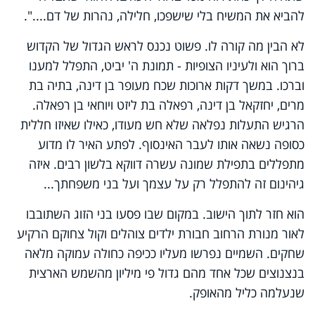
להביא את המשיח בלי שישפכו, חלילה, נהרות של דם....".
לא הבין מה קורה לו. פשוט נכנס לראש הגדול של הקדוש
ברוך הוא ולעיניו הצופיות - תמונת ה' יביט, התפלל למענו
וברכו. במשך דקות ארוכות שכח מעופר בן דינה, בתיה בת
מרים, יחזקאל בן דינה, רפאלה בת ליזט ויוחאי בן רפאלה.
הרגיש התעלות נפלאה שלא חש מעודו, כאילו שאיזו חללית
כסופה נשאה אותו לעבר האינסוף. לפתע האיר לו מדוע
מתפללים בתפילת שמונה עשרה דווקא בלשון רבים. איזה
גיהינום זה להתפלל רק על עצמך ועל בני משפחתך...
הוא חזר לתוך הישוב. במקום שבו פסעו בני הזוג השתובבו
לאור מנורת הרחוב חבורת ילדים צוהלים וקול צחוקם הרקיע
שחקים. השמיים נפרשו מעליו ככיפה כחולה עמוקה מלאה
בנצנוצים שכל אחד מהם גדול פי מיליון מהשמש הארצית
שנעלמה כליל מהאופק.