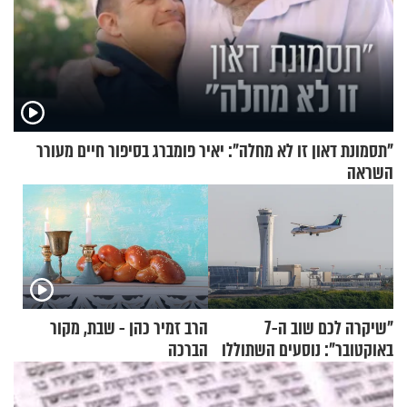
"תסמונת דאון זו לא מחלה": יאיר פומברג בסיפור חיים מעורר
השראה
"שיקרה לכם שוב ה-7
הרב זמיר כהן - שבת, מקור
באוקטובר": נוסעים השתוללו
הברכה
בטיסה לפרנקפורט ונעצרו
לאחר שתקפו שוטרים