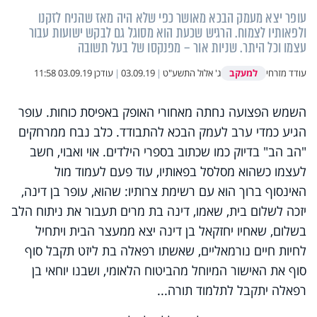
עופר יצא מעמק הבכא מאושר כפי שלא היה מאז שהניח לזקנו
ולפאותיו לצמוח. הרגיש שכעת הוא מסוגל גם לבקש ישועות עבור
עצמו וכל היתר. שניות אור – מפנקסו של בעל תשובה
למעקב
עודד מזרחי
ג' אלול התשע"ט
|
03.09.19
|
עודכן
03.09.19 11:58
השמש הפצועה נחתה מאחורי האופק באפיסת כוחות. עופר
הגיע כמדי ערב לעמק הבכא להתבודד. כלב נבח ממרחקים
"הב הב" בדיוק כמו שכתוב בספרי הילדים. אוי ואבוי, חשב
לעצמו כשהוא מסלסל בפאותיו, עוד פעם לעמוד מול
האינסוף ברוך הוא עם רשימת צרותיו: שהוא, עופר בן דינה,
יזכה לשלום בית, שאמו, דינה בת מרים תעבור את ניתוח הלב
בשלום, שאחיו יחזקאל בן דינה יצא ממעצר הבית ויתחיל
לחיות חיים נורמאליים, שאשתו רפאלה בת ליזט תקבל סוף
סוף את האישור המיוחל מהביטוח הלאומי, ושבנו יוחאי בן
רפאלה יתקבל לתלמוד תורה...