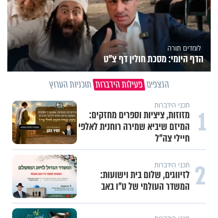
לומדים תורה
הדף היומי: מסכת חולין דף צ"ט
הנצפים
פעילות הידברות
תוכניות הערוץ
תכני הידברות
1
מזוזות, ציציות וספרים מחזקים:
המיזם שיביא שמירה רוחנית לאלפי
חיילי צה"ל
2
תכני הידברות
לזיווגים, שלום בית וישועות:
המשדר העולמי של ט"ו באב