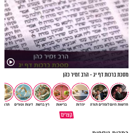
מסכת ברכות דף יג - הרב זמיר כהן
חדשות היום
לומדים תורה
יהדות
בריאות
רץ ברשת
דעות וטורים
תרבות
גם ׳הרע׳ זה הרחמים של בורא
קצרים
מדוע האמונה נמשלה למלח?
עולם