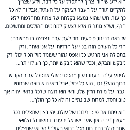
הוא ידע שיהודי צריך להתפלל על כל דבר, וידע שצריך
להקדים תודה על העבר לצעקה על העתיד, אבל זה לא כל
כך עזר. חש שהוא נמצא בקלחת של צרות מתחלפות ללא
הרף, ושלא נותר לו אלא לצעוק למרומים ההולכים ומחשיכים.
אז ראה בני זוג פוסעים יחד לעת ערב ונצנצה בו מחשבה:
הרי כל העולם הזה בנוי על הדדיות, על אני ואתה, ורק
בתפילה אני מרגיש כמו אפס גמור שעומד מול הכול יכול ורק
מבקש ומבקש, וככל שהוא מבקש יותר, כך רע לו יותר...
לפתע עלה בדעתו רעיון מהפכני: אולי אתפלל עבור הקדוש
ברוך הוא?! נכון, הוא כל יכול, אבל ודאי הוא רוצה שרחמיו
יגברו על מידת הדין שלו, ודאי הוא רוצה שלכל ברואיו יהיה אך
טוב וחסד, למרות שבינתיים זה לא כל כך הולך...
הוא פתח את פיו: "ריבונו של עולם, יהי רצון שתצליח בכל
מעשיך! יהי רצון שעם ישראל יתעורר בתשובה! הלוואי
שתהיה לך נחת רוח מכל ברואי העולם! הלוואי שתצליח