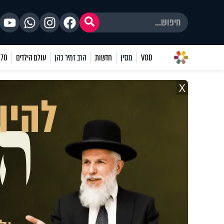
VOD
מגזין
חדשות
הרב זמיר כהן
עולם הילדים
70 שאלות
X