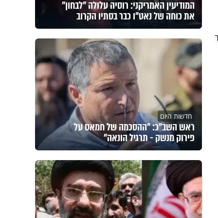
המודיעין האמריקני: רוסיה עלולה "לבחון"
את כוחה של נאט"ו כבר בסתיו הקרוב
חדשות היום
ראש השב"כ: "ההסכמה של חמאס על
פירוק מנשק - תרגיל הונאה"