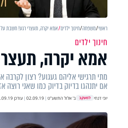
ראשי
משפחה
חינוך ילדים
אמא יקרה, תעצרי רגע! חשבת על 
חינוך ילדים
אמא יקרה, תעצרי
מתי תרגישי אליהם געגוע? רצון לקרבה 
אם יתנהגו בדיוק בדיוק כמו שאני רוצה א
יוכי דנחי
ב' אלול התשע"ט
|
02.09.19
|
עודכן
09.19 11:29
למעקב