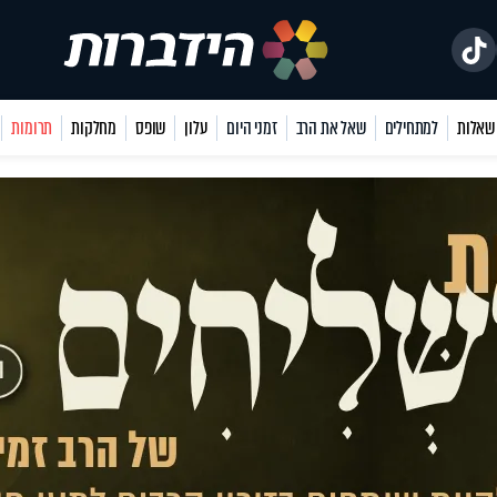
למתחילים
שאל את הרב
זמני היום
עלון
שופס
מחלקות
תרומות