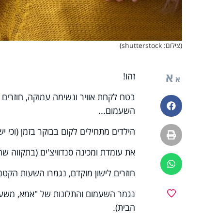
(צילום: shutterstock)
א
זהו!
א
בטח לקחת אוויר ונשימה עמוקה, חוזרים ל
פייסבוק
השעמום...
הילדים מתחילים לקום בבוקר בזמן (וכי יש
הדפסה
את עומדת ומכינה סנדוויצ'ים (בתקווה ש
ווטסאפ
חוזרים לישון מוקדם, נגמרו השעות הקטנ
נגמר השעמום והתלונות של "אמא, משעמם
מועדפים
הבית).