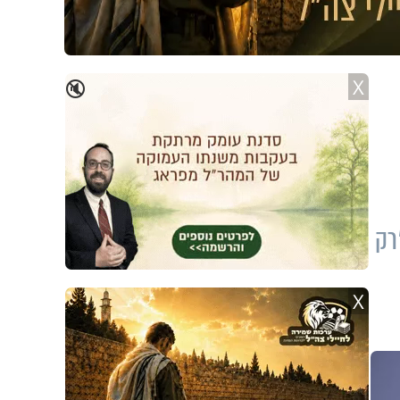
X
🔇
רק
X