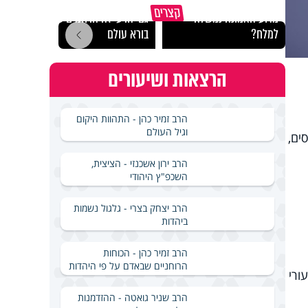
קצרים
מדוע האמונה נמשלה
גם ׳הרע׳ זה הרחמים של
האם מ
למלח?
בורא עולם
בשבת
הרצאות ושיעורים
הרב זמיר כהן - התהוות היקום
וגיל העולם
ים,
הרב ירון אשכנזי - הציצית,
השכפ"ץ היהודי
הרב יצחק בצרי - גלגול נשמות
ביהדות
הרב זמיר כהן - הכוחות
הרוחניים שבאדם על פי היהדות
ורי
הרב שניר גואטה - ההזדמנות