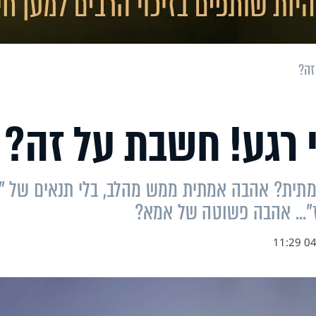
זה?
 רגע! חשבת על זה?
אמתית? אהבה אמתית ממש מהלב, בלי תנאים של "
ז"... אהבה פשוטה של אמא?
04.