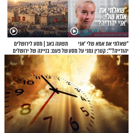
"שאלתי את אמא שלי 'אני
תשעה באב | מסע לירושלים
יהודייה?'": קטרין נמני על מסע
של פעם: בניינה של ירושלים
ההתחזקות המרגש