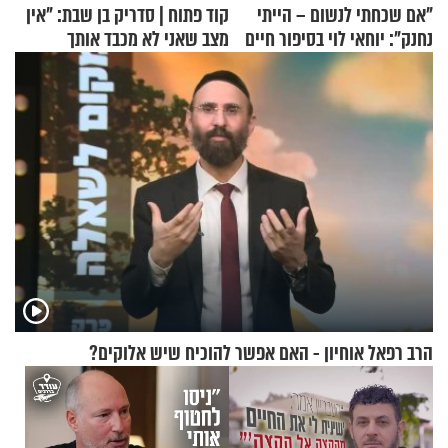
"אם שכחתי לנשום – הייתי
קוד פתוח | סדריק בן שבת: "אין
נחנק": יוחאי לוי בסיפור חיים
מצב שאני לא מכבד אותך
מעורר השראה
בבוקר בהנחת תפילין"
הרב רפאל אוחיון - האם אפשר להוכיח שיש אלוקים?