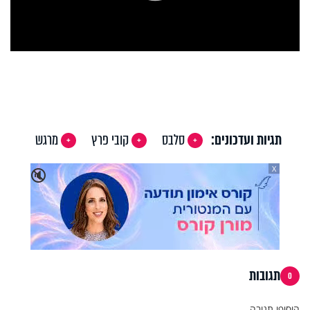
Play
Video
תגיות ועדכונים:
סלבס
קובי פרץ
מרגש
X
🔇
תגובות
0
הוסיפו תגובה