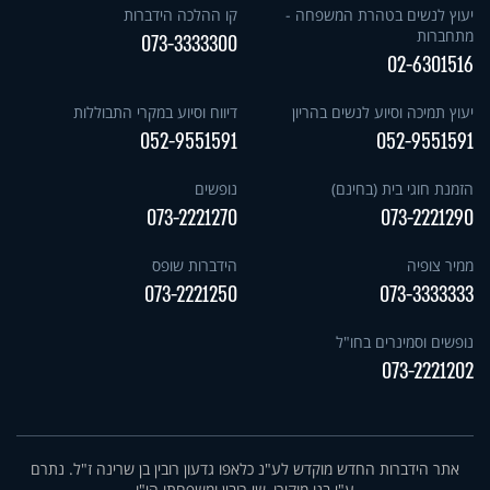
יעוץ לנשים בטהרת המשפחה -
קו ההלכה הידברות
מתחברות
073-3333300
02-6301516
יעוץ תמיכה וסיוע לנשים בהריון
דיווח וסיוע במקרי התבוללות
052-9551591
052-9551591
הזמנת חוגי בית (בחינם)
נופשים
073-2221270
073-2221290
ממיר צופיה
הידברות שופס
073-2221250
073-3333333
נופשים וסמינרים בחו"ל
073-2221202
אתר הידברות החדש מוקדש לע"נ כלאפו גדעון רובין בן שרינה ז"ל. נתרם
ע"י בנו מוקירו, שי רובין ומשפחתו הי"ו