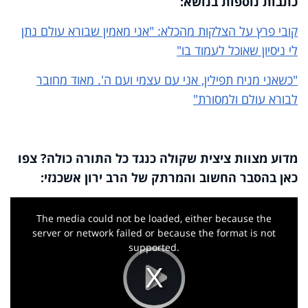
כתבות נוספות בנושא:
קובי פרץ על הצלקות מהכלא: "אני מאמין שבורא עולם נתן
לי ניסיון שאוכל לעמוד בו"
"כשאני מניח תפילין, אני עם עצמי ועם ה'. מאוד מחובר
לבורא עולם ולמסורת"
מדוע מצוות ציצית שקולה כנגד כל התורה כולה? צפו
כאן בהסבר החשוב והמרתק של הרב ירון אשכנזי:
This
is
a
The media could not be loaded, either because the
modal
window.
server or network failed or because the format is not
supported.