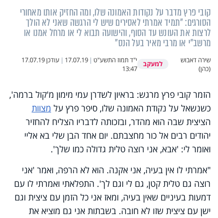
קובי פרץ מדבר על נקודות האמונה שלו, ומה החזיק אותו מאחורי
הסורגים: "תמיד אמרתי לאסירים שיש לי הרגשה שאני לא הולך
לרצות את העונש עד הסוף, והישועה תבוא לי או מרחל אמנו או
מרשב"י או מרבי מאיר בעל הנס"
שירה דאבוש
י"ד תמוז התשע"ט
|
17.07.19
|
עודכן
17.07.19
למעקב
(כהן)
13:47
הזמר קובי פרץ מרגש: בראיון לשדרן עמי מימון מ'קול ברמה',
כשנשאל על נקודת האמונה שלו, סיפר פרץ על
מצוות
הציצית שבה הוא מהדר, ובזכותה לדבריו הצליח להחזיר
יהודים רבים אל כור מחצבתם. יום אחד הבן שלי בא אליי
ואומר לי: 'אבא, אני רוצה טלית גדולה כמו שלך'.
"אמרתי לו אין בעיה, אני אקנה. הוא לא הרפה, ואמר 'אני
רוצה גם טלית קטן, גם לי וגם לך'. התפלאתי ואמרתי לו עם
דמעות בעיניים שאין בעיה, ומאז אני כל הזמן עם ציצית וגם
ישן עם ציצית שזו לא חובה. בשבתות אני גם מוציא את