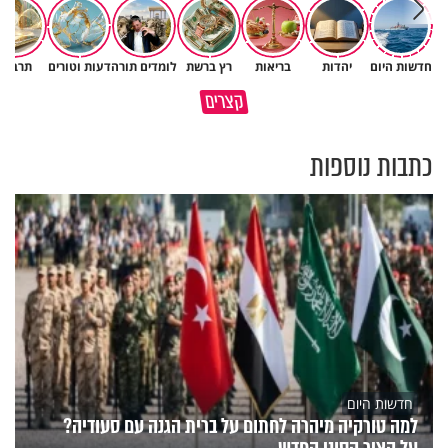
איך ייתכן שיש אנשים שיודעים
חדשות היום
יהדות
בריאות
רץ ברשת
לומדים תורה
דעות וטורים
תרבות
במבט לאחור - האם התקופה
שהתורה אמת, ובכל זאת לא חיים
קצרים
הקשה הייתה שווה?
לפיה?
כתבות נוספות
חדשות היום
למה טורקיה מיהרה לחתום על ברית הגנה עם סעודיה?