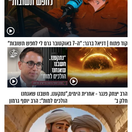
קוד פתוח | דניאל ברגר: "ה-7 באוקטובר גרם לי לחפש תשובות"
הרב יצחק פנגר - אחרית הימים,
"נתקענו. חשבנו שאנחנו
חלק ב’
הולכים למות": הרב יוסף גרמון
בריאיון מרתק