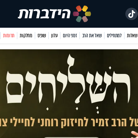
למתחילים
שאל את הרב
זמני היום
עלון
שופס
מחלקות
תרומות