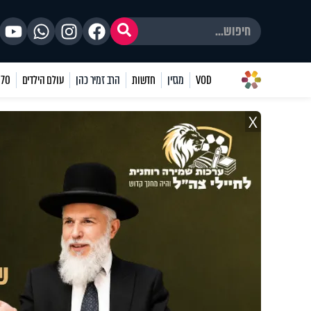
VOD
מגזין
חדשות
הרב זמיר כהן
עולם הילדים
70 שאלות
X