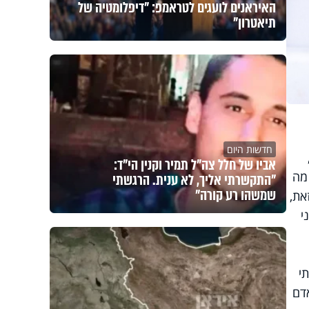
האיראנים לועגים לטראמפ: "דיפלומטיה של
תיאטרון"
חדשות היום
אביו של חלל צה"ל תמיר וקנין הי"ד:
מה
"התקשרתי אליך, לא ענית. הרגשתי
שמשהו רע קורה"
את,
י
י
דם