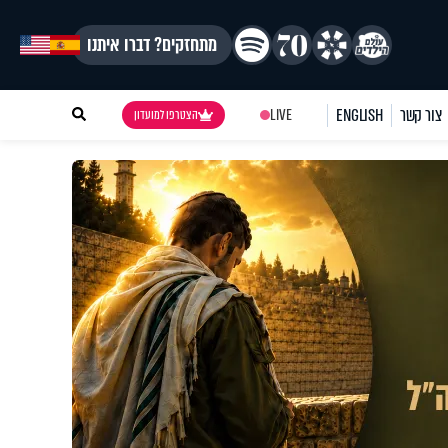
מתחזקים? דברו איתנו
צור קשר
ENGLISH
LIVE
הצטרפו למועדון