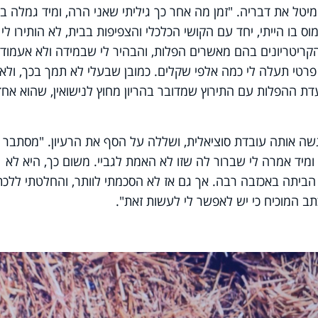
מיטל את דבריה. "זמן מה אחר כך גיליתי שאני הרה, ומיד גמלה בל
בו הייתי, יחד עם הקושי הכלכלי והצפיפות בבית, לא הותירו לי
הקריטריונים בהם מאשרים הפלות, והבהיר לי שבמידה ולא אעמוד
פרטי תעלה לי כמה אלפי שקלים. כמובן שבעלי לא תמך בכך, ולא 
עדת ההפלות עם התירוץ שמדובר בהריון מחוץ לנישואין, שהוא אחד
גשה אותה עובדת סוציאלית, ושללה על הסף את הרעיון. "מסתבר
מיד אמרה לי שברור לה שזו לא האמת לגביי. משום כך, היא לא
י הביתה באכזבה רבה. אך גם אז לא הסכמתי לוותר, והחלטתי ללכת
ב המוכיח כי יש לאפשר לי לעשות זאת".