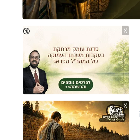
X
🔇
X