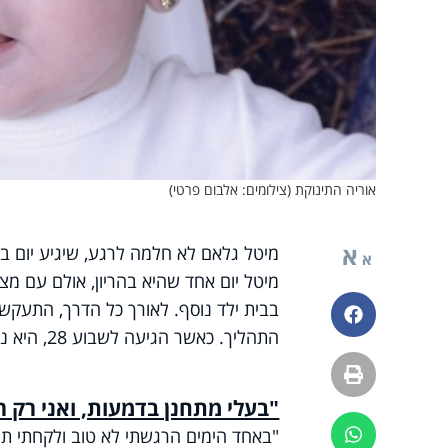
אוריה התינוקת (צילומים: אלבום פרטי)
א
מיטל גלאם לא חלמה לרגע, שיגיע יום ב
א
מיטל יום אחד שהיא בהריון, אולם עם מצ
בבית ילד נוסף. לאורך כל הדרך, התעקשה
פייסבוק
התהליך. כאשר הגיעה לשבוע 28, היא ניצבה סוף סוף בשערי בית החולים, ואז ברגע האחרון, הנס קרה.
הדפסה
"בעלי מתחנן בדמעות, ואני רק 
"באחד הימים הרגשתי לא טוב ולקחתי תר
ווטסאפ