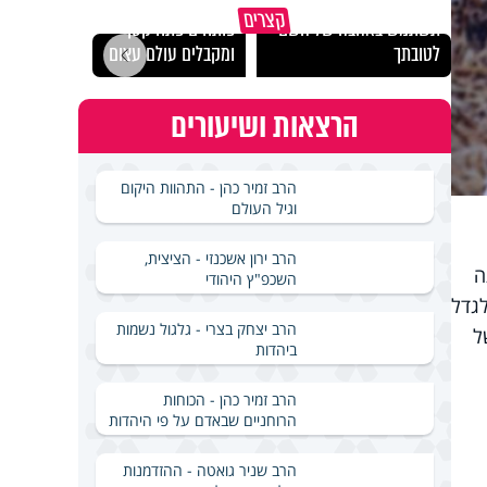
מכילי
קצרים
תשתמש באהבה של השם
פותחים פתח קטן -
במבחן
לטובתך
ומקבלים עולם עצום
ואלתר
הרצאות ושיעורים
הרב זמיר כהן - התהוות היקום
וגיל העולם
הרב ירון אשכנזי - הציצית,
ה
השכפ"ץ היהודי
לגדל
הרב יצחק בצרי - גלגול נשמות
ל
ביהדות
הרב זמיר כהן - הכוחות
הרוחניים שבאדם על פי היהדות
הרב שניר גואטה - ההזדמנות