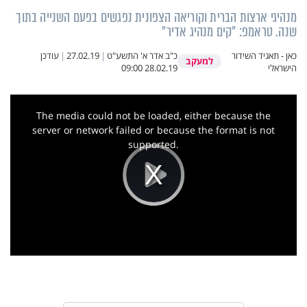
מנהיגי ארצות הברית וקוריאה הצפונית נפגשים בפעם השנייה בתוך
שנה. טראמפ: "קים מנהיג אדיר"
כאן - תאגיד השידור
כ"ב אדר א' התשע"ט
|
27.02.19
|
עודכן
למעקב
הישראלי
28.02.19 09:00
This
is
a
The media could not be loaded, either because the
modal
window.
server or network failed or because the format is not
supported.
Play
Video