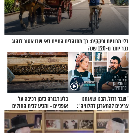
בלי מכוניות ופקקים: כך מתנהלים החיים באי שבו אסור לנהוג
כבר יותר מ-120 שנה
"שבר גדול. הבנו שאנחנו
בלע דבורה בזמן רכיבה על
צריכים להתארגן להלוויה":
אופניים - והגיע לבית החולים
זוגיות במבחן, הפעם עם מרים
במצב מסכן חיים
וגד דנינו