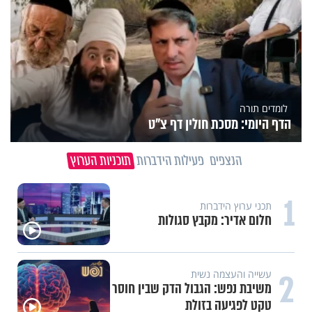
לומדים תורה
הדף היומי: מסכת חולין דף צ"ט
הנצפים
פעילות הידברות
תוכניות הערוץ
1
תכני ערוץ הידברות
חלום אדיר: מקבץ סגולות
2
עשייה והעצמה נשית
משיבת נפש: הגבול הדק שבין חוסר
טקט לפגיעה בזולת