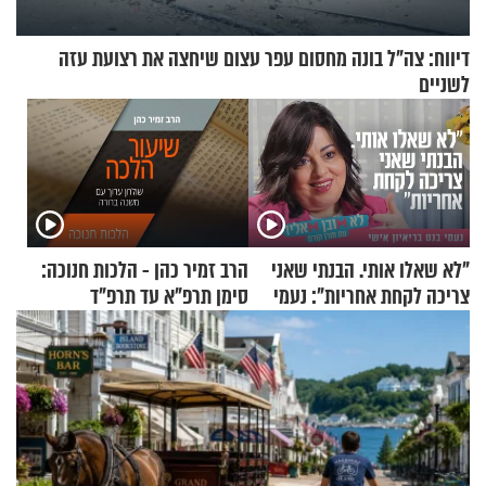
דיווח: צה"ל בונה מחסום עפר עצום שיחצה את רצועת עזה
לשניים
"לא שאלו אותי. הבנתי שאני
הרב זמיר כהן - הלכות חנוכה:
צריכה לקחת אחריות": נעמי
סימן תרפ"א עד תרפ"ד
בנט בריאיון אישי