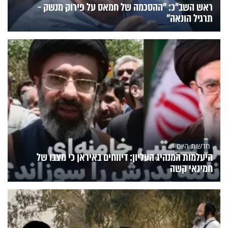
ראש השב"כ: "ההסכמה של חמאס על פירוק מנשק -
תרגיל הונאה"
חדשות היום
היעלמות המנהיג העליון: דיווחים באיראן כי מצבו של
חמינאי קשה