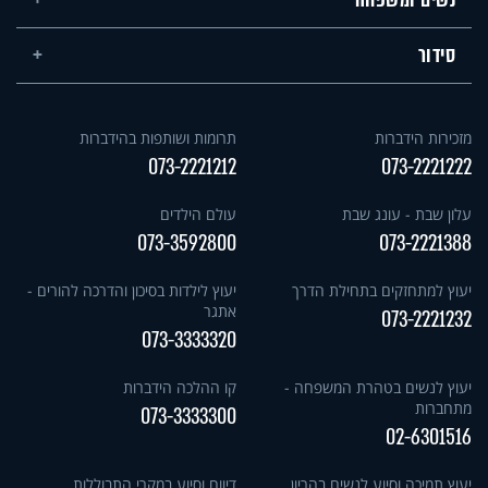
סידור
מזכירות הידברות
תרומות ושותפות בהידברות
073-2221212
073-2221222
עלון שבת - עונג שבת
עולם הילדים
073-3592800
073-2221388
יעוץ למתחזקים בתחילת הדרך
יעוץ לילדות בסיכון והדרכה להורים -
אתגר
073-2221232
073-3333320
יעוץ לנשים בטהרת המשפחה -
קו ההלכה הידברות
מתחברות
073-3333300
02-6301516
יעוץ תמיכה וסיוע לנשים בהריון
דיווח וסיוע במקרי התבוללות