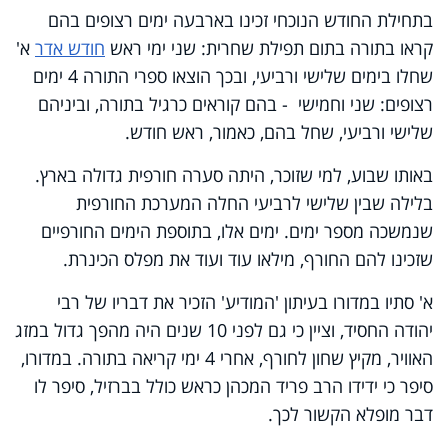
בתחילת החודש הנוכחי זכינו בארבעה ימים רצופים בהם
קראו בתורה בתום תפילת שחרית: שני ימי ראש
חודש אדר
א'
שחלו בימים שלישי ורביעי, ובכך הוצאו ספרי התורה 4 ימים
רצופים: שני וחמישי - בהם קוראים כרגיל בתורה, וביניהם
שלישי ורביעי, שחל בהם, כאמור, ראש חודש.
באותו שבוע, למי שזוכר, היתה סערה חורפית גדולה בארץ.
בלילה שבין שלישי לרביעי החלה המערכת החורפית
שנמשכה מספר ימים. ימים אלו, בתוספת הימים החורפיים
שזכינו להם החורף, מילאו עוד ועוד את מפלס הכינרת.
א' סתיו במדורו בעיתון 'המודיע' הזכיר את דבריו של רבי
יהודה החסיד, וציין כי גם לפני 10 שנים היה מהפך גדול במזג
האוויר, מקיץ שחון לחורף, אחרי 4 ימי קריאה בתורה. במדורו,
סיפר כי ידידו הרב פריד המכהן כראש כולל בברזיל, סיפר לו
דבר מופלא הקשור לכך.