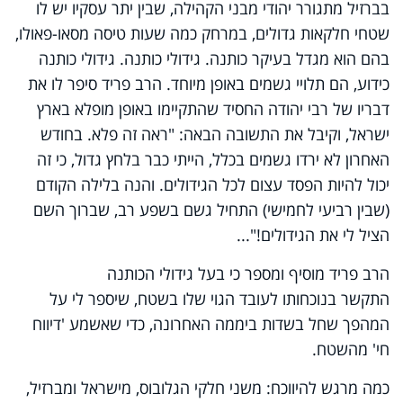
בברזיל מתגורר יהודי מבני הקהילה, שבין יתר עסקיו יש לו
שטחי חלקאות גדולים, במרחק כמה שעות טיסה מסאו-פאולו,
בהם הוא מגדל בעיקר כותנה. גידולי כותנה. גידולי כותנה
כידוע, הם תלויי גשמים באופן מיוחד. הרב פריד סיפר לו את
דבריו של רבי יהודה החסיד שהתקיימו באופן מופלא בארץ
ישראל, וקיבל את התשובה הבאה: "ראה זה פלא. בחודש
האחרון לא ירדו גשמים בכלל, הייתי כבר בלחץ גדול, כי זה
יכול להיות הפסד עצום לכל הגידולים. והנה בלילה הקודם
(שבין רביעי לחמישי) התחיל גשם בשפע רב, שברוך השם
הציל לי את הגידולים!"...
הרב פריד מוסיף ומספר כי בעל גידולי הכותנה
התקשר בנוכחותו לעובד הגוי שלו בשטח, שיספר לי על
המהפך שחל בשדות ביממה האחרונה, כדי שאשמע 'דיווח
חי' מהשטח.
כמה מרגש להיווכח: משני חלקי הגלובוס, מישראל ומברזיל,