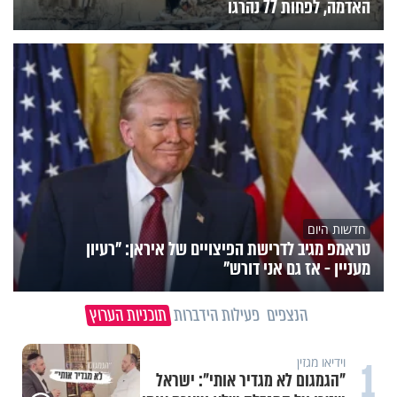
האדמה, לפחות 77 נהרגו
חדשות היום
טראמפ מגיב לדרישת הפיצויים של איראן: "רעיון
מעניין - אז גם אני דורש"
הנצפים
פעילות הידברות
תוכניות הערוץ
1
וידיאו מגזין
"הגמגום לא מגדיר אותי": ישראל