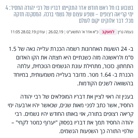
בשבוע בו חל ראש חודש אדר התקיימו דבריו של רבי יהודה החסיד: 4
ימי קריאה רצופים – ושפע עצום של גשמי ברכה. המסקנה חזקה
מכל: דבר אלוקינו יקום לעולם
למעקב
נעמה גרין
כ"א אדר א' התשע"ט
|
26.02.19
|
עודכן
28.02.19 11:05
ב- 24 השעות האחרונות רשמה הכנרת עלייה נאה של 1.5
ס"מ ולראשונה מזה כשנתיים היא חצתה את הקו האדום
התחתון. כזכור, מתחילת עונת הגשמים הנוכחית, עלתה
הכנרת ב- 1.64 מטר. מדובר בעלייה משמעותית, במיוחד
בהשוואה לשנים הקודמות.
בענין זה ראוי לציין את דבריו המופלאים של רבי יהודה
החסיד, אשר כתב לפני מאות שנים, שכאשר יהיו ארבעה ימי
קריאה רצופים בתורה, אזי באותו החודש יהיו גשמים. רבי
יהודה החסיד תמך את דבריו בפסוק "יערוף כמטר לקחי" –
שלפי התורה כך השפעות הגשמים.