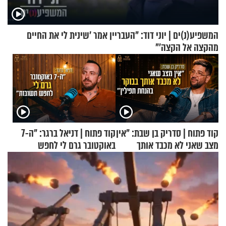
המשפיע(נ)ים | יוני דוד: "העבריין אמר 'שינית לי את החיים
מהקצה אל הקצה'"
קוד פתוח | סדריק בן שבת: "אין
קוד פתוח | דניאל ברגר: "ה-7
מצב שאני לא מכבד אותך
באוקטובר גרם לי לחפש
בבוקר בהנחת תפילין"
תשובות"