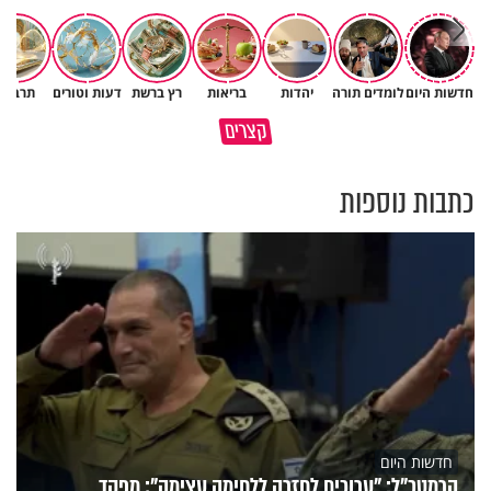
חדשות היום
לומדים תורה
יהדות
בריאות
רץ ברשת
דעות וטורים
תרבות
מי שאמר והיה העולם זה אבא
קצרים
שלנו
חמאס הוא פצצה מתקתקת
כתבות נוספות
חדשות היום
הרמטכ״ל: "ערוכים לחזרה ללחימה עצימה"; מפקד