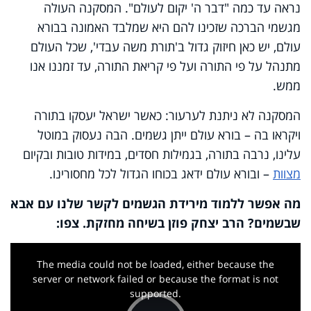
נראה עד כמה "דבר ה' יקום לעולם". המסקנה העולה
מגשמי הברכה שזכינו להם היא שמלבד האמונה בבורא
עולם, יש כאן חיזוק גדול ב'תורת משה עבדי', שכל העולם
מתנהל על פי התורה ועל פי קריאת התורה, עד זמננו אנו
ממש.
המסקנה לא ניתנת לערעור: כאשר ישראל יעסקו בתורה
ויקראו בה – בורא עולם ייתן גשמים. הבה נעסוק במוטל
עלינו, נרבה בתורה, בגמילות חסדים, במידות טובות ובקיום
מצוות
– ובורא עולם ידאג בכוחו הגדול לכל מחסורינו.
מה אפשר ללמוד מירידת הגשמים לקשר שלנו עם אבא
שבשמים? הרב יצחק פוזן בשיחה מחזקת. צפו:
This
is
a
The media could not be loaded, either because the
modal
window.
server or network failed or because the format is not
supported.