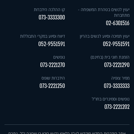
יעוץ לנשים בטהרת המשפחה -
קו ההלכה הידברות
מתחברות
073-3333300
02-6301516
יעוץ תמיכה וסיוע לנשים בהריון
דיווח וסיוע במקרי התבוללות
052-9551591
052-9551591
הזמנת חוגי בית (בחינם)
נופשים
073-2221270
073-2221290
ממיר צופיה
הידברות שופס
073-2221250
073-3333333
נופשים וסמינרים בחו"ל
073-2221202
אתר הידברות החדש מוקדש לע"נ כלאפו גדעון רובין בן שרינה ז"ל. נתרם