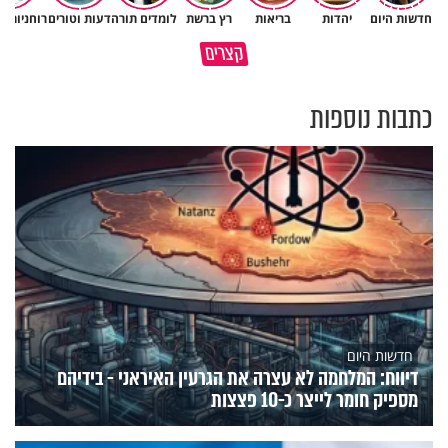
חדשות היום
יהדות
בריאות
רץ ברשת
לומדים תורה
דעות וטורים
רוחניות ו
תעצרו לפני שאתם מוציאים דיבה
קצרים
על ציבור שלם
מתכון ל׳שבת שלום׳
כתבות נוספות
חדשות היום
דיווח: המלחמה לא עצרה את הגרעין האיראני - בידיהם
מספיק חומר לייצר כ-10 פצצות