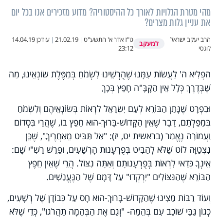
מהי מטרת הגלויות לאורך כל ההיסטוריה? מדוע מזכירים אנו בכל יום
את עניין גלות מצרים?
הרב יעקב ישראל
ט"ז אדר א' התשע"ט
|
21.02.19
|
עודכן
14.04.19
למעקב
לוגסי
23:12
הִפְלִיא ה' לַעֲשׂוֹת עִמָּנוּ שֶׁהֻרְשֵׁינוּ לִשְׂמֹחַ בְּמַפֶּלֶת שׂוֹנְאֵינוּ, מַה
שֶּׁבְּדֶרֶךְ כְּלָל אֵין הַקָּבָּ"ה חָפֵץ בְּכָךְ
וּבִפְרָט שֶׁנָּתַן הַבּוֹרֵא לְעַם יִשְׂרָאֵל לִרְאוֹת בְּשׂוֹנְאֵיהֶם וְלִשְׂמֹחַ
בְּמַפַּלְתָּם, דָּבָר שֶׁאֵין הַקָּדוֹשׁ-בָּרוּךְ-הוּא חָפֵץ בּוֹ, שֶׁהֲרֵי בִּסְדוֹם
וַעֲמוֹרָה נֶאֱמַר (בראשית יט, יז): "אַל תַּבִּיט מֵאַחֲרֶיךָ", שֶׁכֵּן
נִצְטַוָּה לוֹט שֶׁלֹּא לְהַבִּיט בְּפֻרְעָנוּת הָרְשָׁעִים, וּפֵרֵשׁ רַשִׁ"י שָׁם:
אֵינְךָ כְּדַאי לִרְאוֹת בְּפֻרְעָנוּתָם וְאַתָּה נִצּוֹל. הֲרֵי שֶׁאֵין חֵפֶץ
הַבּוֹרֵא שֶׁהַנִּצּוֹלִים "יִרְקְדוּ" עַל דָּמָם שֶׁל הַנֶּעֱנָשִׁים.
וְעוֹד רַבּוֹת מָצִינוּ שֶׁהַקָּדוֹשׁ-בָּרוּךְ-הוּא חָס עַל כְּבוֹדָן שֶׁל רְשָׁעִים,
כְּגוֹן גַּבֵּי שׁוֹכֵב עִם בְּהֵמָה- "וְגַם אֶת הַבְּהֵמָה תַּהֲרֹגוּ", כְּדֵי שֶׁלֹּא