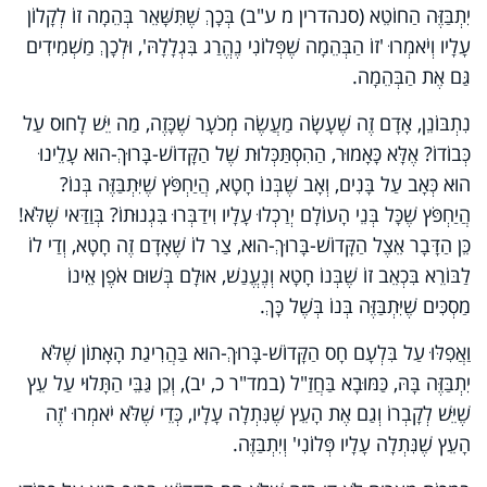
יִתְבַּזֶּה הַחוֹטֵא (סנהדרין מ ע"ב) בְּכָךְ שֶׁתִּשָּׁאֵר בְּהֵמָה זוֹ לְקָלוֹן
עָלָיו וְיֹאמְרוּ 'זוֹ הַבְּהֵמָה שֶׁפְּלוֹנִי נֶהֱרַג בִּגְלָלָהּ', וּלְכָךְ מַשְׁמִידִים
גַּם אֶת הַבְּהֵמָה.
נִתְבּוֹנֵן, אָדָם זֶה שֶׁעָשָׂה מַעֲשֶׂה מְכֹעָר שֶׁכָּזֶה, מַה יֵּשׁ לָחוּס עַל
כְּבוֹדוֹ? אֶלָּא כָּאָמוּר, הַהִסְתַּכְּלוּת שֶׁל הַקָּדוֹשׁ-בָּרוּךְ-הוּא עָלֵינוּ
הוּא כְּאָב עַל בָּנִים, וְאָב שֶׁבְּנוֹ חָטָא, הֲיַחְפֹּץ שֶׁיִּתְבַּזֶּה בְּנוֹ?
הֲיַחְפֹּץ שֶׁכָּל בְּנֵי הָעוֹלָם יְרַכְלוּ עָלָיו וִידַבְּרוּ בִּגְנוּתוֹ? בְּוַדַּאי שֶׁלֹּא!
כֵּן הַדָּבָר אֵצֶל הַקָּדוֹשׁ-בָּרוּךְ-הוּא, צַר לוֹ שֶׁאָדָם זֶה חָטָא, וְדַי לוֹ
לַבּוֹרֵא בִּכְאֵב זוֹ שֶׁבְּנוֹ חָטָא וְנֶעֱנַשׁ, אוּלָם בְּשׁוּם אֹפֶן אֵינוֹ
מַסְכִּים שֶׁיִּתְבַּזֶּה בְּנוֹ בְּשֶׁל כָּךְ.
וַאֲפִלּוּ עַל בִּלְעָם חָס הַקָּדוֹשׁ-בָּרוּךְ-הוּא בַּהֲרִיגַת הָאָתוֹן שֶׁלֹּא
יִתְבַּזֶּה בָּהּ, כַּמּוּבָא בַּחֲזַ"ל (במד"ר כ, יב), וְכֵן גַּבֵּי הַתָּלוּי עַל עֵץ
שֶׁיֵּשׁ לְקָבְרוֹ וְגַם אֶת הָעֵץ שֶׁנִּתְלָה עָלָיו, כְּדֵי שֶׁלֹּא יֹאמְרוּ 'זֶה
הָעֵץ שֶׁנִּתְלָה עָלָיו פְּלוֹנִי' וְיִתְבַּזֶּה.