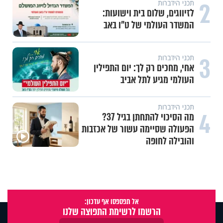
2
תכני הידברות
לזיווגים, שלום בית וישועות:
המשדר העולמי של ט"ו באב
3
תכני הידברות
אחי, מחכים רק לך: יום התפילין
העולמי מגיע לתל אביב
תכני הידברות
4
מה הסיכוי להתחתן בגיל 37?
הפעולה שסיימה עשור של אכזבות
והובילה לחופה
אל תפספסו אף עדכון:
הרשמו לרשימת התפוצה שלנו