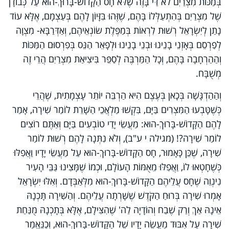
בְּמַכּוֹת מִצְרַיִם לֹא דַּי בָּזֶה שֶׁלֹּא חָס הַקָּדוֹשׁ-בָּרוּךְ-הוּא עַל כְּבוֹדָן
שֶׁל מִצְרַיִם בְּהִתְעַלְּלוֹ בָּהֶם, שֶׁזֶּהוּ בִּזָּיוֹן לָהֶם בְּעַצְמָם, אֶלָּא עוֹד
נָתַן לְיִשְׂרָאֵל רְשׁוּת לִרְאוֹת בְּמַפֶּלֶת שׂוֹנְאֵיהֶם, וְאַדְּרַבָּא- מִצְוָה
לְפַרְסֵם בְּאָזְנֵי בָנֵינוּ וּבְנֵי בָנֵינוּ וּלְפָאֵר הַנֵּס בְּפִרְסוּם הַמַּכּוֹת
וְהַהַרְחָבָה בָּהֶם, וְכָל הַמַּרְבֶּה לְסַפֵּר בִּיצִיאַת מִצְרַיִם הֲרֵי זֶה
מְשֻׁבָּח.
וְהַהַדְגָּשָׁה בְּכָאן בְּעֶצֶם הִיא הַרְבֵּה יוֹתֵר עָצְמָתִית, שֶׁהֲרֵי
כְּשֶׁטָּבְעוּ הַמִּצְרִים בַּיָּם, בִּקְשׁוּ מַלְאֲכֵי הַשָּׁרֵת לוֹמַר שִׁירָה, אָמַר
לָהֶם הַקָּדוֹשׁ-בָּרוּךְ-הוּא: מַעֲשֵׂי יָדַי טוֹבְעִים בַּיָּם וְאַתֶּם רוֹצִים
לוֹמַר שִׁירָה?! (מגילה י ע"ב), וְלֹא נִתְּנָה לָהֶם רְשׁוּת לוֹמַר
שִׁירָה, שֶׁכֵּן כָּאָמוּר, חָס הַקָּדוֹשׁ-בָּרוּךְ-הוּא עַל מַעֲשֵׂי יָדָיו וַאֲפִלּוּ
כְּשֶׁחָטְאוּ לוֹ, וַאֲפִלּוּ מֵאֻמּוֹת הָעוֹלָם, וּכְמוֹ שֶׁמָּצִינוּ גַּבֵּי הָעִיר
נִינְוֵה שֶׁחָס עֲלֵיהֶם הַקָּדוֹשׁ-בָּרוּךְ-הוּא מִלְּאַבְּדָם. וְאִלּוּ יִשְׂרָאֵל
אָמְרוּ שִׁירָה בְּרוּחַ הַקֹּדֶשׁ שֶׁשָּׁרְתָה עֲלֵיהֶם. וְהַשִּׁירָה תָּכְנָהּ
אֵינָהּ אַךְ וְרַק שֶׁבַח וְהוֹדָיָה לַה' שֶׁהִצִּילָם, אֶלָּא בְּתָכְנָהּ מֻנַּחַת
שִׁירָה עַל אִבּוּד מַעֲשֵׂה יָדָיו שֶׁל הַקָּדוֹשׁ-בָּרוּךְ-הוּא, וְכַנֶּאֱמַר