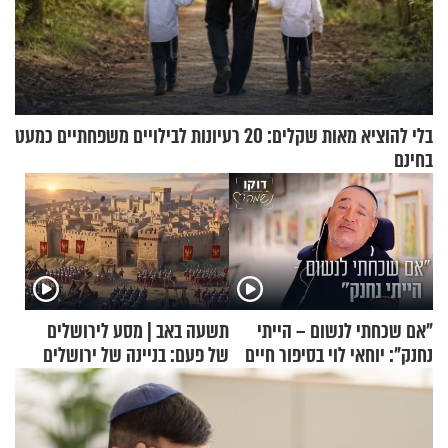
בלי להוציא מאות שקלים: 20 רעיונות לבילויים משפחתיים כמעט
בחינם
"אם שכחתי לנשום – הייתי
תשעה באב | מסע לירושלים
נחנק": יוחאי לוי בסיפור חיים
של פעם: בניינה של ירושלים
מעורר השראה