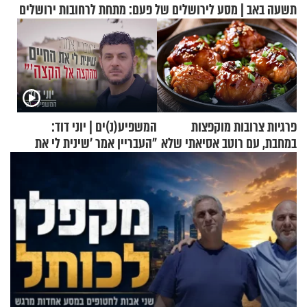
תשעה באב | מסע לירושלים של פעם: מתחת לרחובות ירושלים
פרגיות צרובות מוקפצות
המשפיע(נ)ים | יוני דוד:
במחבת, עם רוטב אסיאתי שלא
"העבריין אמר 'שינית לי את
יישכח במהרה
החיים מהקצה אל הקצה'"