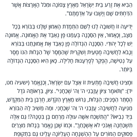
הֵבִיא אֶת זֶרַע בֵּית יִשְׂרָאֵל מֵאֶרֶץ צָפוֹנָה וּמִכֹּל הָאֲרָצוֹת אֲשֶׁר
הִדַּחְתִּים שָׁם וְיָשְׁבוּ עַל אַדְמָתָם".
יְדִיעָה זוֹ חֲשׁוּבָה לָנוּ לְשֵׁם הַתְמָדַת הָאֵמוּן שֶׁלָּנוּ בַּבּוֹרֵא בְּכָל
מַצָּב, וְכָאָמוּר, אֵין הַסַּכָּנָה בְּעַמֵּנוּ פֶּן נְאַבֵּד אֶת הָאֱמוּנָה. אֱמוּנָה
יֵשׁ לְכָל יְהוּדִי. הַסַּכָּנָה הַגְּדוֹלָה פֶּן נְאַבֵּד אֶת אֱמוּנָתֵנוּ בַּבּוֹרֵא
וְנָבֹא לַחֲשִׁיבָה מֻטְעֵית וְשִׁקְרִית שֶׁהַמֶּסֶר שֶׁל הַגָּלוּת הִנּוֹ מֶסֶר
עַל נְטִישָׁה, הֶפְקֵר לְפֻרְעָנוּת חָלִילָה. כָּאן הִיא הַסַּכָּנָה הַגְּדוֹלָה
בְּיוֹתֵר.
וּמָצִינוּ חֲשִׁיבָה מֻתְעֵית זוֹ אֵצֶל עַם יִשְׂרָאֵל, וְכַנֶּאֱמַר (ישעיה מט,
יד): "וַתֹּאמֶר צִיּוֹן עֲזָבַנִי ה' וַה' שְׁכֵחָנִי". צִיּוֹן, בִּרְאוֹתָהּ גֹּדֶל
הֶסְתֵּר הַפָּנִים; הַגָּלוּת, גֵּרוּשׁ מֵאֶרֶץ הַקֹּדֶשׁ, חֻרְבַּן בֵּית הַמִּקְדָּשׁ,
מַגִּיעָה לַחֲשִׁיבָה: עֲזָבַנִי ה' וַה' שְׁכֵחָנִי. וּמַה מֵּשִׁיב לָהּ הַבּוֹרֵא
בְּיַד נְבִיאוֹ? "הֲתִשְׁכַּח אִשָּׁה עוּלָהּ מֵרַחֵם בֶּן בִּטְנָהּ?! גַּם אֵלֶּה
תִשְׁכַּחְנָה וְאָנֹכִי לֹא אֶשְׁכָּחֵךְ". וּכְמוֹ שֶׁכֵּן נֶאֱמַר בְּגָלוּת מִצְרַיִם
פְּסוּקִים הַמּוֹרִים עַל הַהַשְׁגָּחָה הָעֶלְיוֹנָה עָלֵינוּ גַּם בִּתְקוּפַת