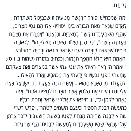
גָּלוּתֵנוּ.
וּמַה שֶּׁמַּכְחִישׁ וּפוֹרֵךְ הַרְגָּשָׁה מֻטְעֵית זוֹ שֶׁכִּבְיָכוֹל מִשְׁתַּדֶּרֶת
לָאָדָם שִׂנְאָה מֵאֵת הַבּוֹרֵא בִּימֵי יִסּוּרָיו- אֵלּוּ הֵם נִסֵּי מִצְרַיִם,
שֶׁהֲרֵי הִשְׁתַּעְבַּדְנוּ קָשֶׁה בְּמִצְרַיִם, וְכַנֶּאֱמַר "וַיְמָרֲרוּ אֶת חַיֵּיהֶם
בַּעֲבֹדָה קָשָׁה", "כָּל הַבֵּן הַיִּלּוֹד הַיְאֹרָה תַּשְׁלִיכֻהוּ". לִכְאוֹרָה
בְּיָמִים שֶׁכָּאֵלֶּה שֻׁדְּרָה לְעַם יִשְׂרָאֵל שִׂנְאָה וּדְחִיָּה מֵהַבּוֹרֵא,
וְהָאֱמֶת הִיא הֲלֹא הַהֶפֶךְ הַגָּמוּר, וְכַכָּתוּב בַּתּוֹרָה (שמות ג, ז-ט):
"וַיֹּאמֶר ה' רָאֹה רָאִיתִי אֶת עֳנִי עַמִּי אֲשֶׁר בְּמִצְרָיִם וְאֶת צַעֲקָתָם
שָׁמַעְתִּי מִפְּנֵי נֹגְשָׂיו כִּי יָדַעְתִּי אֶת מַכְאֹבָיו, וָאֵרֵד לְהַצִּילוֹ...
וּלְהַעֲלֹתוֹ מִן הָאָרֶץ הַהִוא... וְעַתָּה הִנֵּה צַעֲקַת בְּנֵי יִשְׂרָאֵל בָּאָה
אֵלָי וְגַם רָאִיתִי אֶת הַלַּחַץ אֲשֶׁר מִצְרַיִם לֹחֲצִים אֹתָם", וְעוֹד
נֶאֱמַר לְקַמָּן (כד, י): "וַיִּרְאוּ אֵת אֱלֹקֵי יִשְׂרָאֵל וְתַחַת רַגְלָיו
כְּמַעֲשֵׂה לִבְנַת הַסַּפִּיר וּכְעֶצֶם הַשָּׁמַיִם לָטֹהַר", וּפֵרֵשׁ רַשִׁ"י
שֶׁהִיא לְבֵנָה שֶׁהָיְתָה מֻנַּחַת לְפָנָיו בִּשְׁעַת הַשִּׁעְבּוּד לִזְכֹּר צָרָתָן
שֶׁל יִשְׂרָאֵל שֶׁהָיוּ מְשֻׁעְבָּדִים לְמַעֲשֵׂה לְבֵנִים. הֲרֵי שֶׁמִּגָּלוּת