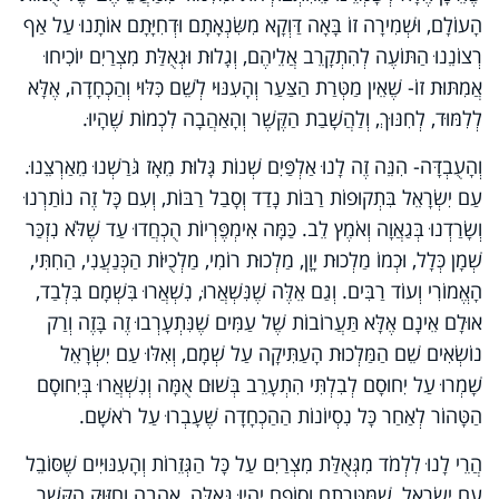
הָעוֹלָם, וּשְׁמִירָה זוֹ בָּאָה דַּוְקָא מִשִּׂנְאָתָם וּדְחִיָּתָם אוֹתָנוּ עַל אַף
רְצוֹנֵנוּ הַתּוֹעֶה לְהִתְקָרֵב אֲלֵיהֶם, וְגָלוּת וּגְאֻלַּת מִצְרַיִם יוֹכִיחוּ
אֲמִתּוּת זוֹ- שֶׁאֵין מַטְּרַת הַצַּעַר וְהָעִנּוּי לְשֵׁם כִּלּוּי וְהַכְחָדָה, אֶלָּא
לְלִמּוּד, לְחִנּוּךְ, וְלַהֲשָׁבַת הַקֶּשֶׁר וְהָאַהֲבָה לִכְמוֹת שֶׁהָיוּ.
וְהָעֻבְדָּה- הִנֵּה זֶה לָנוּ אַלְפַּיִם שְׁנוֹת גָּלוּת מֵאָז גֹּרַשְׁנוּ מֵאַרְצֵנוּ.
עַם יִשְׂרָאֵל בִּתְקוּפוֹת רַבּוֹת נָדַד וְסָבַל רַבּוֹת, וְעִם כָּל זֶה נוֹתַרְנוּ
וְשָׂרַדְנוּ בְּגַאֲוָה וְאֹמֶץ לֵב. כַּמָּה אִימְפֶּרְיוֹת הֻכְחֲדוּ עַד שֶׁלֹּא נִזְכַּר
שְׁמָן כְּלָל, וּכְמוֹ מַלְכוּת יָוָן, מַלְכוּת רוֹמִי, מַלְכֻיּוֹת הַכְּנַעֲנִי, הַחִתִּי,
הָאֱמוֹרִי וְעוֹד רַבִּים. וְגַם אֵלֶּה שֶׁנִּשְׁאֲרוּ, נִשְׁאֲרוּ בִּשְׁמָם בִּלְבַד,
אוּלָם אֵינָם אֶלָּא תַּעֲרוֹבוֹת שֶׁל עַמִּים שֶׁנִּתְעָרְבוּ זֶה בָּזֶה וְרַק
נוֹשְׂאִים שֵׁם הַמַּלְכוּת הָעַתִּיקָה עַל שְׁמָם, וְאִלּוּ עַם יִשְׂרָאֵל
שָׁמְרוּ עַל יִחוּסָם לְבִלְתִּי הִתְעָרֵב בְּשׁוּם אֻמָּה וְנִשְׁאֲרוּ בְּיִחוּסָם
הַטָּהוֹר לְאַחַר כָּל נִסְיוֹנוֹת הַהַכְחָדָה שֶׁעָבְרוּ עַל רֹאשָׁם.
הֲרֵי לָנוּ לִלְמֹד מִגְּאֻלַּת מִצְרַיִם עַל כָּל הַגְּזֵרוֹת וְהָעִנּוּיִים שֶׁסּוֹבֵל
עַם יִשְׂרָאֵל, שֶׁמַּטְּרָתָם וְסוֹפָם יִהְיוּ גְּאֻלָּה, אַהֲבָה וְחִזּוּק הַקֶּשֶׁר,