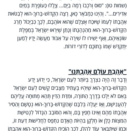
(שמות טו): "סוּס וְרֹכְבוֹ רָמָה בַיָּם... צָלֲלוּ כַּעוֹפֶרֶת בְּמַיִם
אַדִּירִים...". וְהַיְנוּ כַּמְבֹאָר כָּאן, רָצָה הַקָּדוֹשׁ-בָּרוּךְ-הוּא לְבַטֹּאת
אַהֲבָתוֹ לְעַמּוֹ שֶׁיּוּכַח אֶצְלָם שֶׁהוּא אוֹהֲבָם, לְכָךְ כִּבְיָכוֹל חָרַג
הַקָּדוֹשׁ-בָּרוּךְ-הוּא מֵהַנְהָגָתוֹ וְנָתַן שֶׁיִּרְאוּ יִשְׂרָאֵל בְּמַפֶּלֶת
שׂוֹנְאֵיהֶם, וְאַף יָשִׁירוּ לוֹ שִׁירָה עַל אִבּוּד מַעֲשֵׂה יָדָיו לְמַעַן
יִתְקַדֵּשׁ שְׁמוֹ בְּתוֹכָם לְדוֹרֵי דוֹרוֹת.
"אַהֲבַת עוֹלָם אֲהַבְתָּנוּ"
וְדָבָר זֶה הָיָה נִצְרָךְ בְּיוֹתֵר לְעַם יִשְׂרָאֵל, כִּי יָדוֹעַ יָדַע
הַקָּדוֹשׁ-בָּרוּךְ-הוּא שֶׁיִּהְיוּ בֶּעָתִיד מַצָּבִים קָשִׁים לְעַם יִשְׂרָאֵל
בְּאִם לֹא יֵלְכוּ בְּדֶרֶךְ הַתּוֹרָה, וּמִדַּת הַדִּין תְּהֵא מְתוּחָה עֲלֵיהֶם
לְהַעֲנִישָׁם, וְאָז יַעֲלֶה בְּלִבָּם שֶׁהַקָּדוֹשׁ-בָּרוּךְ-הוּא נְטָשָׁם וְהֵסִיר
אַהֲבָתוֹ מֵהֶם וְאֵינוֹ חָפֵץ בָּם, וְהוּא הַסּוֹבֵב הַגָּדוֹל לִנְטִישַׁת
הַמִּצְווֹת כֻּלָּן אוֹ חֶלְקָן בִּהְיוֹת הָאָדָם נִתְפָּס לַחֲלִישׁוּת דַּעַת זוֹ,
וּכְמוֹ שֶׁיִּתְבָּאֵר עוֹד לְהַלָּן, לְכָךְ הוֹכִיחַ הַקָּדוֹשׁ-בָּרוּךְ-הוּא אַהֲבָתוֹ