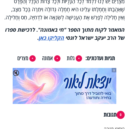
מִצְרַיִם יֵשׁ לָנוּ לִלְמֹד לְכָל הַגָּלֻיּוֹת וּלְכָל צָרוֹת הַכְּלָל וְהַפְּרָט
שֶׁאַהֲבָתוֹ וְחֶמְלָתוֹ עָלֵינוּ הִיא חֶמְלָה גְּדוֹלָה וִיתֵרָה בְּכָל מַצָּב,
וְאֵין חָלִילָה לְפָרֵשׁ אֶת הָעֲנִישָׁה לְשִׂנְאָה אוֹ לִדְחִיָּה, חַס וְחָלִילָה.
המאמר לקוח מתוך הספר "חי באמונה". לרכישת ספרו
של הרב יעקב ישראל לוגסי
הקליקו כאן
.
תגיות ועדכונים:
גלות
אמונה
מצרים
X
🔇
תגובות
0
הוסיפו תגובה