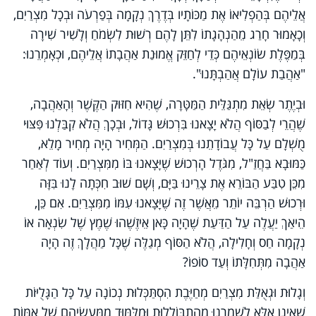
אֲלֵיהֶם בְּהַפְלִיאוֹ אֶת מַכּוֹתָיו בְּדֶרֶךְ נְקָמָה בְּפַרְעֹה וּבְכָל מִצְרַיִם,
וְכָאָמוּר חָרַג מֵהַנְהָגָתוֹ לִתֵּן לָהֶם רְשׁוּת לִשְׂמֹחַ וְלָשִׁיר שִׁירָה
בְּמַפֶּלֶת שׂוֹנְאֵיהֶם כְּדֵי לְחַזֵּק אֱמוּנַת אַהֲבָתוֹ אֲלֵיהֶם, וּכְאָמְרֵנוּ:
"אַהֲבַת עוֹלָם אֲהַבְתָּנוּ".
וּבְיֶתֶר שְׂאֵת מִתְגַּלֵּית הַמַּטָּרָה, שֶׁהִיא חִזּוּק הַקֶּשֶׁר וְהָאַהֲבָה,
שֶׁהֲרֵי לְבַסּוֹף הֲלֹא יָצָאנוּ בִּרְכוּשׁ גָּדוֹל, וּבְכָךְ הֲלֹא קִבַּלְנוּ פִּצּוּי
מֻשְׁלָם עַל כָּל עֲבוֹדָתֵנוּ בְּמִצְרַיִם. הַמְּחִיר הָיָה מְחִיר מָלֵא,
כַּמּוּבָא בַּחֲזַ"ל, מִגֹּדֶל הָרְכוּשׁ שֶׁיָּצָאנוּ בּוֹ מִמִּצְרַיִם. וְעוֹד לְאַחַר
מִכֵּן טִבַּע הַבּוֹרֵא אֶת צָרֵינוּ בַּיָּם, וְשָׁם שׁוּב חִכְּתָה לָנוּ בִּזָּה
וּרְכוּשׁ הַרְבֵּה יוֹתֵר מֵאֲשֶׁר זֶה שֶׁיָּצָאנוּ עִמּוֹ מִמִּצְרַיִם. אִם כֵּן,
הֵיאַךְ יַעֲלֶה עַל הַדַּעַת שֶׁהָיָה כָּאן אֵיזֶשֶׁהוּ שֶׁמֶץ שֶׁל שִׂנְאָה אוֹ
נְקָמָה חַס וְחָלִילָה, הֲלֹא הַסּוֹף מְגַלֶּה שֶׁכָּל מַהֲלָךְ זֶה הָיָה
אַהֲבָה מִתְּחִלָּתוֹ וְעַד סוֹפוֹ?
וְגָלוּת וּגְאֻלַּת מִצְרַיִם מְחַיֶּבֶת הִסְתַּכְּלוּת נְכוֹנָה עַל כָּל הַגָּלֻיּוֹת
שֶׁאֵינָן אֶלָּא לְשָׁמְרֵנוּ מֵהִתְבּוֹלְלוּת וּמִלִּמּוּד מִמַּעֲשֵׂיהֶם שֶׁל אֻמּוֹת