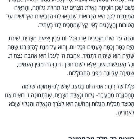
כְּשֵׁם שֶׁכֵּן הוֹכִיחָה גְּאֻלַּת מִצְרַיִם עַל תְּחִלַּת גָּלוּתָהּ, וְהָרְאָיָה
הַמְיֻחֶדֶת לְכָךְ הִיא הַנְּבוּאוֹת שֶׁנִּבְּאוּ לָנוּ הַנְּבִיאִים הַקְּדוֹשִׁים עַל
הַטּוֹבוֹת וְהָעֳנָגִים לְאֵין קֵץ שֶׁמְּחַכִּים לָנוּ בֶּעָתִיד.
וְהִנֵּה עַד הַיּוֹם מַזְכִּירִים אָנוּ בְּכָל יוֹם עִנְיַן יְצִיאַת מִצְרַיִם, שִׁירַת
הַיָּם כַּמָּה וְכַמָּה פְּעָמִים בְּכָל יוֹם, וְהוּא עַל מְנָת לְהַזְכִּירֵנוּ שֶׁמַּה
שֶּׁהָיָה הוּא שֶׁיִּהְיֶה לְתָמִיד. אַהֲבַת ה' לְעַמּוֹ הִיא אַהֲבָה נִצְחִית,
וְכָל הָעֲנִישׁוֹת אֵינָן אֶלָּא לְשֵׁם חִנּוּךְ, הַבְדָּלָה מִבֵּין הָעַמִּים,
שְׁמִירָה עֶלְיוֹנָה מִפְּנֵי הִתְבּוֹלְלוּת.
כְּלָלוֹ שֶׁל דָּבָר: אָנוּ הַיּוֹם בְּמַצָּב שֶׁיֵּשׁ לָנוּ תְּמוּנָה שְׁלֵמָה
מְמֻסְגֶּרֶת מֵהֶעָבָר- גָּלוּת וּגְאֻלַּת מִצְרַיִם, שֶׁבִּתְמוּנָה זוֹ רוֹאִים אָנוּ
הָכֵיצַד תַּכְלִית הַגָּלוּת וְהַחֹשֶׁךְ הִיא לְצֹרֶךְ הַגְּאֻלָּה וְהַגִּלּוּי שֶׁיָּבֹא
לְאַחֲרֶיהָ.
רואים רק חלק מהתמונה