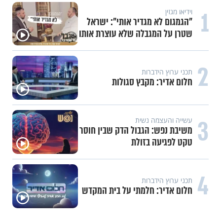
1
וידיאו מגזין
"הגמגום לא מגדיר אותי": ישראל
שטרן על המגבלה שלא עוצרת אותו
2
תכני ערוץ הידברות
חלום אדיר: מקבץ סגולות
3
עשייה והעצמה נשית
משיבת נפש: הגבול הדק שבין חוסר
טקט לפגיעה בזולת
4
תכני ערוץ הידברות
חלום אדיר: חלמתי על בית המקדש