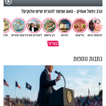
הרב רפאל אוחיון - האם אפשר להוכיח שיש אלוקים?
חדשות היום
בריאות
יהדות
רץ ברשת
לומדים תורה
דעות וטורים
תרבות
פותחים פתח קטן - ומקבלים עול
קצרים
תשתמש באהבה של השם לטובתך
עצום
כתבות נוספות