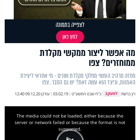
לצפייה בתמונה
לחץ כאן
מה אפשר ליצור ממקשי מקלדת
ממוחזרים? צפו
מחזה מרהיב העשוי מחלקי מקלדת שונים - מי אחראי ליצירת
האמנות, וכיצד הוא עשה זאת? יש גם הסבר. צפו
למעקב
רץ ברשת
כ"ח שבט התשע"ט
|
03.02.19
|
עודכן
09.12.20 12:40
This
is
a
The media could not be loaded, either because the
modal
window.
server or network failed or because the format is not
supported.