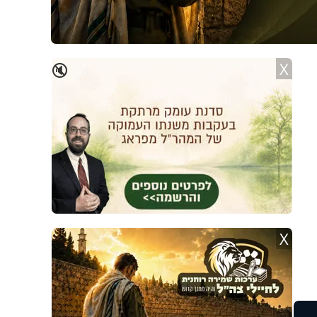
X
🔇
X