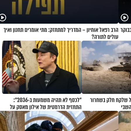
בוקר
הרב רפאל אוחיון – המדריך למתחזק: מתי אומרים תחנון ואיך
עולים לתורה?
ל שלקח חלק בשחרור
"לכסף לא תהיה משמעות ב-2036":
השבי
התחזית הדרמטית של אילון מאסק על
עתיד הכלכלה