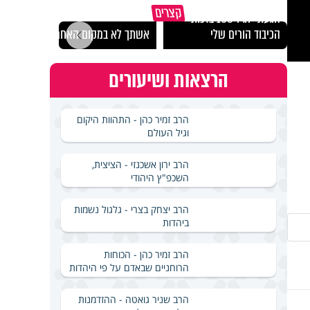
קצרים
הגעתי לגיל 108 בזכות
נבחר
הכיבוד הורים שלי
אשתך לא במקום האחרון
ישרא
הרצאות ושיעורים
הרב זמיר כהן - התהוות היקום
וגיל העולם
הרב ירון אשכנזי - הציצית,
השכפ"ץ היהודי
הרב יצחק בצרי - גלגול נשמות
ביהדות
הרב זמיר כהן - הכוחות
הרוחניים שבאדם על פי היהדות
הרב שניר גואטה - ההזדמנות