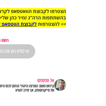
בהשתתפות הרה"ג זמיר כהן שליט
>> להצטרפות
לקבוצת הווטסאפ ל
רוצה 
אל תפספסו
קידוש השם: המרצה היהודי הוזמן לכנס היוק
של מייקרוסופט, אך סירב להגיע