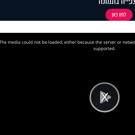
פייה בתמונה
לחץ כאן
The media could not be loaded, either because the server or networ
w.
supported.
Pla