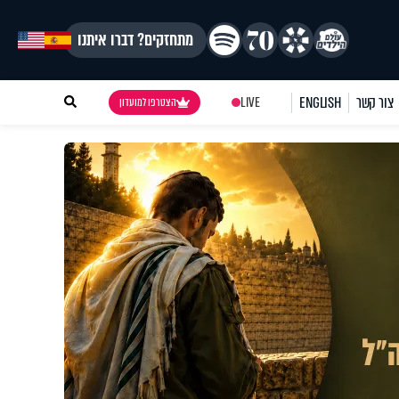
מתחזקים? דברו איתנו
צור קשר
ENGLISH
LIVE
הצטרפו למועדון