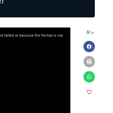
לצ
א
א
k failed or because the format is not
פייסבוק
הדפסה
ווטסאפ
y
מועדפים