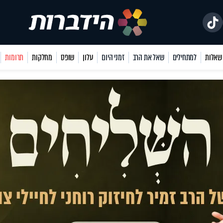
למתחילים
שאל את הרב
זמני היום
עלון
שופס
מחלקות
תרומות