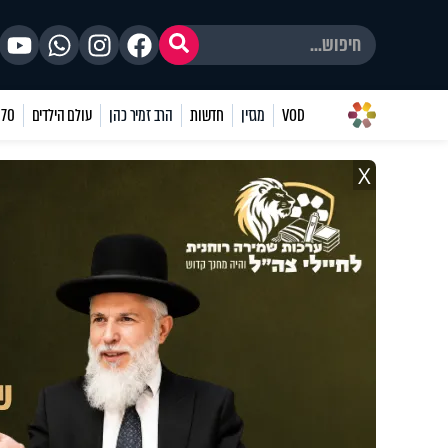
VOD
מגזין
חדשות
הרב זמיר כהן
עולם הילדים
70 שאלות
X