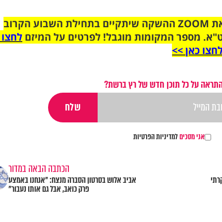
הצטרפו לקבוצת הוואטסאפ לקראת ZOOM ההשקה שיתקיים בתחילת השבוע הקרוב
"א. מספר המקומות מוגבל! לפרטים על המיזם
לחצו 
חצו כאן >>
התראה על כל תוכן חדש של רץ ברשת?
אני מסכים
למדיניות הפרטיות
הכתבה הבאה במדור
רתי
אביב אלוש בסרטון הסברה מנצח: "אנחנו באמצע
פרק כואב, אבל גם אותו נעבור"