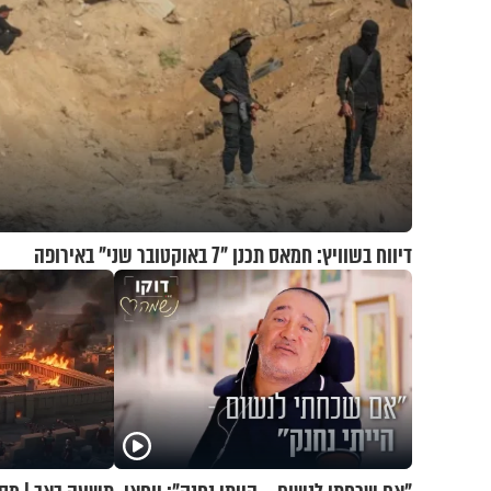
דיווח בשוויץ: חמאס תכנן "7 באוקטובר שני" באירופה