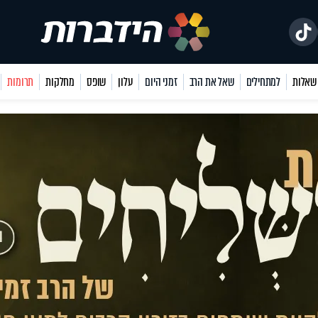
למתחילים
שאל את הרב
זמני היום
עלון
שופס
מחלקות
תרומות