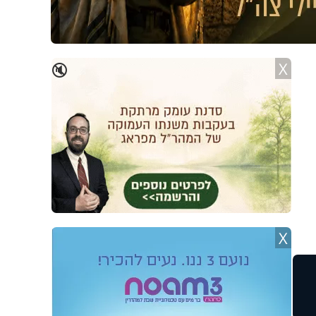
X
🔇
X