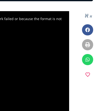
א
א
k failed or because the format is not
פייסבוק
הדפסה
ווטסאפ
y
מועדפים
deo