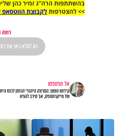
בהשתתפות הרה"ג זמיר כהן שליט
>> להצטרפות
לקבוצת הווטסאפ ל
רוצה 
אל תפספסו
קידוש השם: המרצה היהודי הוזמן לכנס היוק
של מייקרוסופט, אך סירב להגיע