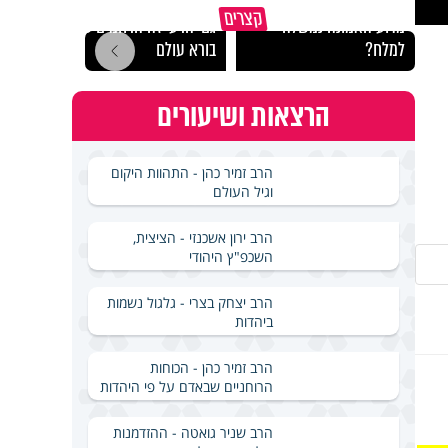
קצרים
מדוע האמונה נמשלה
גם ׳הרע׳ זה הרחמים של
האם מ
למלח?
בורא עולם
בשבת
הרצאות ושיעורים
הרב זמיר כהן - התהוות היקום
וגיל העולם
הרב ירון אשכנזי - הציצית,
השכפ"ץ היהודי
הרב יצחק בצרי - גלגול נשמות
ביהדות
הרב זמיר כהן - הכוחות
הרוחניים שבאדם על פי היהדות
הרב שניר גואטה - ההזדמנות