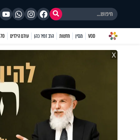
VOD
מגזין
חדשות
הרב זמיר כהן
עולם הילדים
70 שאלות
X