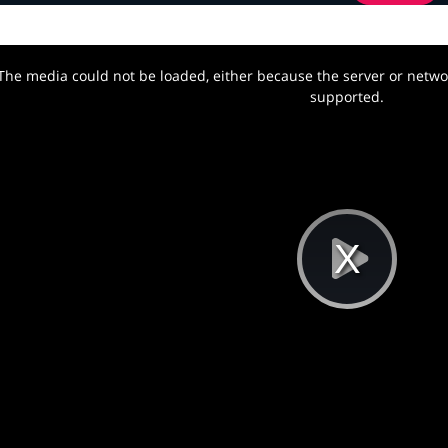
The media could not be loaded, either because the server or networ
w.
supported.
Pla
Vi