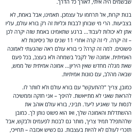
שבשמים היה איתי, לאורך כל הדרך.
בנות יקרות, אל תרחמו על עצמכן. תאמינו, אבל באמת, לא
בצביעות. הרי מי שבוחן לבבות וכליות זה רק בורא עולם, עליו
אתן לא יכולות לעבוד... ברגע שתאמינו באמת שזה יקרה לכן
– זה יקרה. לי זה קרה אחרי 11 שנים של ניסיונות לא
פשוטים. למה זה קרה? כי בורא עולם ראה שהגעתי לאמונה
האמיתית. אמונה של לקבל בשמחה ולא בעצב, בכל פעם
שאת מגלה מחדש שאין היריון... אמונה אמיתית של ממש,
שבאה מהלב, עם כוונות אמיתיות.
כמובן, צריך "להתעקש" עם בורא עולם ולא לוותר לו.
להראות שאני לא מתייאשת. להיפך – אני חזקה וממשיכה
לנסות עד שאגיע ליעד. תביני, בורא עולם אוהב את
ההשתדלות והאמונה שלך, ואז הוא פשוט נותן לך. כמובן
שלהתפלל תמיד צריך, מותר גם לבכות לפעמים ולבקש, אבל
תזכרי לעולם לא להיות בעצבות. גם כשיש אכזבה – תחייכי,