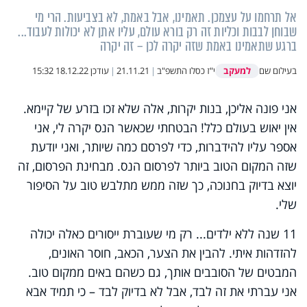
אל תרחמו על עצמכן. תאמינו, אבל באמת, לא בצביעות. הרי מי
שבוחן לבבות וכליות זה רק בורא עולם, עליו אתן לא יכולות לעבוד...
ברגע שתאמינו באמת שזה יקרה לכן – זה יקרה
למעקב
בעילום שם
י"ז כסלו התשפ"ב
|
21.11.21
|
עודכן
18.12.22 15:32
אני פונה אליכן, בנות יקרות, אלה שלא זכו בזרע של קיימא.
אין יאוש בעולם כלל! הבטחתי שכאשר הנס יקרה לי, אני
אספר עליו להידברות, כדי לפרסם כמה שיותר, ואני יודעת
שזה המקום הטוב ביותר לפרסום הנס. מבחינת הפרסום, זה
יוצא בדיוק בחנוכה, כך שזה ממש מתלבש טוב על הסיפור
שלי.
11 שנה ללא ילדים... רק מי שעוברת ייסורים כאלה יכולה
להזדהות איתי. להבין את הצער, הכאב, חוסר האונים,
המבטים של הסובבים אותך, גם כשהם באים ממקום טוב.
אני עברתי את זה לבד, אבל לא בדיוק לבד – כי תמיד אבא