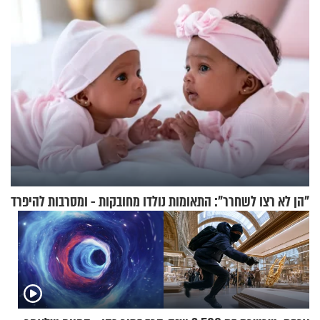
"הן לא רצו לשחרר": התאומות נולדו מחובקות - ומסרבות להיפרד