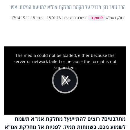
הרב זמיר כהן מכריז על הקמת מחלקת אמ"א למניעת הפלות. צפו
למעקב
מחלקת אמ"א
ח' שבט התשע"ו
|
18.01.16
|
עודכן
15.11.18 17:14
This
is
a
The media could not be loaded, either because the
modal
window.
server or network failed or because the format is not
supported.
Play
Video
מתלבטים? רוצים להתייעץ? מחלקת אמ"א תשמח
לשמוע מכם. בשמחות תמיד. לפניות אל מחלקת אמ"א