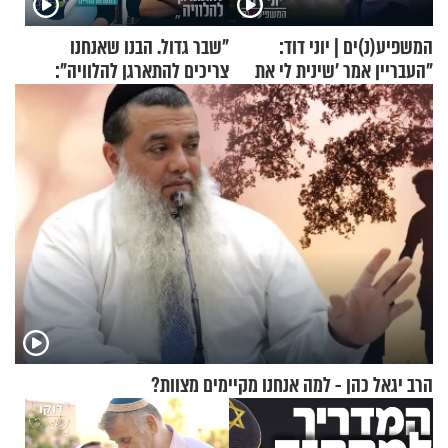
המשפיע(נ)ים | יוני דוד:
"שבר גדול. הבנו שאנחנו
"העבריין אמר 'שינית לי את
צריכים להתארגן להלוויה":
החיים מהקצה אל הקצה'"
זוגיות במבחן, הפעם עם מרים
וגד דנינו
הרב יגאל כהן - למה אנחנו מקיימים מצוות?