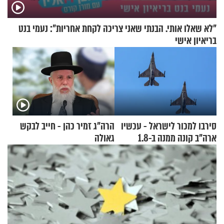
"לא שאלו אותי. הבנתי שאני צריכה לקחת אחריות": נעמי בנט
בריאיון אישי
סירבו למכור לישראל - עכשיו
הרה"ג זמיר כהן - חייב לבקש
ארה"ב קונה ממנה ב-1.8
גאולה
מיליארד דולר