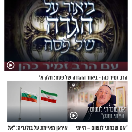
הרב זמיר כהן - ביאור ההגדה של פסח: חלק א’
"אם שכחתי לנשום – הייתי
איראן מאיימת על בולגריה: "אל