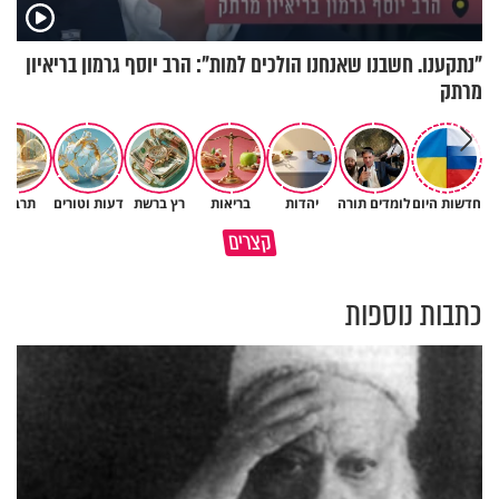
"נתקענו. חשבנו שאנחנו הולכים למות": הרב יוסף גרמון בריאיון
מרתק
חדשות היום
לומדים תורה
יהדות
בריאות
רץ ברשת
דעות וטורים
תרבות
כל הטיפים לשניצל המושלם של
קצרים
מאילו אנשים כדאי לך להיזהר?
השף אבי לוי
כתבות נוספות