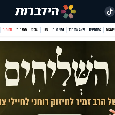
למתחילים
שאל את הרב
זמני היום
עלון
שופס
מחלקות
תרומות