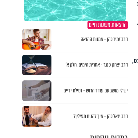
הרצאות משנות חיים
הרב זמיר כהן - אמנות ההנאה
לפניות אל מחלקת אמ"א – סיוע, ייעוץ והכוונה לנשים למניעת הפסקות היריון: טל' 073-2221333,
הרב יצחק פנגר - אחרית הימים, חלק א’
יש לי מושג עם עודד הרוש - נטילת ידיים
הרב יגאל כהן - איך להניח תפילין?