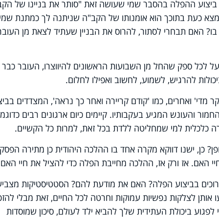
 ביצוע ההפלה בהסבר שמי שעושה זאת "סותר את בניינו של הקב
נמצא כעת בתוכך הוא אומנותו של הקב"ה שניתנה לך כמתנת שמי
ו? האם תבחרי לסתור, להרוס את הבניין שעתיד לצאת מן העובר
ל לכל ספק שהחל מן השבועות הראשונים להיווצרו, העובר כבר נ
ביכולות להרגיש, לשמוע, לחשוב ואפילו לחלום.
יקר מדי' ואחרים, כמו 'קודם קריירה ואחר כך נראה', המצדדים בביצ
חמור והעונש המגיע בעקבותיו. קיימים כיום ארגונים רבים כדוגמ
עזרה כלכלית למי שמחליטה ללדת בכל זאת, למרות כל הקשיים.
ופן? כן, ישנו דווקא מקרה אחד בו ההלכה היהודית כן מתירה הפסק
י האם. אז ורק אז, ההלכה מחייבת הפלה כדי להציל את חיי האם.
הכרוכים בביצוע הפלה? האם את מודעת להם? הסטטיסטיקות מצביע
אותן לצלקות נפשיות עמוקות וחרטה לכל החיים, זאת מבלי להזכ
 לפגוע ביכולת העתידית שלך להביא ילד לעולם, סיכון שמוסדות