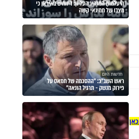
היעלמות המנהיג העליון: דיווחים באיראן כי
מצבו של חמינאי קשה
חדשות היום
ראש השב"כ: "ההסכמה של חמאס על
פירוק מנשק - תרגיל הונאה"
כאן