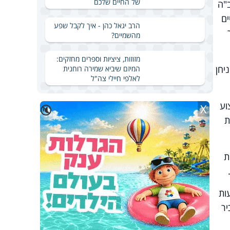
של החיים שלכם
"ה
ים
הרב יגאל כהן - איך לקבל שפע
מהשמיים?
מזוזות, ציציות וספרים מחזקים:
יחן
המיזם שיביא שמירה רוחנית
לאלפי חיילי צה"ל
וע
X
🔇
ת
ת
ות
יר