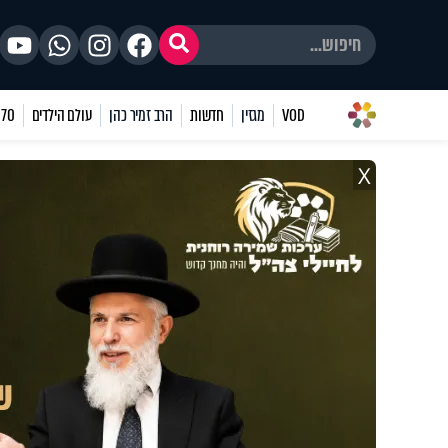
VOD
מגזין
חדשות
הרב זמיר כהן
עולם הילדים
70 שאלות
X