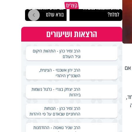
קצרים
מדוע האמונה נמשלה
גם ׳הרע׳ זה הרחמים של
האם מ
למלח?
בורא עולם
בשבת
הרצאות ושיעורים
הרב זמיר כהן - התהוות היקום
וגיל העולם
 אם
הרב ירון אשכנזי - הציצית,
השכפ"ץ היהודי
הרב יצחק בצרי - גלגול נשמות
ביהדות
ד,
הרב זמיר כהן - הכוחות
הרוחניים שבאדם על פי היהדות
הרב שניר גואטה - ההזדמנות