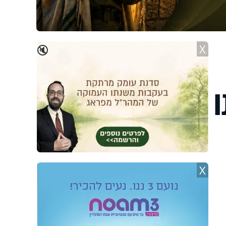
X
🔇
X