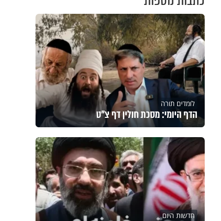
כתבות נוספות
לומדים תורה
הדף היומי: מסכת חולין דף צ"ט
חדשות היום