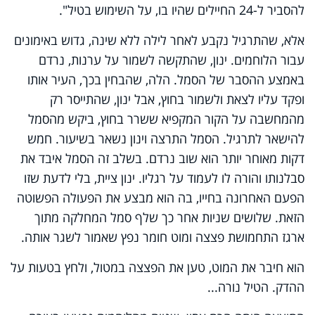
להסביר ל-24 החיילים שהיו בו, על השימוש בטיל".
אלא, שהתרגיל נקבע לאחר לילה ללא שינה, גדוש באימונים
עבור הלוחמים. ינון, שהתקשה לשמור על ערנות, נרדם
באמצע ההסבר של הסמל. הלה, שהבחין בכך, העיר אותו
ופקד עליו לצאת ולשמור בחוץ, אבל ינון, שהתייסר רק
מהמחשבה על הקור המקפיא ששרר בחוץ, ביקש מהסמל
להישאר לתרגיל. הסמל התרצה וינון נשאר בשיעור. חמש
דקות מאוחר יותר הוא שוב נרדם. בשלב זה הסמל איבד את
סבלנותו והורה לו לעמוד על רגליו. ינון ציית, בלי לדעת שזו
הפעם האחרונה בחייו, בה הוא מבצע את הפעולה הפשוטה
הזאת. שלושים שניות אחר כך שלף סמל המחלקה מתוך
ארגז התחמושת פצצה ומוט חומר נפץ שאמור לשגר אותה.
הוא חיבר את המוט, טען את הפצצה במטול, ולחץ בטעות על
ההדק. הטיל נורה...