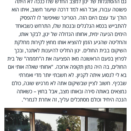
גם ההסתגלות של ינון למצב החדש שלו כנכה לא היתה
פשוטה עבורו, אבל הוא למד דרכה שיעור חשוב, איתו הוא
הולך עד עצם היום הזה. הטריגר שאיפשר לו להפסיק
להתבייש בכסא הגלגלים ובנכות שלו, התרחש כשבאחד
הימים הגיעה ימית, אחותו הגדולה של ינון, לבקר אותו,
והחליטה שהגיע הזמן להוציא אותו מחוץ לקירות מחלקת
השיקום בבית החולים. ינון החליט להיענות לאתגר, ובכך
לפרוץ בפעם הראשונה מאז הפציעה את ה"חממה" של בית
החולים, בה היה נתון תקופה ארוכה. "אחותי שאלה אותי אם
בא לי לנסוע איתה לקניון. לא חשבתי יותר מדי ואמרתי
שבכיף. חשוב לציין שבשיקום אתה לא מרגיש שונה, כולם
נמצאים באותה סירה ובאותו מצב, אבל בחוץ – כשאתה
הנכה היחיד וכולם מסתכלים עליך, זה אחרת לגמרי".