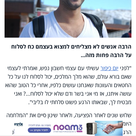
הרבה אנשים לא מצליחים למצוא בעצמם כח לסלוח
על הרבה פחות מזה...
"לפני
יום כיפור
עשיתי עם עצמי חשבון נפש, ואמרתי לעצמי
שאם בורא עולם, שהוא מלך המלכים, יכול לסלוח לנו על כל
החטאים והעוונות שאנחנו עושים כלפיו, אחרי כל הטוב שהוא
עושה איתנו, אז מי אני בשר ודם שלא יכול לסלוח...? ואני
מבטיח לך, שבאותו הרגע פשוט סלחתי לו בליבי".
שלוש שנים לאחר הפציעה, ולאחר שינון סיים את "המלחמה
היומיומית" שלו, כהגדרתו, באיסוף שברי חייו ושיקומם –
X
הרגיש שהוא נפנה נפשית לראשונה למצוא בעצמו כוחות