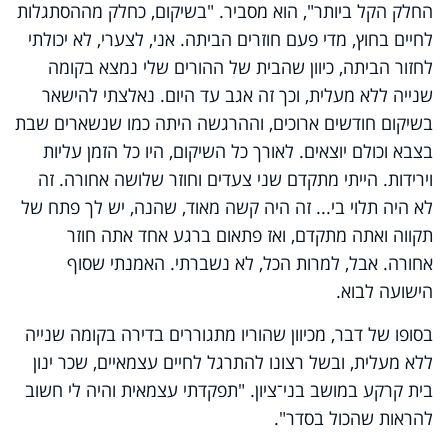
החלק הקל ביותר", הוא מסביר. "בשיקום, כחלק מההסתגלות
לחיים בחוץ, מדי פעם חוזרים הביתה. אני, לצערי, לא יכולתי
לחזור הביתה, כיוון שהבית של ההורים שלי נמצא בקומה
שנייה ללא מעלית, וכך זה אגב עד היום. נאלצתי להישאר
בשיקום חודשים ארוכים, וההרגשה היתה כמו שנשארים שבת
בצבא וכולם יוצאים. לאורך כל השיקום, היו כל הזמן עליות
וירידות. הייתי מתקדם שני צעדים וחוזר שלושה אחורה. זה
לא היה תלוי בי... זה היה קשה מאוד, שהנה, יש לך פתח של
תקווה ואתה מתקדם, ואז פתאום ברגע אחד אתה חוזר
אחורה. אבל, למרות הכל, לא נשברתי. האמנתי שסוף
הישועה לבוא.
בסופו של דבר, מכיוון שהוריו מתגוררים בדירה בקומה שנייה
ללא מעלית, ובשל רצונו להתרגל לחיים עצמאיים, שכר ינון
בית קרקע במושב בני־ציון. "תפקדתי עצמאית והיה לי חשוב
להראות שהכול בסדר".