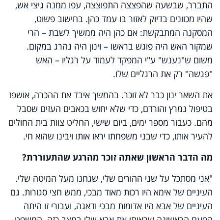
התברר, שבשעה שהפצצה התפוצצה, עפו ממנה גיצי אש,
שהיו מכוונים בדיוק לאזור בו עמד כהן. בחישוב פשוט,
המסקנה המתבקשת: אם כהן היה ממשיך לשבת – הרי
שמקור האש היה פוגש בראשו – וינון היה נהרג במקום.
משום ש"נענש" ע"י המפקד לעמוד על רגליו – האש
"פגשה" רק את הרגליים שלו.
את השאר ינון כבר לא זוכר. בהמשך איבד את ההכרה, אושפז
בטיפול נמרץ והורדם, כדי שלא יחוש בכאבים העזים שסבל
מהם. כעבור מספר ימים, ביום שישי, החליט צוות בית החולים
להעיר אותו, כדי שבני משפחתו יראו אותו ויבינו שהוא חי.
מה הדבר הראשון שאתה זוכר מהרגע שהתעוררת?
"אני מסתכל על שני ההורים שלי, שגחנו מעל המיטה שלי.
העיניים של אימא היו רכות מאוד מבכי, ממש חצי סגורות. גם
העיניים של אבא היו אדומות מבכי ודאגה, ועבורי זו היתה
הפעם הראשונה שראיתי את אבא שלי במצב כזה. המשפט