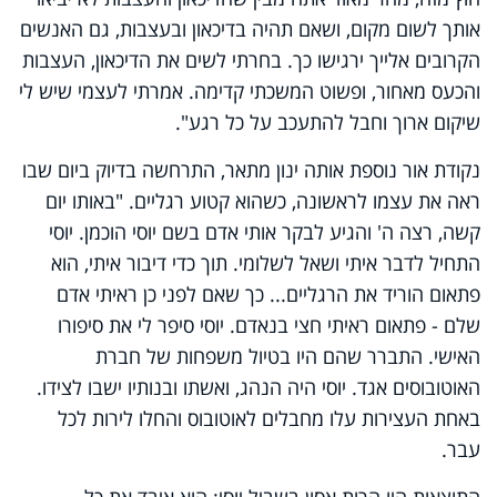
אותך לשום מקום, ושאם תהיה בדיכאון ובעצבות, גם האנשים
הקרובים אלייך ירגישו כך. בחרתי לשים את הדיכאון, העצבות
והכעס מאחור, ופשוט המשכתי קדימה. אמרתי לעצמי שיש לי
שיקום ארוך וחבל להתעכב על כל רגע".
נקודת אור נוספת אותה ינון מתאר, התרחשה בדיוק ביום שבו
ראה את עצמו לראשונה, כשהוא קטוע רגליים. "באותו יום
קשה, רצה ה' והגיע לבקר אותי אדם בשם יוסי הוכמן. יוסי
התחיל לדבר איתי ושאל לשלומי. תוך כדי דיבור איתי, הוא
פתאום הוריד את הרגליים... כך שאם לפני כן ראיתי אדם
שלם - פתאום ראיתי חצי בנאדם. יוסי סיפר לי את סיפורו
האישי. התברר שהם היו בטיול משפחות של חברת
האוטובוסים אגד. יוסי היה הנהג, ואשתו ובנותיו ישבו לצידו.
באחת העצירות עלו מחבלים לאוטובוס והחלו לירות לכל
עבר.
התוצאות היו הרות אסון בשביל יוסי: הוא איבד את כל