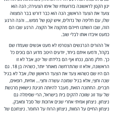
ינון הקטן לראשונה בזרועותיו של אימו הצעירה; הנה הוא
צועד את הצעד הראשון; הנה הוא כבר דורש בבר המצווה
שלו, עם חליפה של גדולים, איש קטן של ממש... והנה הרגע
הזה, שבו השתנו חייהם מהקצה אל הקצה. הרגע שבו הם
כמעט איבדו אותו לבלי שוב.
אל ההורים הנרגשים הצטרפו לא מעט אנשים שעמדו שם
בקהל, ודמעו איתם ביחד, יודעים היטב מדוע הם בוכים כל
כך. חלק מהם, נכחו אף הם בלידתו של ינון, אבל לא זו
הראשונה, אלא זו שהתרחשה מאוחר יותר, כשהיה בן 18. גם
הם היו שם כשהוא צעד את הצעד הראשון שלו, אבל לא בגיל
שנה וחצי, אלא בגיל שמונה עשרה וחצי... אחיות, רופאים,
חברים. החתונה הזאת, מעבר להיותה חגיגת נישואין מרגשת
של עוד זוג שזוכה להקים בית בישראל, הרי שסימלה גם
ניצחון. ניצחון אמיתי אחרי שנים ארוכות של סבל ומאבק.
ניצחון החיים על המוות, ניצחון הרוח על החומר. ניצחונם של