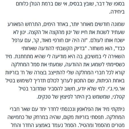
בסופו של דבר, שובץ בבסיס, אי שם ברמת הגולן כלוחם
ביחידה.
שמונה חודשים מאוחר יותר, באחד הימים, התרחש המאורע
שעתיד לשנות את חייו של ינון מהקצה אל הקצה. ינון לא
ישכח אותו לעולם. "זה היה יום חורפי מאוד, קר, עם ערפל
כבד", הוא משחזר. "בדיוק הקשבתי להודעה שאחותי
השאירה לי במשיבון, בה היא מודיעה לי שהיא מתחתנת. מיד
כשסיימתי לשמוע את ההודעה, שמעתי את סמל המחלקה
קורא לכל חברי המחלקה שלי להתייצב בצורה של ח' בזריזות
באחת הכיתות, שם התכוון לערוך לכולם תדריך לשימוש בטיל
אר.פי.ג'י. למי שלא יודע, חשוב להסביר שמדובר בטיל
קטלני, שמשמש בין היתר לפיצוץ של טנקים.
ניתקתי מיד את הפלאפון ונכנסתי לחדר יחד עם שאר חברי
המחלקה. תפסתי בזריזות מקום, שהיה במרחק של כחמישה
מטרים מהסמל ומהטיל. הסמל נעמד באמצע החדר והחל