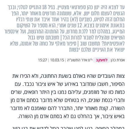
עד לצבא היה ינון כהן ספורטאי מצטיין. בגיל 18 התגייס לגולני, ובכך
הגשים לעצמו חלום ישן. אלא, ששמונה חודשים מאוחר יותר, הפך
החלום הזה לסיוט, כשביום (לא) בהיר אחד איבד את שתי רגליו
בתאונת אימונים בצבא. 12 שנים אחרי, הוא מספר על השיקום
המייגע, במהלכו למד ללכת מחדש, על החתונה המרגשת, ועל אינספור
השיאים שהצליח לשבור למרות הכל | חשבתם שיש גבול
לאופטימיות? תחשבו שוב | סיפור מאלף על כוחה של אמונה, שלא
ישאיר את העיניים שלכם יבשות
למעקב
אפרת כהן
י"ט אדר התשע"ה
|
10.03.15
|
15:27
צוות העובדים שהיו באולם בשעת החתונה, ולא הכירו את
הסיפור, חשבו שמדובר באירוע של איש ציבור נכבד. עם
כמות כזו של מוזמנים, עליהם נמנו בין היתר רופאים, שרים
וחברי כנסת שונים, היו בטוחים שלא מדובר בסתם אדם מן
השורה. קצת מאוחר יותר, התברר להם שאמנם לא מדובר
באיש ציבור, אך בהחלט גם לא בסתם אדם מן השורה.
במהלך החופה, רגע לפני שהרב החל לקדש את בני הזוג,