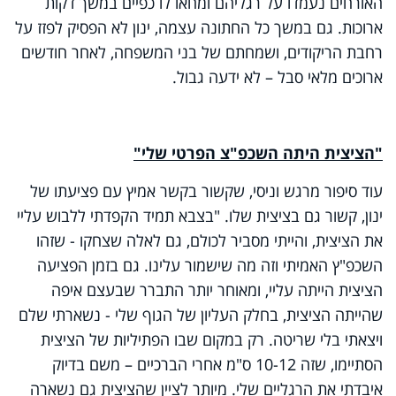
האורחים נעמדו על רגליהם ומחאו לו כפיים במשך דקות
ארוכות. גם במשך כל החתונה עצמה, ינון לא הפסיק לפזז על
רחבת הריקודים, ושמחתם של בני המשפחה, לאחר חודשים
ארוכים מלאי סבל – לא ידעה גבול.
"הציצית היתה השכפ"צ הפרטי שלי"
עוד סיפור מרגש וניסי, שקשור בקשר אמיץ עם פציעתו של
ינון, קשור גם בציצית שלו. "בצבא תמיד הקפדתי ללבוש עליי
את הציצית, והייתי מסביר לכולם, גם לאלה שצחקו - שזהו
השכפ"ץ האמיתי וזה מה שישמור עלינו. גם בזמן הפציעה
הציצית הייתה עליי, ומאוחר יותר התברר שבעצם איפה
שהייתה הציצית, בחלק העליון של הגוף שלי - נשארתי שלם
ויצאתי בלי שריטה. רק במקום שבו הפתיליות של הציצית
הסתיימו, שזה 10-12 ס"מ אחרי הברכיים – משם בדיוק
איבדתי את הרגליים שלי. מיותר לציין שהציצית גם נשארה