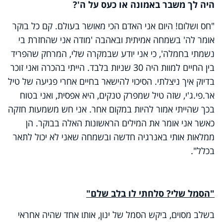
היה לך משבר באמונה או כעס על ה'?
"חס ושלום! היום אני האדם הכי מאושר בעולם. קם כל בוקר
אומר לה' בשמחה אמיתית ובאהבה 'מודה אני שהחזרת בי
נשמתי בחמלה', כי אני יודע שבמקרה שלי, המרחק שהפריד
בין החיים למוות היה 30 שניות בלבד. הייתי בהכרה ואני זוכר
בדיוק איך ניצלתי. הסיכוי להישאר בחיים אחרי פגיעה של טיל
אר.פי.ג'י, שזה טיל שמפרק טנקים, היא אפסית, ואני בטוח
בכך שהייתי אמור להיות במקום אחר. אני חש משמעות חזקה
כאשר אני אומר את המילים הראשונות האלה בבוקר. הן
ממלאות אותי באנרגיה חדשה ובשמחה שאני לא יכול לתאר
בכלל".
"הסמל שלי? סלחתי לו בלב שלם"
בשלב מסוים, ביקש הסמל של ינון, אותו אחד שהיה אחראי