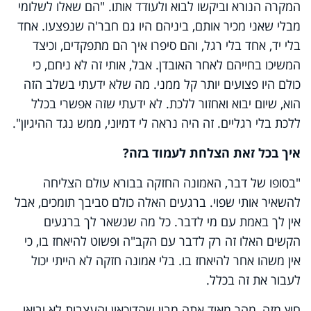
המקרה הנורא וביקשו לבוא ולעודד אותו. "הם שאלו לשלומי
מבלי שאני מכיר אותם, ביניהם היו גם חבר'ה שנפצעו. אחד
בלי יד, אחד בלי רגל, והם סיפרו איך הם מתפקדים, וכיצד
המשיכו בחייהם לאחר האובדן. אבל, אותי זה לא ניחם, כי
כולם היו פצועים יותר קל ממני. מה שלא ידעתי בשלב הזה
הוא, שיום יבוא ואחזור ללכת. לא ידעתי שזה אפשרי בכלל
ללכת בלי רגליים. זה היה נראה לי דמיוני, ממש נגד ההיגיון".
איך בכל זאת הצלחת לעמוד בזה?
"בסופו של דבר, האמונה החזקה בבורא עולם הצליחה
להשאיר אותי שפוי. ברגעים האלה כולם סביבך תומכים, אבל
אין לך באמת עם מי לדבר. כל מה שנשאר לך ברגעים
הקשים האלו זה רק לדבר עם הקב"ה ופשוט להיאחז בו, כי
אין משהו אחר להיאחז בו. בלי אמונה חזקה לא הייתי יכול
לעבור את זה בכלל.
חוץ מזה, מהר מאוד אתה מבין שהדיכאון והעצבות לא יביאו