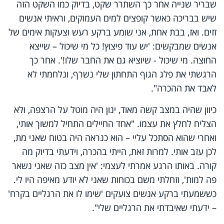
שבריר שנייה אחר כך השתרר שקט, בדיוק כמו השקט הזה
שיש בבריכה כאשר קופצים למים העמוקים, וראיתי אנשים
זזים. ואז, בבת אחת, אני שומע ברקע רעש וצעקות אימים של
אנשים שמבקשים: 'יש עוד פיצוץ! כל מי שיכול – שייצא
החוצה. מי שיכול - שיוציא גם את החבר שלו!'. אחר כך
הרגשתי את פלג הגוף התחתון שלי נשרף, ונלחמתי לא
לאבד את ההכרה".
כיוון שהיה במצב קשה מאוד, ינון היה מוטל על הרצפה, ולא
הצליח לחלץ את עצמו. "אחד החיילים התחיל למשוך אותי,
ואחרי שהוא הסתכל עליי – הוא כנראה היה בטוח שאני מת,
לכן עזב אותי. למרות זאת, הייתי בהכרה, וידעתי בדיוק מה
קורה. באותו הרגע אמרתי לעצמי: 'אין מצב כזה שאני נשאר
פה למות', וזחלתי משם בכוחות שאני לא יודע מאיפה היו לי.
כששמעתי ברקע אנשים צועקים 'שימו לו את הרגליים בקרח'
– ידעתי שאיבדתי את הרגליים שלי".