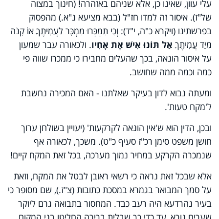
עלי עוון, שאינו כן, אלא שניהם באזהרה! (חינוך במצוה
של"ז). איסור זה למדו חז"ל (בבא מציעא נ"א.) מהפסוק
בפרשתינו (ויקרא כ"ה, י"ד): וְכִי תִמְכְּרוּ מִמְכָּר לַעֲמִיתֶךָ אוֹ קָנֹה
מִיַּד עֲמִיתֶךָ
אַל תּוֹנוּ אִישׁ אֶת אָחִיו
. ולכאורה עבר שמעון
על איסור הונאה, בכך שהעלים מחבירו כי ממכרו שווה פי
כמה וכמה ממה שחושב.
ומעתה נבוא לדון בעיקר שאלתנו - האם המכירה נחשבת
ל'מקח טעות'.
ובכן, הדין הוא ש'אין הונאה לקרקעות' (יעויין בשולחן ערוך
חושן משפט סימן רכ"ז סעיף כ"ט). משכך, לכאורה אף
שנמכרה הקרקע במחיר נמוך מערכה, בכל זאת המקח קיים!
אלא שבכל זאת נראה כי רשאי ראובן לבטל את המקח, וזאת
על סמך המבואר בגמרא במסכת כתובות (צ"ז.), שם מסופר כי
בעיר נהרדעא היה רעב כבד. המחסור בתבואה גרם ליוקר
שערים נורא, עד כדי כך שבלית ברירה החליטו בני המקום