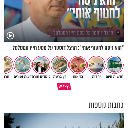
"הוא ניסה לחטוף אותי": הרצל דוסטר על מסע חייו המטלטל
חדשות היום
יהדות
בריאות
רץ ברשת
לומדים תורה
דעות וטורים
תרבות
באיזה ארץ לומדים יותר גמרא
קצרים
בדרום קוריאה או בישראל?
כל מה שנשבר יכול להיבנות מחד
כתבות נוספות