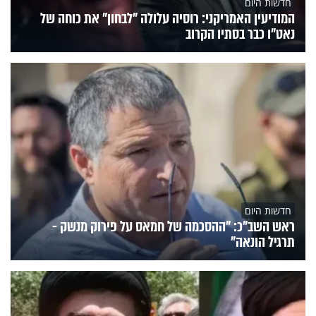
חדשות היום
המודיעין האמריקני: רוסיה עלולה "לבחון" את כוחה של
נאט"ו כבר בסתיו הקרוב
חדשות היום
ראש השב"כ: "ההסכמה של חמאס על פירוק מנשק -
תרגיל הונאה"