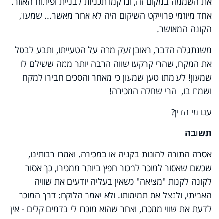
את השממה במקום זה, ונרקמו תכניות לבניית ופיתוח האזור.
אחד מיוזמי פרוייקט השיקום היה לא אחר מאשר... שמעון,
הקונה המאושר.
משנתגלה הדבר, ראובן זעק מרה על הטעייתו, ותבע לבטל
את המקח, שהרי קרקעו שווה הרבה יותר ממה ששילם לו
שמעון! לעומתו טען שמעון כי מאחר והסכים חבירו למקח
ושמח בו, הרי שחלה המכירה!
עם מי הדין?
תשובה
אסרה התורה להונות בקניה או במכירה. ואמרו רבותינו,
שכשם שאסור למוכר למכור חפץ ביותר ממכירו, כך אסור
לקונה לקנות "מציאה" כשאין בעליה יודעים את שוויה
האמיתי, ולנצל את תמימותו. ולא יאמר הלוקח: דרך המוכר
לדעת את שווי ממכרו, ואחר שהוא מוכרו לי בדמים קלים - אין