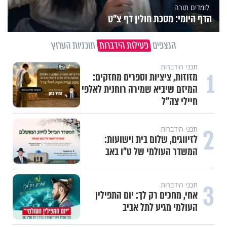
לומדים תורה
הדף היומי: מסכת חולין דף צ"ט
הנצפים
פעילות הידברות
תוכניות הערוץ
תכני הידברות
1
מזוזות, ציציות וספרים מחזקים:
המיזם שיביא שמירה רוחנית לאלפי
חיילי צה"ל
2
תכני הידברות
לזיווגים, שלום בית וישועות:
המשדר העולמי של ט"ו באב
3
תכני הידברות
אחי, מחכים רק לך: יום התפילין
העולמי מגיע לתל אביב