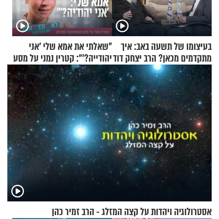
בעיצומו של תשעה באב: איך
"שאלתי את אמא שלי 'אני
מתקדמים מכאן? הרב יצחק דוד
יהודייה?'": קטרין נמני על מסע
גרוסמן בשיחה מיוחדת
ההתחזקות המרגש
אסטרולוגיה ויהדות על קצה המזלג - הרב זמיר כהן