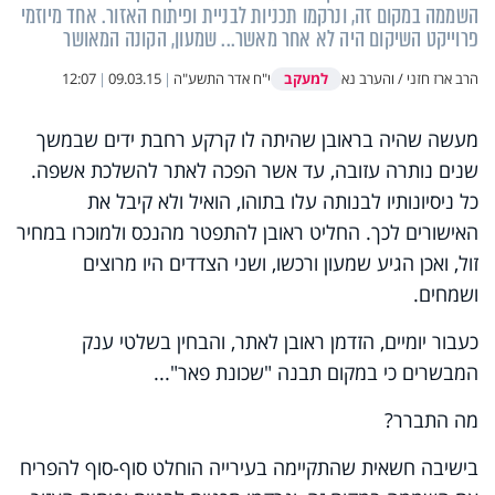
השממה במקום זה, ונרקמו תכניות לבניית ופיתוח האזור. אחד מיוזמי
פרוייקט השיקום היה לא אחר מאשר... שמעון, הקונה המאושר
למעקב
הרב ארז חזני / והערב נא
י"ח אדר התשע"ה
|
09.03.15
|
12:07
מעשה שהיה בראובן שהיתה לו קרקע רחבת ידים שבמשך
שנים נותרה עזובה, עד אשר הפכה לאתר להשלכת אשפה.
כל ניסיונותיו לבנותה עלו בתוהו, הואיל ולא קיבל את
האישורים לכך. החליט ראובן להתפטר מהנכס ולמוכרו במחיר
זול, ואכן הגיע שמעון ורכשו, ושני הצדדים היו מרוצים
ושמחים.
כעבור יומיים, הזדמן ראובן לאתר, והבחין בשלטי ענק
המבשרים כי במקום תבנה "שכונת פאר"...
מה התברר?
בישיבה חשאית שהתקיימה בעירייה הוחלט סוף-סוף להפריח