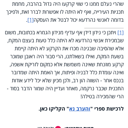
שהרי נעלם ממנו כי שווי קרקעו היה גדול בהרבה, מחמת
תכניות העירייה, ואף לא היתה לו אפשרות לברר זאת, ולפיכך
בדומה לאנשי נהרדעא יכול לבטל את העסקה
[1]
.
[1]
ויתכן כי נידון דידן אף עדיף מנידון הגמרא בכתובות, משום
שבמכירת אנשי נהרדעא לא היתה כלל טעות בעצם המקח,
אלא שהסיבה שבגינה מכרו את הקרקע לא היתה קיימת
בשעת המקח, ואילו בשאלתנו, הרי סבור היה ראובן שמוכר
קרקע מוזנחת שאינה משמשת אלא כמקום לזריקת אשפה,
ואינה עומדת כלל לבניה ופיתוח, אך האמת היתה שמדובר
בנכס אחר - השווה הון רב, ולכן מכיון שלא יכל לידע אודות
התכנית שכבר נרקמה, מאחר ועדיין היה שמור הדבר בסוד -
הרי שהמכירה בטילה!
לרכישת ספרי
"
והערב נא
"
הקליקו כאן
.