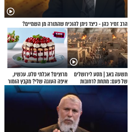
הרב זמיר כהן - כיצד ניתן להוכיח שהתורה מן השמיים?
תשעה באב | מסע לירושלים
מרוצים? אכלתי סלט. עכשיו,
של פעם: מתחת לרחובות
איפה העוגה שלי? מקבץ הומור
ירושלים
כייפי מספר 1