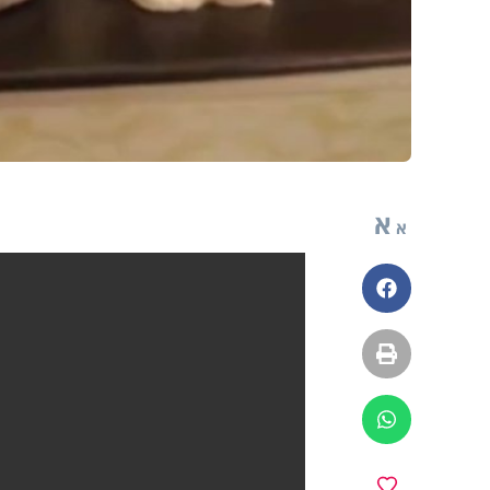
א
א
פייסבוק
הדפסה
ווטסאפ
מועדפים