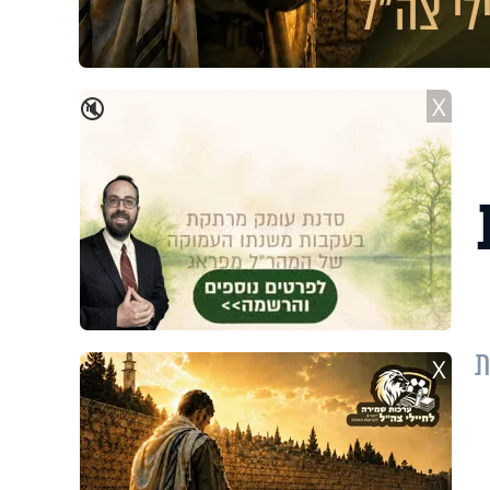
X
🔇
ת
X