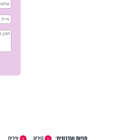
תגיות ועדכונים:
היריון
צירים