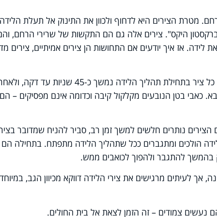
ם. מטרת הצירים היא לדחוף ולכוון את התינוק אל תעלת הלידה.
ברקסטון היקס". צירים אלה גם הם התקשות של שרירי הרחם, והם
ת לידה. אז איך יודעים אם התחושות הן צירים אמיתיים, צירים מד
צירים אמיתיים מגיעים במרווחים זה מזה. כל ציר בתחילת תהליך הלידה נמשך כ-45 שניות עד דקה, ו
א. כאבי בטן הנובעים מקלקול קיבה וכדומה אינם מפסיקים – הם
 הצירים נותרים חלשים למשך זמן רב, סביר להניח שמדובר בצירי
ידה הולכים ומתגברים ככל שתהליך הלידה מתפתח. בתחילה הם
רק בהמשך להתגבר ולהפוך לכואבים ממש.
 אך לעיתים מרגישים את צירי הלידה דווקא מכיוון הגב, במיוחד
ם נעשים צמודים – זה הזמן לצאת אל בית החולים.