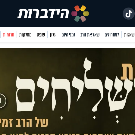
למתחילים
שאל את הרב
זמני היום
עלון
שופס
מחלקות
תרומות