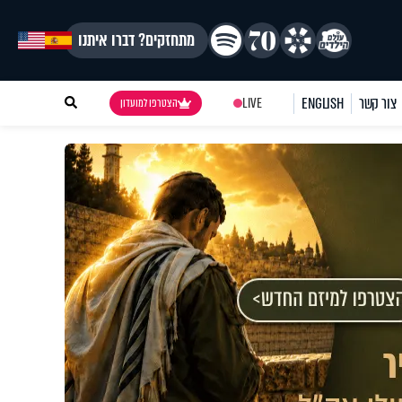
מתחזקים? דברו איתנו
צור קשר
ENGLISH
LIVE
הצטרפו למועדון