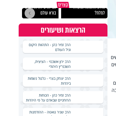
קצרים
מדוע האמונה נמשלה
גם ׳הרע׳ זה הרחמים של
האם מ
למלח?
בורא עולם
בשבת
הרצאות ושיעורים
הרב זמיר כהן - התהוות היקום
וגיל העולם
ים
הרב ירון אשכנזי - הציצית,
ים
השכפ"ץ היהודי
הרב יצחק בצרי - גלגול נשמות
ם
ביהדות
ה
הרב זמיר כהן - הכוחות
הרוחניים שבאדם על פי היהדות
הרב שניר גואטה - ההזדמנות