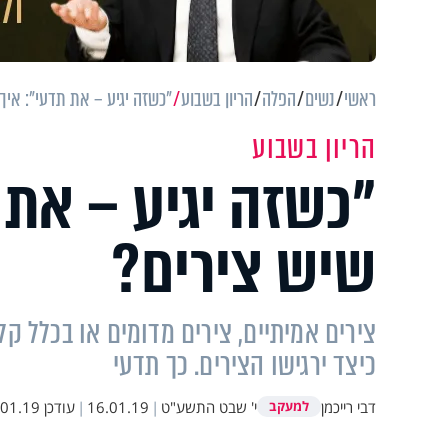
ראשי
נשים
הפלה
הריון בשבוע
"כשזה יגיע – את תדעי": איך 
הריון בשבוע
"כשזה יגיע – את 
שיש צירים?
צירים אמיתיים, צירים מדומים או בכלל ק
כיצד ירגישו הצירים. כך תדעי
דבי רייכמן
י' שבט התשע"ט
|
16.01.19
|
עודכן
1.19 22:24
למעקב