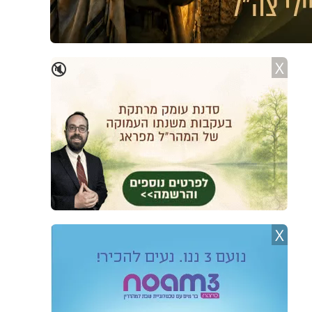
X
🔇
X