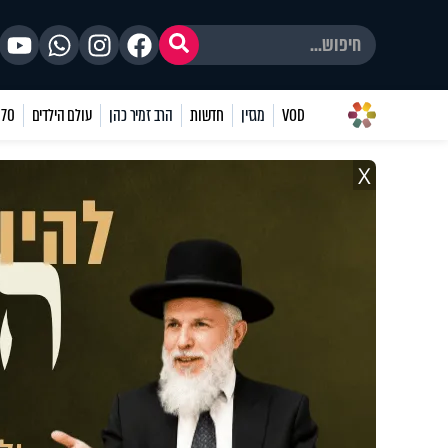
VOD
מגזין
חדשות
הרב זמיר כהן
עולם הילדים
70 שאלות
X