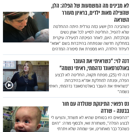
לא מבינים מה המשמעות של הפלה: הלן,
שהצילה מאות ילדים, בראיון מעורר
השראה
כשהבינה הלן יושע כמה גורלית היתה ההחלטה
שלא להפיל, החליטה לסייע לכל אותן נשים
מבולבלות. היום, לאחר הפיכתה לפעילה עיקרית
במחלקה חדשה שנפתחה בהידברות בשם "אמא"
לעידוד הילודה, היא מספרת את סיפורה המדהים
דנה לוי: "כשראיתי את העובר
באולטרסאונד נדהמתי, ראיתי נשמה"
דנה לוי (25), מפתח תקווה, החליטה לא לבצע
הפלה, ופנתה למחלקת אמ"א בהידברות:
"כשראיתי את העובר באולטרסאונד נדהמתי, ראיתי
נשמה"
נס רפואי: התינוקת שנולדה עם חור
בבטנה - שרדה
"הרופאים היו בטוחים שהיא לא תשרוד, והציעו לי
לבצע הפלה", משחזרת זואי, ולבסוף מודה: "היום
כשהכל כבר מאחורינו, אני שמחה שלא ויתרתי