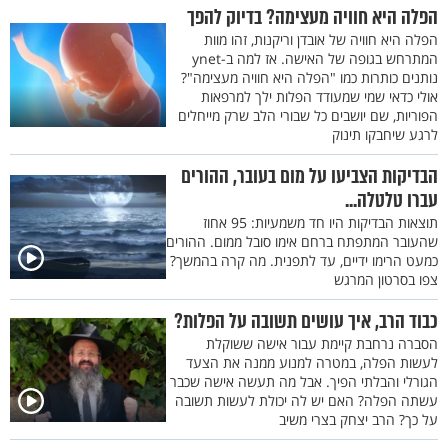
הפלה היא חוויה מעצימה? בדיוק להפך
הפלה היא חוויה של אובדן וריקנות, זהו מוות
המתרחש בגופה של האישה. אז למה ב-ynet
נותנים כותרות כמו "הפלה היא חוויה מעצימה"?
אולי כדאי שמי שמעודד הפלות ילך למרפאות
הפוריות, שם יושבים כל שבורי הלב שרק מייחלים
לרגע שיחבקו תינוק
הבדיקות הצביעו על מום בעובר, ההורים
עברו טלטלה...
תוצאות הבדיקות היו חד משמעיות: 95 אחוז
שהעובר המתפתח ברחם אימו סובל ממום. ההורים
כמעט הרימו ידיים, עד לתפנית. מה קרה בהמשך?
צפו בסרטון המרגש
כבוד הרב, איך עושים תשובה על הפלות?
הסברה נרחבת קיימת עבור אישה ששוקלת
לעשות הפלה, במטרה למנוע ממנה את הצעד
הגורלי והבלתי הפיך. אבל מה תעשה אישה שכבר
עשתה הפלה? האם יש לה יכולת לעשות תשובה
על כך? הרב יצחק בצרי משיב