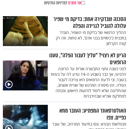
אני מסכים
למדיניות הפרטיות
הסכנה שבדקירה אחת: בדיקת מי שפיר
עלולה להוביל לגרידה והפלה
ההליך הרפואי של בדיקת מי השפיר, הוגדר
בתכנית כ'ניסויים בבני אדם', לא פחות. וזה רק
קצה הקרחון
הריון לא רצוי? "עליך לעבור הפלה", טענו
הרופאים
לפני כשנה וחצי התבשרה אורית על הריונה
הרביעי, אך כבר בשבוע ה-14 נודע לה על בעיות
בעובר, וכי לדעת הרופאים היא צריכה לעבור
הפלה. זהו סיפורה המרגש של אורית אשרוב,
שהחליטה שלא ליפול לזרועות הייאוש, ופנתה
למחלקת אמ"א שבהידברות
האולטרסאונד המפתיע: העובר מחא
כפיים. צפו
מנפלאות הבורא: צפו בתיעוד המרהיב, של עובר