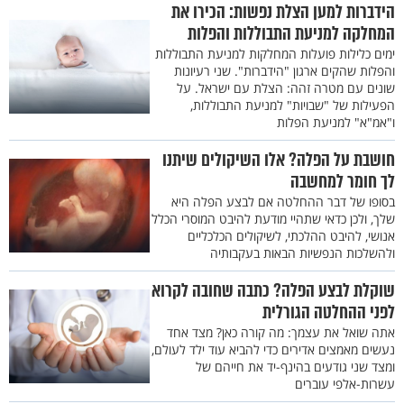
הידברות למען הצלת נפשות: הכירו את
המחלקה למניעת התבוללות והפלות
ימים כלילות פועלות המחלקות למניעת התבוללות
והפלות שהקים ארגון "הידברות". שני רעיונות
שונים עם מטרה זהה: הצלת עם ישראל. על
הפעילות של "שבויות" למניעת התבוללות,
ו"אמ"א" למניעת הפלות
חושבת על הפלה? אלו השיקולים שיתנו
לך חומר למחשבה
בסופו של דבר ההחלטה אם לבצע הפלה היא
שלך, ולכן כדאי שתהיי מודעת להיבט המוסרי הכלל
אנושי, להיבט ההלכתי, לשיקולים הכלכליים
ולהשלכות הנפשיות הבאות בעקבותיה
שוקלת לבצע הפלה? כתבה שחובה לקרוא
לפני ההחלטה הגורלית
אתה שואל את עצמך: מה קורה כאן? מצד אחד
נעשים מאמצים אדירים כדי להביא עוד ילד לעולם,
ומצד שני גודעים בהינף-יד את חייהם של
עשרות-אלפי עוברים