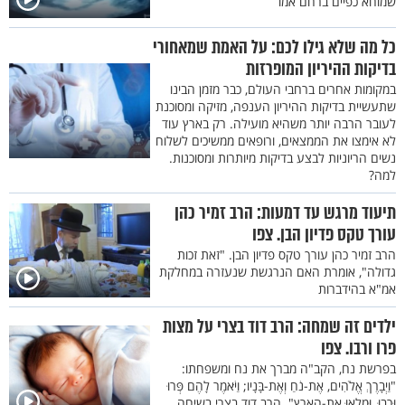
שמוחא כפיים ברחם אמו
כל מה שלא גילו לכם: על האמת שמאחורי
בדיקות ההיריון המופרזות
במקומות אחרים ברחבי העולם, כבר מזמן הבינו
שתעשיית בדיקות ההיריון הענפה, מזיקה ומסוכנת
לעובר הרבה יותר משהיא מועילה. רק בארץ עוד
לא אימצו את הממצאים, ורופאים ממשיכים לשלוח
נשים הריוניות לבצע בדיקות מיותרות ומסוכנות.
למה?
תיעוד מרגש עד דמעות: הרב זמיר כהן
עורך טקס פדיון הבן. צפו
הרב זמיר כהן עורך טקס פדיון הבן. "זאת זכות
גדולה", אומרת האם הנרגשת שנעזרה במחלקת
אמ"א בהידברות
ילדים זה שמחה: הרב דוד בצרי על מצות
פרו ורבו. צפו
בפרשת נח, הקב"ה מברך את נח ומשפחתו:
"וַיְבָרֶךְ אֱלֹהִים, אֶת-נֹחַ וְאֶת-בָּנָיו; וַיֹּאמֶר לָהֶם פְּרוּ
וּרְבוּ, וּמִלְאוּ אֶת-הָאָרֶץ". הרב דוד בצרי בשיחה