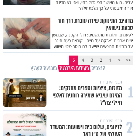
עליה. היא האושר הכי גדול בחיי, ואני לא מבינה
איך התלבטתי על כך מלכתחילה"
מדהים: התינוקת שידה עוברת דרך חור
טבעת נישואין
לפעמים, חלומות מתגשמים: מולי הקטנה, שבמשך
ימים ארוכים נאבקה על חייה - קוראת כעת תיגר
על תחזיות הרופאים שייעדו לה חוסר סיכוי משווע
5
4
3
2
1
<
<<
הנצפים
פעילות הידברות
תוכניות הערוץ
תכני הידברות
1
מזוזות, ציציות וספרים מחזקים:
המיזם שיביא שמירה רוחנית לאלפי
חיילי צה"ל
2
תכני הידברות
לזיווגים, שלום בית וישועות: המשדר
העולמי של ט"ו באב