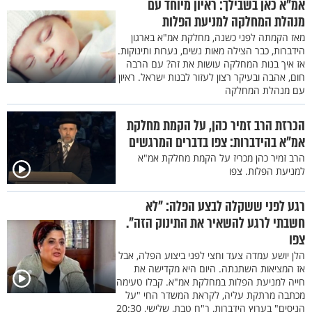
אמ"א כאן בשבילך: ראיון מיוחד עם
מנהלת המחלקה למניעת הפלות
מאז הקמתה לפני כשנה, מחלקת אמ"א בארגון
הידברות, כבר הצילה מאות נשים, נערות ותינוקות.
אז איך בנות המחלקה עושות את זה? עם הרבה
חום, אהבה ובעיקר רצון לעזור לבנות ישראל. ראיון
עם מנהלת המחלקה
הכרזת הרב זמיר כהן, על הקמת מחלקת
אמ"א בהידברות: צפו בדברים המרגשים
הרב זמיר כהן מכריז על הקמת מחלקת אמ"א
למניעת הפלות. צפו
רגע לפני ששקלה לבצע הפלה: "לא
חשבתי לרגע להשאיר את התינוק הזה".
צפו
הלן יושע עמדה צעד וחצי לפני ביצוע הפלה, אבל
אז המציאות השתנתה. היום היא מקדישה את
חייה למניעת הפלות במחלקת אמ"א. קבלו טעימה
מכתבה מרתקת עליה, לקראת המשדר החי "על
הניסים" בערוץ הידברות, ר"ח טבת, שלישי, 20:30