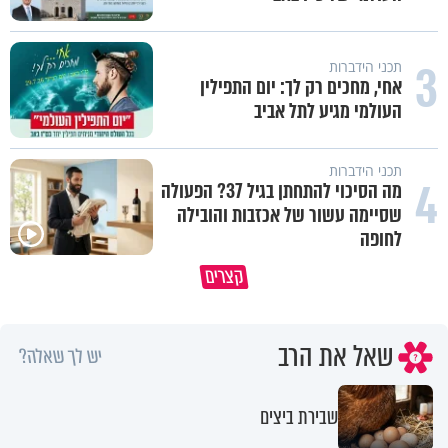
3
תכני הידברות
אחי, מחכים רק לך: יום התפילין
העולמי מגיע לתל אביב
תכני הידברות
4
מה הסיכוי להתחתן בגיל 37? הפעולה
שסיימה עשור של אכזבות והובילה
לחופה
קצרים
ברכה או קללה? הכל בידים שלנו
איך לשלוט בסיטואציה בצורה נכו
שאל את הרב
יש לך שאלה?
שבירת ביצים