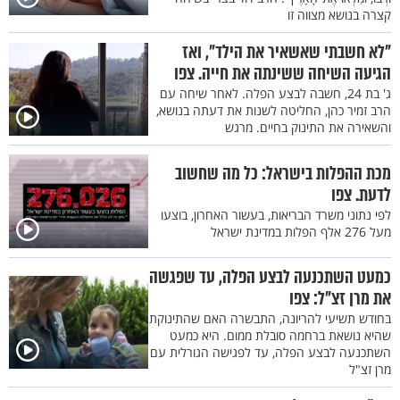
קצרה בנושא מצווה זו
"לא חשבתי שאשאיר את הילד", ואז
הגיעה השיחה ששינתה את חייה. צפו
ג' בת 24, חשבה לבצע הפלה. לאחר שיחה עם
הרב זמיר כהן, החליטה לשנות את דעתה בנושא,
והשאירה את התינוק בחיים. מרגש
מכת ההפלות בישראל: כל מה שחשוב
לדעת. צפו
לפי נתוני משרד הבריאות, בעשור האחרון, בוצעו
מעל 276 אלף הפלות במדינת ישראל
כמעט השתכנעה לבצע הפלה, עד שפגשה
את מרן זצ"ל: צפו
בחודש תשיעי להריונה, התבשרה האם שהתינוקת
שהיא נושאת ברחמה סובלת ממום. היא כמעט
השתכנעה לבצע הפלה, עד לפגישה הגורלית עם
מרן זצ"ל