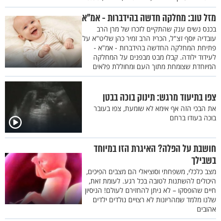
מזל טוב: מחלקה חדשה בהידברות - אמ"א
בכנס נשים ענק שהתקיים לזכרו של מרן הרב
עובדיה יוסף זצ"ל, הכריז הרב זמיר כהן שליט"א על
פתיחת המחלקה החדשה בהידברות - אמ"א -
לעידוד ילודה. קבלו מבט מבפנים על המחלקה
המיוחדת שצומחת מתוך העם ומחוללת פלאים
צפו בתיעוד מרגש: תינוק בוכה בבטן
את הבכי הזה אף אימא לא שומעת, צפו בעובר
בוכה בעודו ברחם
חושבת על הפלה? האיגרת הזו במיוחד
בשבילך
מצב כלכלי, משפחתי וסוציאלי הם מצבים הפיכים,
היכולים להשתנות לטובה בכל רגע. לעומת זאת,
חיים שהופסקו – לא ניתן להחזירם לעולם! הניסיון
שלנו מלמד שמהריונות לא רצויים נולדים ילדים
אהובים