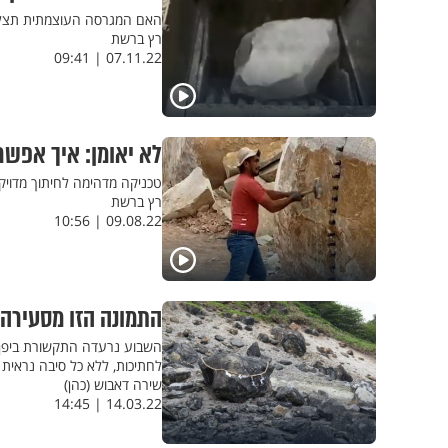
האם המגרסה העוצמתית תצלי
רץ ברשת
07.11.22 | 09:41
לא יאומן: איך אפש
טכניקה מדהימה לחיתוך מדויק
רץ ברשת
09.08.22 | 10:56
התמונה הזו מסעירה 
השבוע נרעדה התקשורת ביפן לא
לחתיכות, ללא כל סיבה נראית 
שירה דאבוש (כהן)
14.03.22 | 14:45