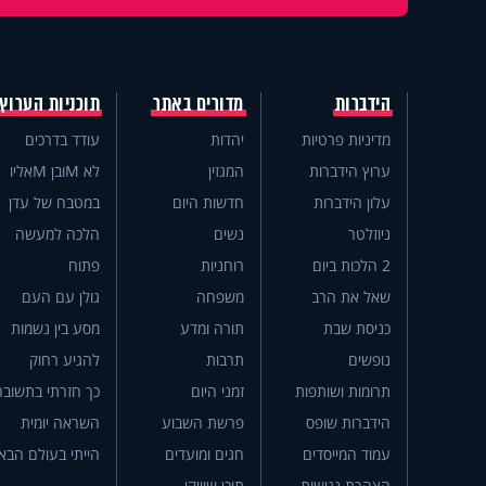
הידברות
מדורים באתר
תוכניות הערוץ
מדיניות פרטיות
יהדות
עודד בדרכים
ערוץ הידברות
המגזין
לא Mובן Mאליו
עלון הידברות
חדשות היום
במטבח של עדן
ניוזלטר
נשים
הלכה למעשה
2 הלכות ביום
רוחניות
פתוח
שאל את הרב
משפחה
גולן עם העם
כניסת שבת
תורה ומדע
מסע בין נשמות
נופשים
תרבות
להגיע רחוק
תרומות ושותפות
זמני היום
כך חזרתי בתשובה
הידברות שופס
פרשת השבוע
השראה יומית
עמוד המייסדים
חגים ומועדים
הייתי בעולם הבא
הצהרת נגישות
תוכן שיווקי