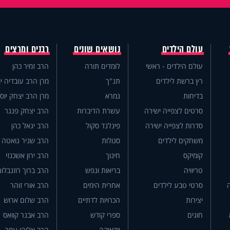
עולם הילדים
נושאים שונים
רבנים ומרצים
עולם הילדים - ראשי
לומדים תורה
הרב זמיר כהן
רץ ברשת לילדים
תנ"ך
מרן הרב עובדיה יו
בדיחות
גמרא
מרן הרב יצחק יוס
סרטים לצפייה ישירה
עשרת הדיברות
הרב יצחק פנגר
סדרות לצפייה ישירה
פינלנד סקול
הרב יגאל כהן
משחקים לילדים
סגולות
הרב שניר גואטה
קומיקס
חינוך
הרב ירון אשכנזי
טריוויה
בריאות ונפש
הרב ברוך רוזנבלום
סרטי טבע לילדים
אחרית הימים
הרב אורי זוהר
יצירות
הכרויות לדתיים
הרב שלום ארוש
חוגים
ספרי קודש
הרב אבנר קוואס
יודאיקה
הרב אליהו עמר