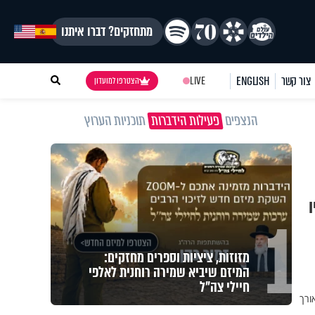
מתחזקים? דברו איתנו
צור קשר
ENGLISH
LIVE
הצטרפו למועדון
הנצפים
פעילות הידברות
תוכניות הערוץ
ו
1
מזוזות, ציציות וספרים מחזקים:
המיזם שיביא שמירה רוחנית לאלפי
חיילי צה"ל
ורך