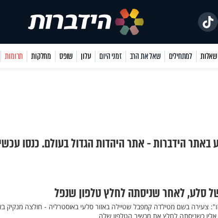
למתחילים
שאל את הרב
זמני היום
עלון
שופס
מחלקות
תרומות
ע באתר הידברות - אתר היהדות הגדול בעולם. כנסו עכשי
של סלע, לאחר שניסתה לחלץ טלפון שנפל
זו": צעירה בשם מטילדה קמפבל שטיילה באזור סלעי באוסטרליה - חולצה מנקיק בא
ליו כשניסתה לחלץ את מכשיר הטלפון שלה