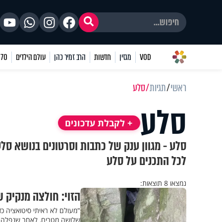
VOD
מגזין
חדשות
הרב זמיר כהן
עולם הילדים
70 שאלות
ראשי
תגיות
סלע
סלע
+ לקבלת עדכונים
סלע - מגוון ענק של כתבות וסרטונים בנושא סל
לכל התכנים על סלע
נמצאו 8 תוצאות:
הזוי: חולצה מנקיק 
"מעולם לא ראיתי סיטואציה כ
שלושה מטרים, לאחר שנפלה א