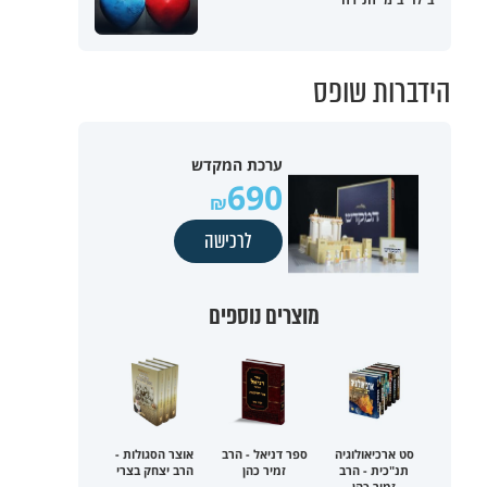
הידברות שופס
ערכת המקדש
690
לרכישה
מוצרים נוספים
סט ארכיאולוגיה
ספר דניאל - הרב
אוצר הסגולות -
תנ"כית - הרב
זמיר כהן
הרב יצחק בצרי
זמיר כהן