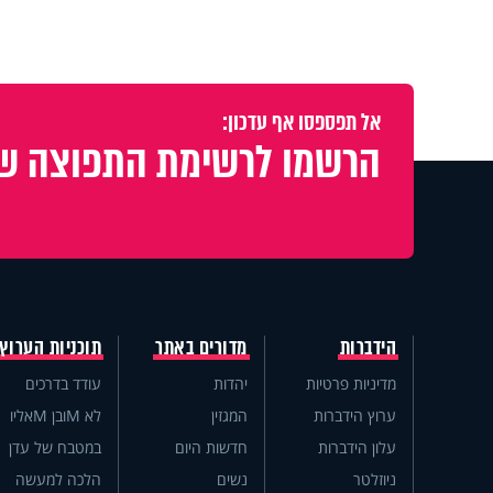
אל תפספסו אף עדכון:
הרשמו לרשימת התפוצה של
הידברות
מדורים באתר
תוכניות הערוץ
מדיניות פרטיות
יהדות
עודד בדרכים
ערוץ הידברות
המגזין
לא Mובן Mאליו
עלון הידברות
חדשות היום
במטבח של עדן
ניוזלטר
נשים
הלכה למעשה