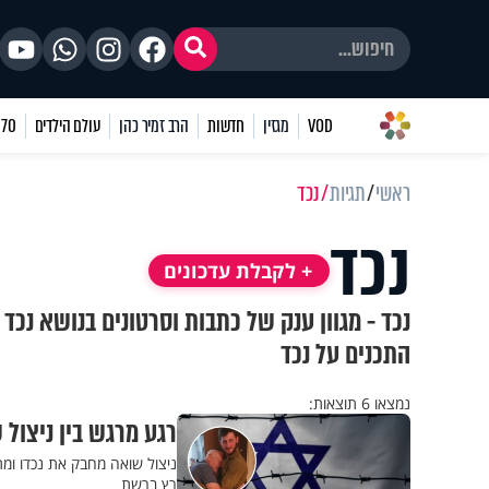
VOD
מגזין
חדשות
הרב זמיר כהן
עולם הילדים
70 שאלות
ראשי
תגיות
נכד
נכד
+ לקבלת עדכונים
נכד - מגוון ענק של כתבות וסרטונים בנושא נכד
התכנים על נכד
נמצאו 6 תוצאות:
רגע מרגש בין ניצול 
ניצול שואה מחבק את נכדו ומת
רץ ברשת