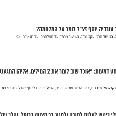
 עובדיה יוסף זצ"ל לומר על המלחמה?
ל, בנו של הרב יעקב זצ"ל, בשיעור מרתק על המלחמה ועל הגאולה. צפו
מרים פרץ בפוסט סוחט דמעות: "אוכל שוב לומר את 2 המילים, אליהן 
רא על שם דודו, בנה הבכור אוריאל הי"ד, שנפל בקרב בלבנון: "אוכל לחזור ולומר
י ביקש לעלות לתורה ולחגוג בר מצווה בכותל, והלב שלי