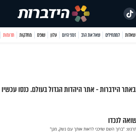
למתחילים
שאל את הרב
זמני היום
עלון
שופס
מחלקות
תרומות
 באתר הידברות - אתר היהדות הגדול בעולם. כנסו עכשיו 
שואה לנכדו
רגש: "ברוך השם שזיכני לראות אותך עם נשק, מגן"