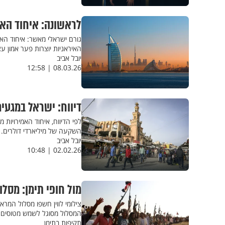
לראשונה: איחוד האמ
גורם ישראלי מאשר: איחוד האמ
האיראניות יוצרות פער אמון ע
יובל אביב
08.03.26 | 12:58
דיווח: ישראל במגעי
לפי הדיווח, איחוד האמירויות
השקעה של מיליארדי דולרים. 
יובל אביב
02.02.26 | 10:48
מול חופי תימן: מסל
צילומי לווין חשפו מסלול המ
המסלול מסוגל לשמש מטוסים כב
תקיפות בתימן