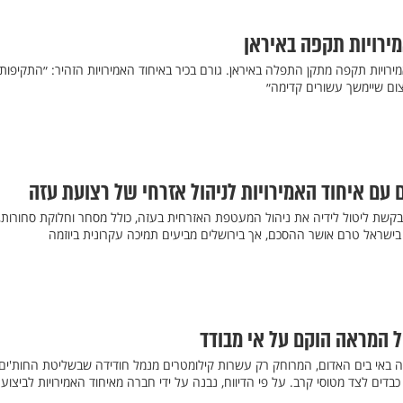
ירויות תקפה באיראן
ירויות תקפה מתקן התפלה באיראן. גורם בכיר באיחוד האמירויות הזהיר: ״התקיפות
צום שיימשך עשורים קדימה״
ם עם איחוד האמירויות לניהול אזרחי של רצועת עזה
 מבקשת ליטול לידיה את ניהול המעטפת האזרחית בעזה, כולל מסחר וחלוקת סחורות,
בישראל טרם אושר ההסכם, אך בירושלים מביעים תמיכה עקרונית ביוזמה
ול המראה הוקם על אי מבודד
ראה באי בים האדום, המרוחק רק עשרות קילומטרים מנמל חודידה שבשליטת החות'ים
דים לצד מטוסי קרב. על פי הדיווח, נבנה על ידי חברה מאיחוד האמירויות לביצוע