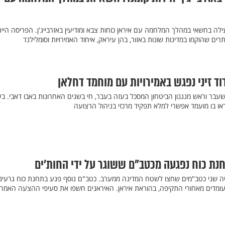
CN, ישראל הפעילה בחשאי במהלך המלחמה עם איראן כוחות צבא ומודיעין באזרבייג'ן. הפריסה היי
 שהוקמו במדינות שונות באזור, בהן עיראק, איחוד האמירויות וסומלילנד
וד זיני נפגש באמירויות עם מוחמד דחלאן
שעבר וראש מנגנון הביטחון המסכל בעזה בעבר, חי בשנים האחרונות באבו דאבי. ב
ראו בו מועמד אפשרי למלא תפקיד מרכזי בניהול הרצועה
חנת כוח נפגעה מכטב"ם ששוגר על ידי החות'ים
יירטה שני כטב"מים שחצו לשטח המדינה ממערב. כטב"ם נוסף פגע בתחנת כוח גרעינ
עומדים מאחורי התקיפה, בהוראת איראן. האיראנים חשפו את סעיפי ההצעה האמרי