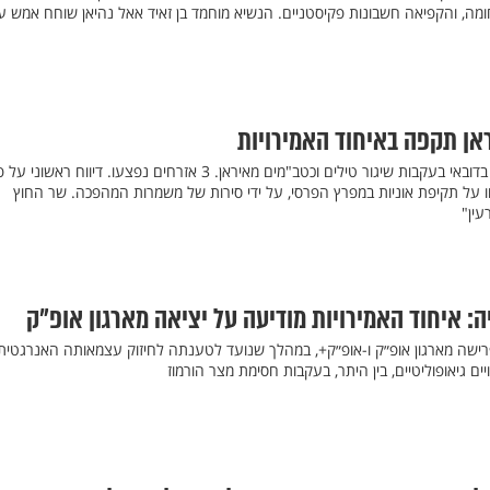
מה, והקפיאה חשבונות פקיסטניים. הנשיא מוחמד בן זאיד אאל נהיאן שוחח אמש ע
אן תקפה באיחוד האמירויות
אזעקות הופעלו מספר פעמים בדובאי בעקבות שיגור טילים וכטב"מים מאיראן. 3 אזרחים נפצעו. דיווח 
חו על תקיפת אוניות במפרץ הפרסי, על ידי סירות של משמרות המהפכה. שר החוץ
עין"
: איחוד האמירויות מודיעה על יציאה מארגון אופ״ק
פרישה מארגון אופ״ק ו-אופ״ק+, במהלך שנועד לטענתה לחיזוק עצמאותה האנרגטית
 גיאופוליטיים, בין היתר, בעקבות חסימת מצר הורמוז