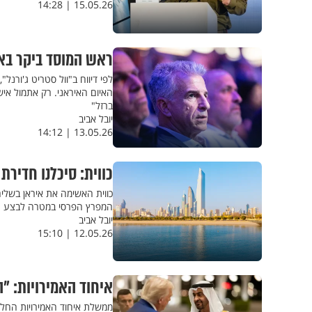
15.05.26 | 14:28
ראש המוסד ביקר בא
לפי דיווח ב"וול סטריט ג'ורנל
האיום האיראני. רק אתמול איש
ברזל"
יובל אביב
13.05.26 | 14:12
כווית: סיכלנו חדיר
כווית האשימה את איראן בשלי
המפרץ הפרסי במטרה לבצע "פ
יובל אביב
12.05.26 | 15:10
איחוד האמירויות: "
ממשלת איחוד האמירויות החלי