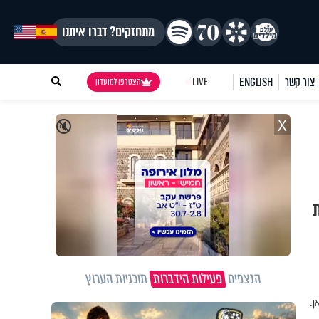
מתחזקים? דברו איתנו
צור קשר
ENGLISH
LIVE
הצטרפו למועדון
X
🔇
ת
הנצפים
פעילות הידברות
תוכניות הערוץ
ן.