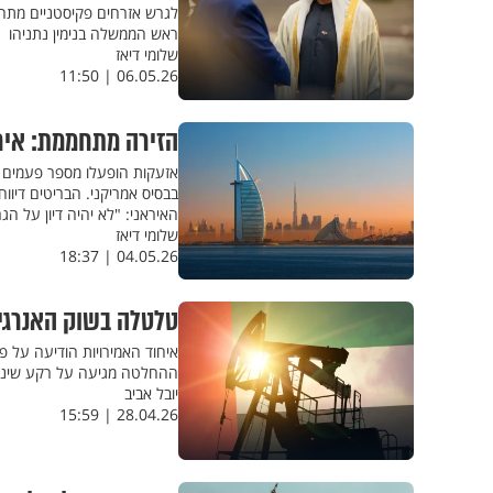
לגרש אזרחים פקיסטניים מתחו
ראש הממשלה בנימין נתניהו
שלומי דיאז
06.05.26 | 11:50
הזירה מתחממת: איר
בבסיס אמריקני. הבריטים דיוו
האיראני: "לא יהיה דיון על הגר
שלומי דיאז
04.05.26 | 18:37
טלטלה בשוק האנרגיה
איחוד האמירויות הודיעה על 
ההחלטה מגיעה על רקע שינויים
יובל אביב
28.04.26 | 15:59