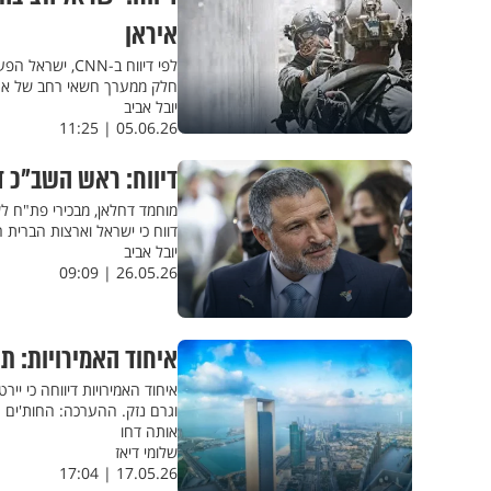
איראן
לפי דיווח ב-N
חלק ממערך חשאי רחב של אתרים
יובל אביב
05.06.26 | 11:25
דיווח: ראש השב"כ ד
מוחמד דחלאן, מבכירי פת"ח ל
דווח כי ישראל וארצות הברית 
יובל אביב
26.05.26 | 09:09
איחוד האמירויות: ת
איחוד האמירויות דיווחה כי 
וגרם נזק. ההערכה: החות'ים 
אותה דחו
שלומי דיאז
17.05.26 | 17:04