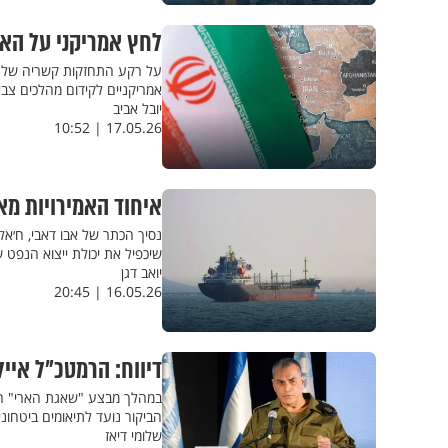
לחץ אמריקני על האמי
על רקע התחזקות קשריה של אי
אמריקניים לקידום מהלכים צב
יובל אביב
17.05.26 | 10:52
איחוד האמירויות מא
שיכפיל את יכולת ייצוא הנפט ש
יואב דגן
16.05.26 | 20:45
דיווח: הרמטכ"ל איי
במהלך מבצע "שאגת הארי" הרמט
הביקור נועד לתיאומים ביטחונ
שלומי דיאז