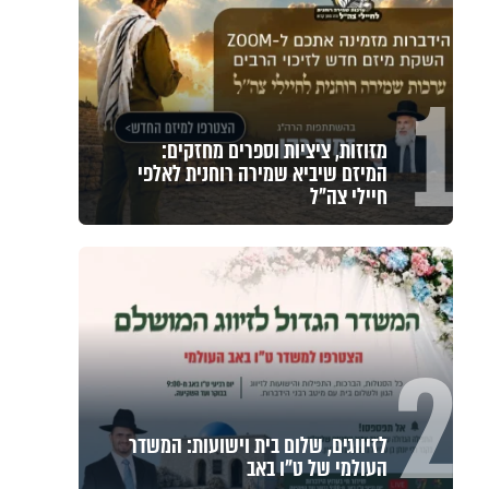
1
מזוזות, ציציות וספרים מחזקים:
המיזם שיביא שמירה רוחנית לאלפי
חיילי צה"ל
2
לזיווגים, שלום בית וישועות: המשדר
העולמי של ט"ו באב