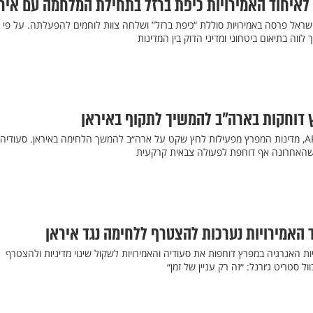
לאיחוד האמירויות כיפת ברזל בתחילת המלחמה עם איר
ראל פרסה באמירויות סוללת “כיפת ברזל” ושלחה צוות לוחמים להפעלתה. על פי
ווה בתיאום ביטחוני ומדיני הדוק בין המדינות
ץ דוחקות בארה"ב להמשיך לתקוף באיראן
על פי דיווח בסוכנות הידיעות AP, מדינות המפרץ מפעילות לחץ שקט על ארה״ב להמשך הלחימה באיראן. סעודיה
, כשהאחרונה אף דוחפת לפעולה צבאית קרקעית
ד האמירויות נערכות להצטרף ללחימה נגד איראן
 האנרגיה במפרץ דוחפות את סעודיה והאמירויות לשקול שינוי מדיניות ולהצטרף
ול סטריט ג׳ורנל: ״זה רק עניין של זמן״