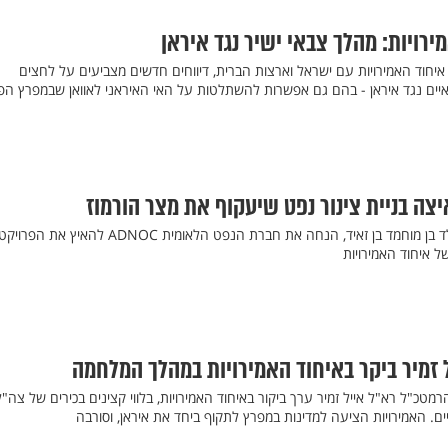
רויות: מהלך צבאי ישיר נגד איראן
חוד האמירויות עם ישראל וארצות הברית, דיווחים חדשים מצביעים על לחצים
איים נגד איראן - בהם גם אפשרות להשתלטות על האי האיראני לאוואן שבמפרץ הפ
יצה בניית צינור נפט שיעקוף את מצר הורמוז
נסיך הכתר של אבו דאבי, ח׳אלד בן מוחמד בן זאיד, הנחה את חברת הנפט הלאומית ADNOC להאיץ את הפרויק
ל איחוד האמירויות
ל זמיר ביקר באיחוד האמירויות במהלך המלחמה
כ"ל רא"ל אייל זמיר ערך ביקור באיחוד האמירויות, בלווי קצינים בכירים של צה"ל
יים. האמירויות הציעה למדינות במפרץ לתקוף ביחד את איראן, וסורבה