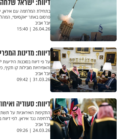
דיווח: ישראל שלחה 
בתחילת המלחמה עם איראן, יש
פרסום באתר ״אקסיוס״, המהלך ל
יובל אביב
26.04.26 | 15:40
דיווח: מדינות המפר
והאמירויות מובילות קו תקיף
יובל אביב
31.03.26 | 09:42
דיווח: סעודיה ואיחו
התקיפות האיראניות על תשתיות
ללחימה נגד איראן. לפי דיווח בו
יובל אביב
24.03.26 | 09:26