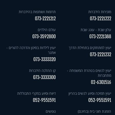
מזכירות הידברות
תרומות ושותפות בהידברות
073-2221212
073-2221222
עלון שבת - עונג שבת
עולם הילדים
073-3592800
073-2221388
יעוץ למתחזקים בתחילת הדרך
יעוץ לילדות בסיכון והדרכה להורים -
אתגר
073-2221232
073-3333320
יעוץ לנשים בטהרת המשפחה -
קו ההלכה הידברות
מתחברות
073-3333300
02-6301516
יעוץ תמיכה וסיוע לנשים בהריון
דיווח וסיוע במקרי התבוללות
052-9551591
052-9551591
הזמנת חוגי בית (בחינם)
נופשים