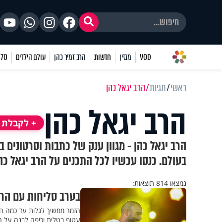
VOD
מגזין
חדשות
הרב זמיר כהן
עולם הילדים
70 שאלות
ראשי
תגיות
הרב יגאל כהן
הרב יגאל כהן
+ לקבלת ע
הרב יגאל כהן - מגוון ענק של כתבות וסרטונים 
בעולם. כנסו עכשיו לכל התכנים על הרב יגאל כה
נמצאו 814 תוצאות:
בערב סליחות עם הרב
הזמר ממשיך לגלות עד כמה ח
עטוף בטלית וכיפה לבנה על ר