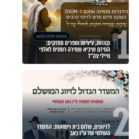
1
מזוזות, ציציות וספרים מחזקים:
המיזם שיביא שמירה רוחנית לאלפי
חיילי צה"ל
2
לזיווגים, שלום בית וישועות: המשדר
העולמי של ט"ו באב