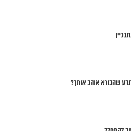
תבכיין
 תדע שהבורא אוהב אותך?
יך להתפלל