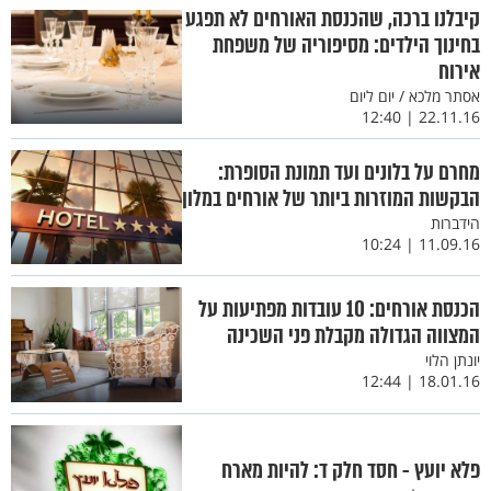
קיבלנו ברכה, שהכנסת האורחים לא תפגע
בחינוך הילדים: מסיפוריה של משפחת
אירוח
אסתר מלכא / יום ליום
22.11.16 | 12:40
מחרם על בלונים ועד תמונת הסופרת:
הבקשות המוזרות ביותר של אורחים במלון
הידברות
11.09.16 | 10:24
הכנסת אורחים: 10 עובדות מפתיעות על
המצווה הגדולה מקבלת פני השכינה
יונתן הלוי
18.01.16 | 12:44
פלא יועץ - חסד חלק ד: להיות מארח