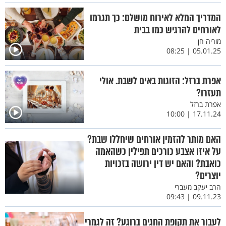
המדריך המלא לאירוח מושלם: כך תגרמו
לאורחים להרגיש כמו בבית
מוריה חן
05.01.25 | 08:25
אפרת ברזל: הזוגות באים לשבת. אולי
תעזרו?
אפרת ברזל
17.11.24 | 10:00
האם מותר להזמין אורחים שיחללו שבת?
על איזו אצבע כורכים תפילין כשהאמה
כואבת? והאם יש דין ירושה בזכויות
יוצרים?
הרב יעקב מעברי
09.11.23 | 09:43
לעבור את תקופת החגים ברוגע? זה לגמרי