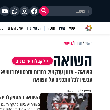
VOD
מגזין
חדשות
הרב זמיר כהן
עולם הילדים
70 שאלות
ראשי
תגיות
השואה
השואה
+ לקבלת עדכונים
השואה - מגוון ענק של כתבות וסרטונים בנושא 
עכשיו לכל התכנים על השואה
נמצאו 767 תוצאות:
השואה באספקלריה 
בשואה יש ביטוי לתוקף הזעם 
אחת מרבוא רבבות מההתרחשו