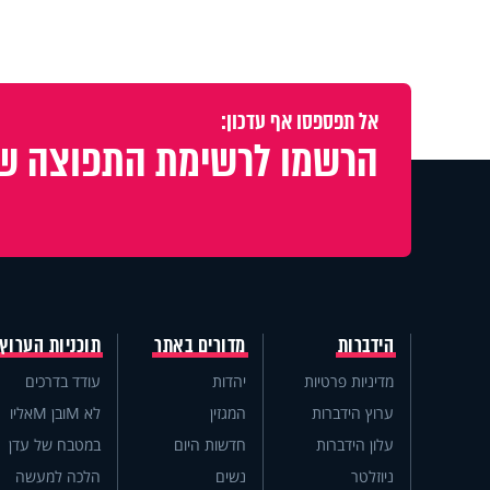
אל תפספסו אף עדכון:
הרשמו לרשימת התפוצה של
הידברות
מדורים באתר
תוכניות הערוץ
מדיניות פרטיות
יהדות
עודד בדרכים
ערוץ הידברות
המגזין
לא Mובן Mאליו
עלון הידברות
חדשות היום
במטבח של עדן
ניוזלטר
נשים
הלכה למעשה