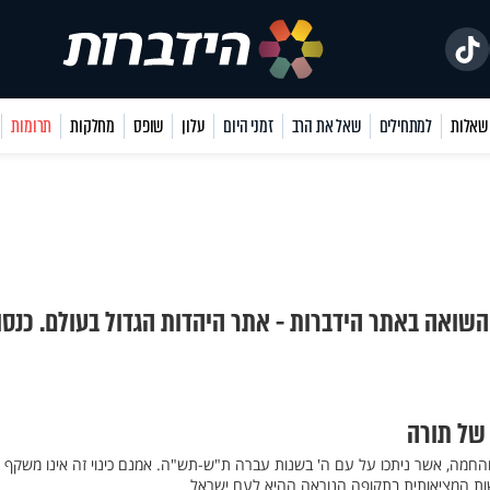
למתחילים
שאל את הרב
זמני היום
עלון
שופס
מחלקות
תרומות
השואה באתר הידברות - אתר היהדות הגדול בעולם. כנסו
של תורה
והחמה, אשר ניתכו על עם ה' בשנות עברה ת"ש-תש"ה. אמנם כינוי זה אינו משקף א
ת המציאותית בתקופה הנוראה ההיא לעם ישראל