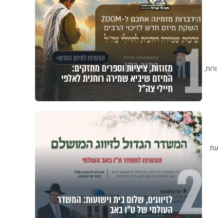
1
מזוזות, ציציות וספרים מחזקים:
רוח.
המיזם שיביא שמירה רוחנית לאלפי
חיילי צה"ל
עת
2
לזיווגים, שלום בית וישועות: המשדר
העולמי של ט"ו באב