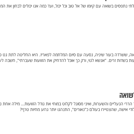
י נתפסים בשואה עם קיומו של אל טוב וכל יכול, ועד כמה אנו יכולים לבחון את המ
ה, ששרדה בעור שיניה, נסעה עם סיום המלחמה לפאריז. היא החליטה לתת גט פיט
ות בשדות זרים. "אנשא לגוי, ורק כך אוכל להדחיק את הזוועות שעברתי", חשבה ל
לשואה
הררי הנעליים והשערות, ואיני מסוגל לקלוט במוחי את גודל הזוועות... מילה אחת נ
ילודי אישה, שהצטיירו בעולם כ"נאורים", התנהגו יותר גרוע מחיות טרף?