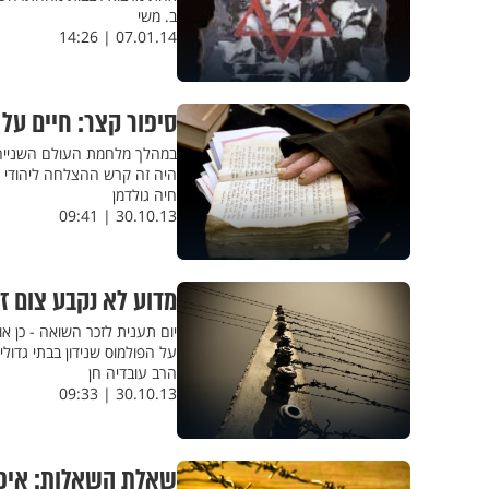
ב. משי
07.01.14 | 14:26
סיפור קצר: חיים על נ
במהלך מלחמת העולם השנייה ה
היה זה קרש ההצלחה ליהודי שכ
חיה גולדמן
30.10.13 | 09:41
מדוע לא נקבע צום ז
יום תענית לזכר השואה - כן 
על הפולמוס שנידון בבתי גדו
הרב עובדיה חן
30.10.13 | 09:33
שאלת השאלות: איפה