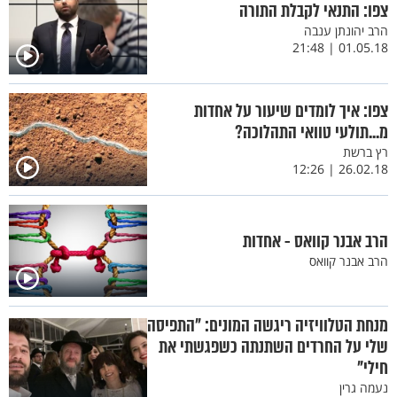
צפו: התנאי לקבלת התורה
הרב יהונתן ענבה
01.05.18 | 21:48
צפו: איך לומדים שיעור על אחדות
מ...תולעי טוואי התהלוכה?
רץ ברשת
26.02.18 | 12:26
הרב אבנר קוואס - אחדות
הרב אבנר קוואס
מנחת הטלוויזיה ריגשה המונים: "התפיסה
שלי על החרדים השתנתה כשפגשתי את
חילי"
נעמה גרין