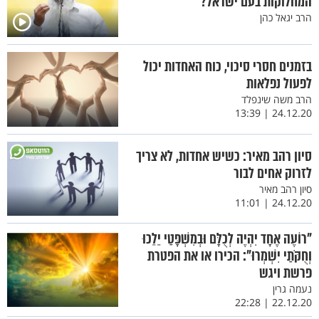
המחלוקות בעם ישראל?
הרב יגאל כהן
בזמנים חסרי סיכוי, כוח האחדות יכול
לפעול נפלאות
הרב משה שינפלד
24.12.20 | 13:39
סיון רהב מאיר: כשיש אחדות, לא צריך
לזרוק אחים לבור
סיון רהב מאיר
24.12.20 | 11:01
"רוֹעֶה אֶחָד יִהְיֶה לְכֻלָּם וּבְמִשְׁפָּטַי יֵלֵכוּ
וְחֻקֹּתַי יִשְׁמְרוּ": הכירו או את הפטרת
פרשת ויגש
נעמה גרין
22.12.20 | 22:28