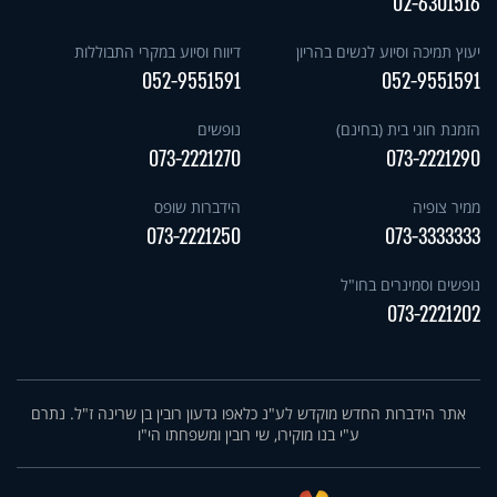
02-6301516
יעוץ תמיכה וסיוע לנשים בהריון
דיווח וסיוע במקרי התבוללות
052-9551591
052-9551591
הזמנת חוגי בית (בחינם)
נופשים
073-2221270
073-2221290
ממיר צופיה
הידברות שופס
073-2221250
073-3333333
נופשים וסמינרים בחו"ל
073-2221202
אתר הידברות החדש מוקדש לע"נ כלאפו גדעון רובין בן שרינה ז"ל. נתרם
ע"י בנו מוקירו, שי רובין ומשפחתו הי"ו