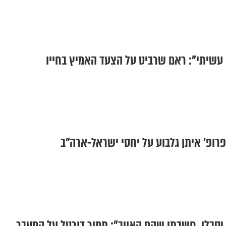
 עשיתי": ראם שרביט על הצעד האמיץ בחייו
פרופ' איתן גלבוע על יחסי ישראל-ארה"ב
סבלו. חשבתי שהם האויב": תמיר דורטל על המעבר