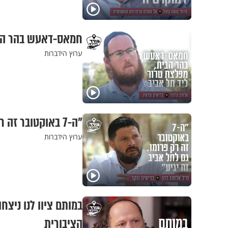
חמאס-דאעש בהר הבית
ערוץ הידברות
"ה-7 באוקטובר זה רק פרומו. גם לתל אביב זה יגיע": ח"כ אלמוג כהן בריאיון נוקב
ערוץ הידברות
במותם ציוו לנו ניצח
הציבורית