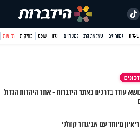
למתחילים
שאל את הרב
זמני היום
עלון
שופס
מחלקות
תרומות
כונים
נושא עודד בדרכים באתר הידברות - אתר היהדות הגדול
איון מיוחד עם אביגדור קהלני