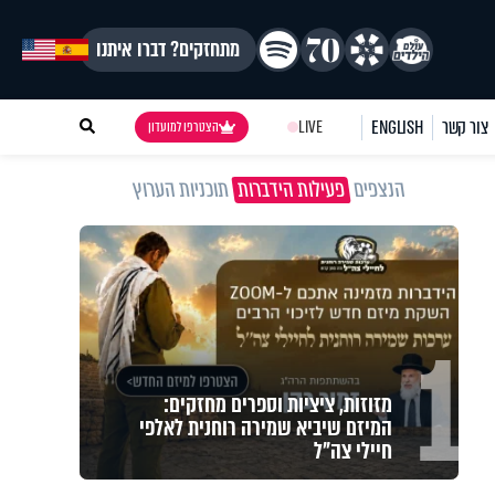
מתחזקים? דברו איתנו
צור קשר
ENGLISH
LIVE
הצטרפו למועדון
הנצפים
פעילות הידברות
תוכניות הערוץ
1
מזוזות, ציציות וספרים מחזקים:
המיזם שיביא שמירה רוחנית לאלפי
חיילי צה"ל