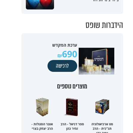
הידברות שופס
ערכת המקדש
690
לרכישה
מוצרים נוספים
סט ארכיאולוגיה
ספר דניאל - הרב
אוצר הסגולות -
תנ"כית - הרב
זמיר כהן
הרב יצחק בצרי
זמיר כהן