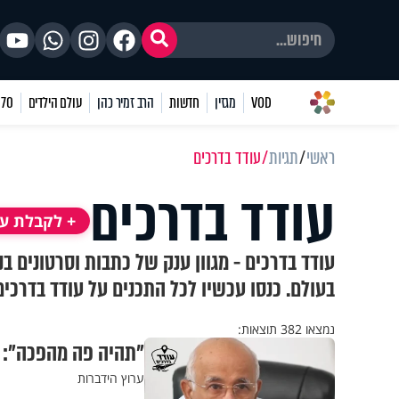
VOD
מגזין
חדשות
הרב זמיר כהן
עולם הילדים
70 שאלות
ראשי
תגיות
עודד בדרכים
עודד בדרכים
+ לקבלת עד
עודד בדרכים - מגוון ענק של כתבות וסרטונים ב
בעולם. כנסו עכשיו לכל התכנים על עודד בדרכים
נמצאו 382 תוצאות:
"תהיה פה מהפכה": רי
ערוץ הידברות