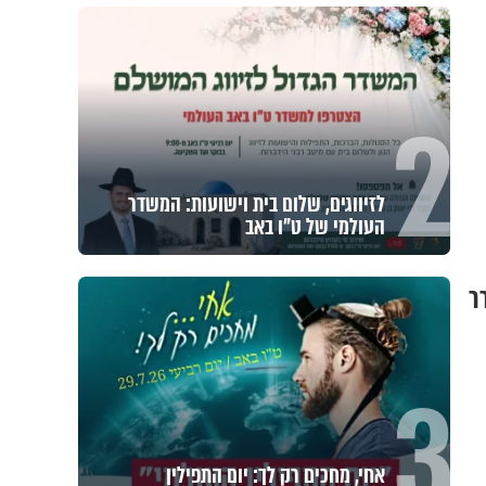
2
לזיווגים, שלום בית וישועות: המשדר
העולמי של ט"ו באב
ר
3
אחי, מחכים רק לך: יום התפילין