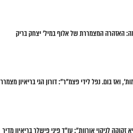
ה: האזהרה המצמררת של אלוף במיל' יצחק בריק
ת', ואז בום. נפל לידי פצמ"ר": דורון הגי בריאיון מצמרר
זקוקה לניקוי אורוות": עו"ד פיני פישלר בריאיון מדיר