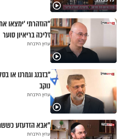
"הוזהרתי 'ימצאו את 
זליכה בריאיון סוער
ערוץ הידברות
"בזבנג וגמרנו או בס
נוקב
ערוץ הידברות
"אבא הזדעזע כששמע
ערוץ הידברות