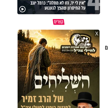
4
"אין לי יד, וזו לא מחלה": כרמל יוגב
פג
על החיסרון שהפך לגעגוע
מכי
תהיו אהרון הכהן - תשכינו
כל קושי שחווית היה ניסיון
במ
שלום ותרדפו שלום
לרומם אותך
וא
קצרים
X
ם