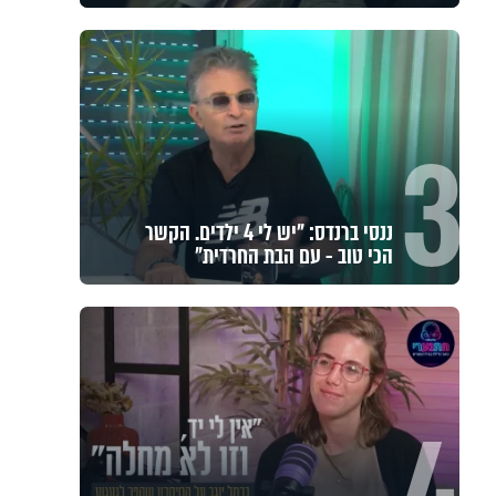
3
ננסי ברנדס: "יש לי 4 ילדים. הקשר
הכי טוב - עם הבת החרדית"