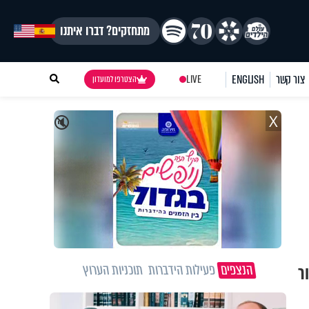
מתחזקים? דברו איתנו
צור קשר
ENGLISH
LIVE
הצטרפו למועדון
X
🔇
הנצפים
פעילות הידברות
תוכניות הערוץ
ר