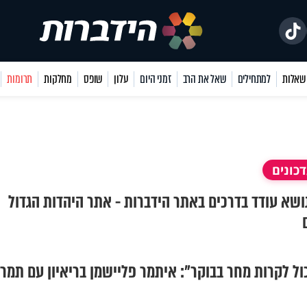
למתחילים
שאל את הרב
זמני היום
עלון
שופס
מחלקות
תרומות
כונים
נושא עודד בדרכים באתר הידברות - אתר היהדות הגדול
ול לקרות מחר בבוקר": איתמר פליישמן בריאיון עם תמרו