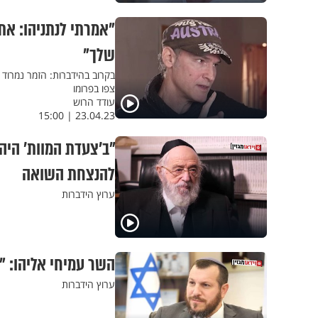
"אמרתי לנתניהו: אתה
שלך"
בקרוב בהידברות: הזמר נמרוד
צפו בפרומו
עודד הרוש
23.04.23 | 15:00
"ב'צעדת המוות' היהו
להנצחת השואה
ערוץ הידברות
השר עמיחי אליהו: "
ערוץ הידברות