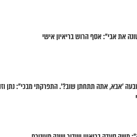
עה ’אבא, אתה תתחתן שוב?’. התפרקתי מבכי": נתן וז
": משה סעדה בריאיון שידיר שינה מעיניכם