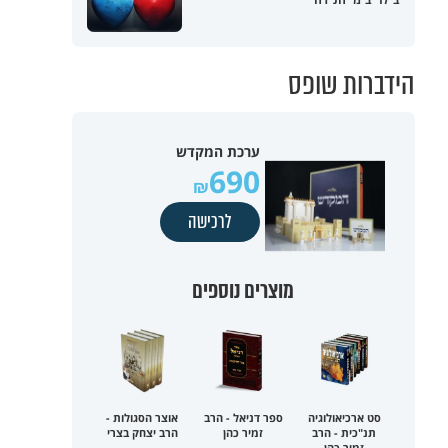
הידברות שופס
ערכת המקדש
690
לרכישה
מוצרים נוספים
סט ארכיאולוגיה
ספר דניאל - הרב
אוצר הסגולות -
תנ"כית - הרב
זמיר כהן
הרב יצחק בצרי
זמיר כהן