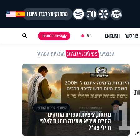
מתחזקים? דברו איתנו
צור קשר
ENGLISH
LIVE
הצטרפו למועדון
הנצפים
פעילות הידברות
תוכניות הערוץ
ות
1
מזוזות, ציציות וספרים מחזקים:
המיזם שיביא שמירה רוחנית לאלפי
חיילי צה"ל
ב,