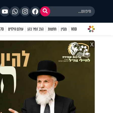
VOD
מגזין
חדשות
הרב זמיר כהן
עולם הילדים
70 שאלות
X