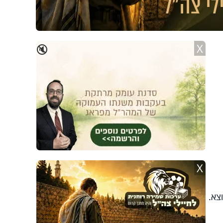
X
🔇
X
צא.