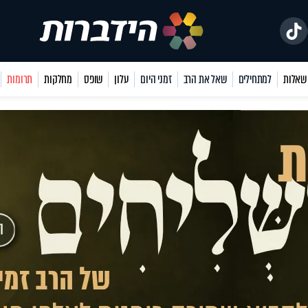
למתחילים
שאל את הרב
זמני היום
עלון
שופס
מחלקות
תרומות