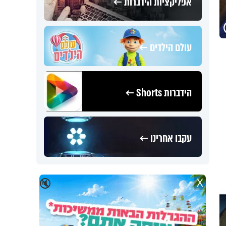
אפליקציות הידברות ←
עולם הילדים ←
הידברות Shorts ←
עקבו אחרינו ←
X
🔇