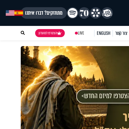
מתחזקים? דברו איתנו
צור קשר
ENGLISH
LIVE
הצטרפו למועדון