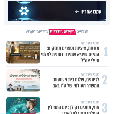
עקבו אחרינו ←
הנצפים
פעילות הידברות
תוכניות הערוץ
תכני הידברות
1
מזוזות, ציציות וספרים מחזקים:
המיזם שיביא שמירה רוחנית לאלפי
חיילי צה"ל
2
תכני הידברות
לזיווגים, שלום בית וישועות:
המשדר העולמי של ט"ו באב
3
תכני הידברות
אחי, מחכים רק לך: יום התפילין
העולמי מגיע לתל אביב