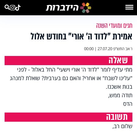
חגים ומועדי השנה
אמירת "לדוד ה’ אורי" בחודש אלול
ו' אב התש"פ
27.07.20 | 00:00
שאלה
מתי עדיף לומר "לדוד ה' אורי וישעי" החל באלול - לפני
"עלינו לשבח" או אחרי? והאם גם בערבית? שואלת למנהג
בנות אשכנז.
תודה ממש,
הדס
תשובה
שלום רב,