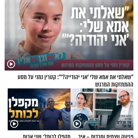
"שאלתי את אמא שלי 'אני יהודייה?'": קטרין נמני על מסע
ההתחזקות המרגש
פגיעה עצמית וחרדות – איך
מקפלן לכותל: שני אבות