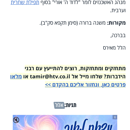
מנהג האשכנזים לומר "לדוד ה' אורי" בסוף
תפילת שחרית
וערבית.
מקורות:
משנה ברורה (סימן תקפא סק"ב).
בברכה,
הלל מאירס
מתחזקים ומתחזקות, רוצים להתייעץ עם רבני
הידברות? שלחו מייל אל tamir@htv.co.il או
מלאו
פרטים כאן, ונחזור אליכם בהקדם >>
תגיות:
אלול
X
🔇