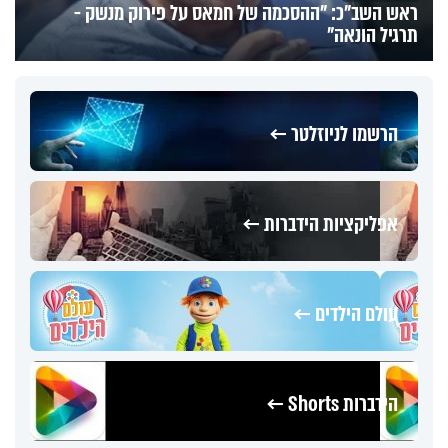
ראש השב"כ: "ההסכמה של חמאס על פירוק מנשק -
תרגיל הונאה"
הרשמו לניוזלטר ←
אפליקציות הידברות ←
עולם הילדים ←
הידברות Shorts ←