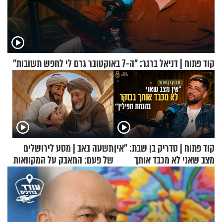
קוד פתוח | דניאל ברגר: "ה-7 באוקטובר גרם לי לחפש תשובות"
קוד פתוח | סדריק בן שבת: "אין
תשעה באב | מסע לירושלים
מצב שאני לא מכבד אותך
של פעם: המאבק על המקוואות
בבוקר בהנחת תפילין"