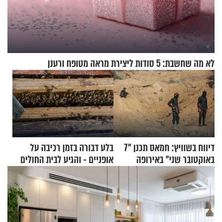
לא מה שחשבת: 5 סודות ליצירת מראה מטופח ורענן
דיווח בשוויץ: חמאס תכנן "7
בלע דבורה בזמן רכיבה על
באוקטובר שני" באירופה
אופניים - והגיע לבית החולים
במצב מסכן חיים