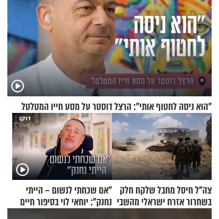
"הוא ניסה לחטוף אותי": הרצל דוסטר על מסע חייו המטלטל
צה"ל חיסל מחבל שלקח חלק
"אם שכחתי לנשום – הייתי
בשחרור אזרח ישראלי מהשבי
נחנק": יוחאי לוי בסיפור חיים
מעורר השראה