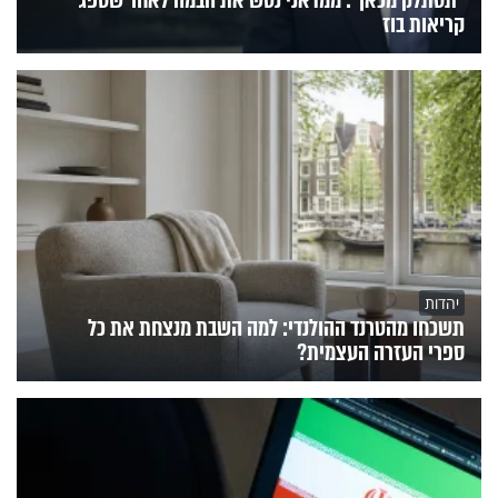
"תסתלק מכאן": ממדאני נטש את הבמה לאחר שספג
קריאות בוז
יהדות
תשכחו מהטרנד ההולנדי: למה השבת מנצחת את כל
ספרי העזרה העצמית?