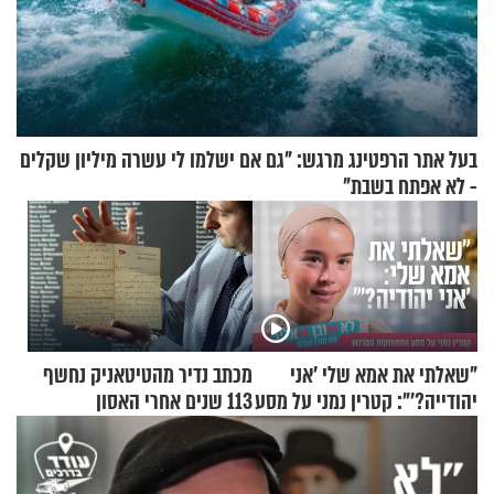
בעל אתר הרפטינג מרגש: "גם אם ישלמו לי עשרה מיליון שקלים
- לא אפתח בשבת"
"שאלתי את אמא שלי 'אני
מכתב נדיר מהטיטאניק נחשף
יהודייה?'": קטרין נמני על מסע
113 שנים אחרי האסון
ההתחזקות המרגש