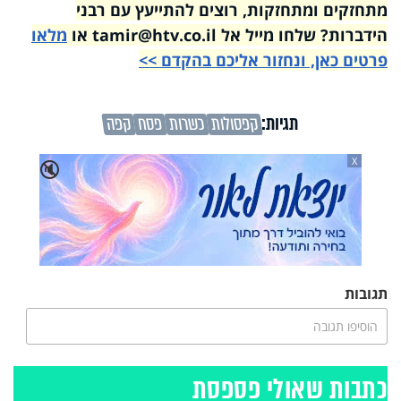
מתחזקים ומתחזקות, רוצים להתייעץ עם רבני
הידברות? שלחו מייל אל tamir@htv.co.il או
מלאו
פרטים כאן, ונחזור אליכם בהקדם >>
תגיות:
קפסולות
כשרות
פסח
קפה
X
🔇
תגובות
הוסיפו תגובה
כתבות שאולי פספסת