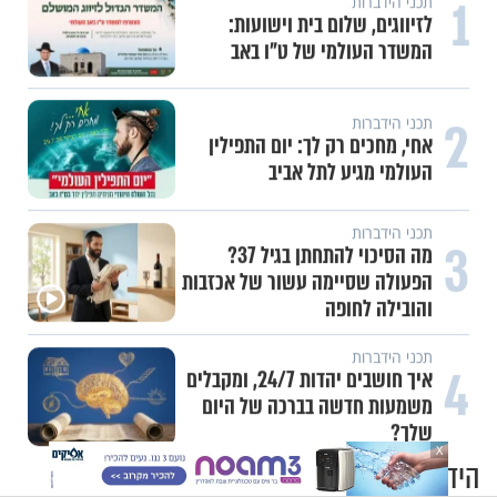
1
תכני הידברות
לזיווגים, שלום בית וישועות:
המשדר העולמי של ט"ו באב
2
תכני הידברות
אחי, מחכים רק לך: יום התפילין
העולמי מגיע לתל אביב
תכני הידברות
3
מה הסיכוי להתחתן בגיל 37?
הפעולה שסיימה עשור של אכזבות
והובילה לחופה
תכני הידברות
4
איך חושבים יהדות 24/7, ומקבלים
משמעות חדשה בברכה של היום
שלך?
X
הידברות שופס