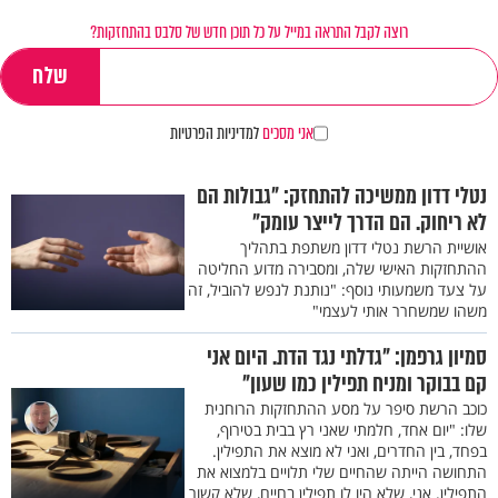
רוצה לקבל התראה במייל על כל תוכן חדש של סלבס בהתחזקות?
אני מסכים
למדיניות הפרטיות
נטלי דדון ממשיכה להתחזק: "גבולות הם
לא ריחוק. הם הדרך לייצר עומק"
אושיית הרשת נטלי דדון משתפת בתהליך
ההתחזקות האישי שלה, ומסבירה מדוע החליטה
על צעד משמעותי נוסף: "נותנת לנפש להוביל, זה
משהו שמשחרר אותי לעצמי"
סמיון גרפמן: "גדלתי נגד הדת. היום אני
קם בבוקר ומניח תפילין כמו שעון"
כוכב הרשת סיפר על מסע ההתחזקות הרוחנית
שלו: "יום אחד, חלמתי שאני רץ בבית בטירוף,
בפחד, בין החדרים, ואני לא מוצא את התפילין.
התחושה הייתה שהחיים שלי תלויים בלמצוא את
התפילין. אני, שלא היו לו תפילין בחיים, שלא קשור