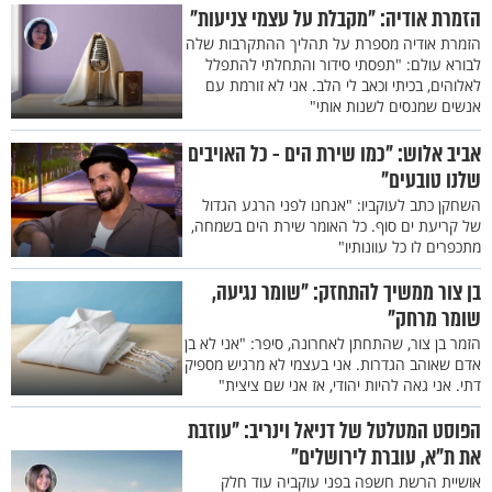
הזמרת אודיה: "מקבלת על עצמי צניעות"
הזמרת אודיה מספרת על תהליך ההתקרבות שלה
לבורא עולם: "תפסתי סידור והתחלתי להתפלל
לאלוהים, בכיתי וכאב לי הלב. אני לא זורמת עם
אנשים שמנסים לשנות אותי"
אביב אלוש: "כמו שירת הים - כל האויבים
שלנו טובעים"
השחקן כתב לעוקביו: "אנחנו לפני הרגע הגדול
של קריעת ים סוף. כל האומר שירת הים בשמחה,
מתכפרים לו כל עוונותיו"
בן צור ממשיך להתחזק: "שומר נגיעה,
שומר מרחק"
הזמר בן צור, שהתחתן לאחרונה, סיפר: "אני לא בן
אדם שאוהב הגדרות. אני בעצמי לא מרגיש מספיק
דתי. אני גאה להיות יהודי, אז אני שם ציצית"
הפוסט המטלטל של דניאל וינריב: "עוזבת
את ת"א, עוברת לירושלים"
אושיית הרשת חשפה בפני עוקביה עוד חלק