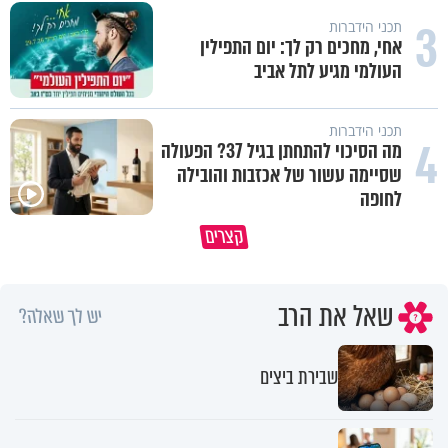
3
תכני הידברות
אחי, מחכים רק לך: יום התפילין
העולמי מגיע לתל אביב
תכני הידברות
4
מה הסיכוי להתחתן בגיל 37? הפעולה
שסיימה עשור של אכזבות והובילה
לחופה
קצרים
יותר נמוך מזה אי אפשר לרדת
מתקנים כשהסדק עדיין קטן
שאל את הרב
יש לך שאלה?
שבירת ביצים