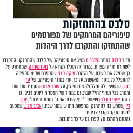
סלבס בהתחזקות
סיפוריהם המרתקים של מפורסמים
שהתחזקו והתקרבו לדרך היהדות
מדור
סלבס
באתר
הידברות
מציג את סיפוריהם של סלבס שהתחזקו והתקרבו
לשמירת תורה ומצוות. במדור זה תוכלו לקרוא על
בועז מעודה,
שמתחרט על
כך שחילל את השבת, על הזמרת
מיקה קרני
שמספרת שהיא מקפידה
להתפלל כל בוקר, ומאושרת על כך. עוד במדור סיפוריהם של
ערן
זהבי,
שממשיך להתפלל ולהניח תפילין, על
עומר אדם
שמתחזק עוד ועוד
ומסרב בכל תוקף לחלל שבת, גם במחיר של הפסד מיליונים רבים. כן
הזמר
איתי תורג'מן
שאומר: "כיף לעבוד את ה' במוסר ומידות",
יובל
דיין
שממשיכה להתחזק ומחפשת חתן שישמור שבת, ו
אביב אלוש
שמפעם
לפעם מבקר בקברי צדיקים.
נהנתם מהתכנים? ספרו לנו על כך בתגובות.