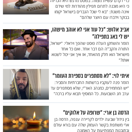
כדי לקדם עשיית מצווה. בפוסט מרגש היא הכריזה
כי היא מוכנה לתרום תפילין מהודרות למי שידם
אינה משגת: "בא לי שכל הגברים בישראל יקומו
בבוקר וידברו עם היוצר שלהם"
אביב אלוש: "כל עוד אני לא אוהב מישהו,
יש לי באג בתפילה"
הזמר והשחקן העלה פוסט שהפך ויראלי: "ישראל,
התורה והקב"ה הם דבר אחד. ואם כל אחד
מישראל הוא חלק מהאחד, אז איך אני יכול לשנוא
אותו?"
איתי לוי: "לא מסתפרים בספירת העומר"
הזמר פנה לעוקביו ברשתות החברתיות והסביר:
"יש המחמירים, כמנהג האר"י, שלא מסתפרים עד
ערב חג השבועות. כל המוסיף תבוא עליו ברכה"
הדסה בן ארי: "שרופה על אלוקים"
בין גידול שבעה ילדים לקריירה ענפה, הדסה בן
ארי משתפת בקשר העמוק שלה עם בורא עולם
ובתובנות המפתיעות על האמונה