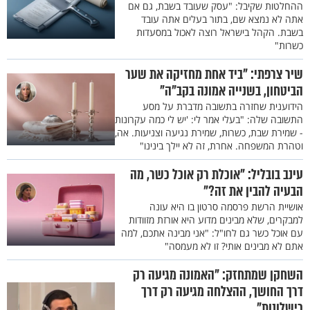
ההחלטות שקיבל: "עסק שעובד בשבת, גם אם
אתה לא נמצא שם, בתור בעלים אתה עובד
בשבת. הקהל בישראל רוצה לאכול במסעדות
כשרות"
שיר צרפתי: "ביד אחת מחזיקה את שער
הביטחון, בשנייה אמונה בקב"ה"
הידוענית שחזרה בתשובה מדברת על מסע
התשובה שלה: "בעלי אמר לי: 'יש לי כמה עקרונות
- שמירת שבת, כשרות, שמירת נגיעה וצניעות. אה,
וטהרת המשפחה. אחרת, זה לא יילך בינינו"
עינב בובליל: "אוכלת רק אוכל כשר, מה
הבעיה להבין את זה?"
אושיית הרשת פרסמה סרטון בו היא עונה
למבקרים, שלא מבינים מדוע היא אורזת מזוודות
עם אוכל כשר גם לחו"ל: "אני מבינה אתכם, למה
אתם לא מבינים אותי? זו לא מעמסה"
השחקן שמתחזק: "האמונה מגיעה רק
דרך החושך, ההצלחה מגיעה רק דרך
כישלונות"