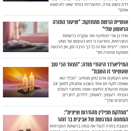
לדת בשום צורה, התעוררתי בפחד שאני לא מוצא
אותם"
אושיית הרשת מתחזקת: "שיעור התורה
הראשון שלי"
שירז בן ארי הפתיעה את עוקביה ברשתות
החברתיות, והודיעה כי היא בעיצומו של מסע
רוחני: "רציתי את זה כל כך הרבה זמן, אין הרגשה
מספקת וטהורה מזו"
המיליארדר היהודי מודה: "הצעד הכי טוב
שעשיתי זו השבת"
איש העסקים אדם נוימן מפתיע: "הכלל הוא
שאתה לוקח יום אחד בשבוע ומתנתק למשך 24
שעות מהעולם החיצוני ואתה מתחבר לעולם
הפנימי. לעצמך, לאשתך, לילדים, לחברים
הקרובים שלך"
"מחלקת תפילין מהודרות וציצית":
המחווה המרגשת של אביבית בר זוהר
הכוכבת בחרה לנצל את כוחה ברשתות החברתיות