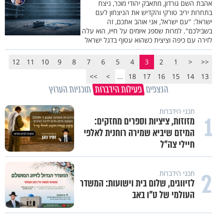
אהבת השם גורדון, מתאבק יהודי מוכר, ניצח
בתחרות יריב טורקי והקדיש את הניצחון לעם
ישראל: "עם ישראל, אני אוהב אתכם, זה
בשבילכם". למרות שספג איומים על חייו, הוא עלה
לזירה עם כיפה וציצית כשהוא עטוף בדגל ישראל
12
11
10
9
8
7
6
5
4
3
2
1
<
<<
>>
>
...
18
17
16
15
14
13
הנצפים
פעילות הידברות
תוכניות הערוץ
תכני הידברות
1
מזוזות, ציציות וספרים מחזקים:
המיזם שיביא שמירה רוחנית לאלפי
חיילי צה"ל
2
תכני הידברות
לזיווגים, שלום בית וישועות: המשדר
העולמי של ט"ו באב