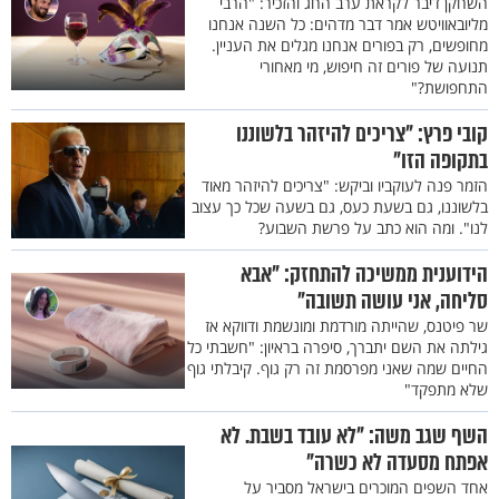
השחקן דיבר לקראת ערב החג והזכיר: "הרבי
מליובאוויטש אמר דבר מדהים: כל השנה אנחנו
מחופשים, רק בפורים אנחנו מגלים את העניין.
תנועה של פורים זה חיפוש, מי מאחורי
התחפושת?"
קובי פרץ: "צריכים להיזהר בלשוננו
בתקופה הזו"
הזמר פנה לעוקביו וביקש: "צריכים להיזהר מאוד
בלשוננו, גם בשעת כעס, גם בשעה שכל כך עצוב
לנו". ומה הוא כתב על פרשת השבוע?
הידוענית ממשיכה להתחזק: "אבא
סליחה, אני עושה תשובה"
שר פיטנס, שהייתה מורדמת ומונשמת ודווקא אז
גילתה את השם יתברך, סיפרה בראיון: "חשבתי כל
החיים שמה שאני מפרסמת זה רק גוף. קיבלתי גוף
שלא מתפקד"
השף שגב משה: "לא עובד בשבת. לא
אפתח מסעדה לא כשרה"
אחד השפים המוכרים בישראל מסביר על