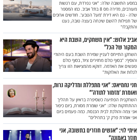
במסע התשובה שלה: "אני נפרדת, עם רגשות
מעורבים, מדירה מס 8 בתל אביב. כמו המספר
שלה - גם היא דירת 'מעל הטבע'. חודשים ארוכים
של תפילות להשם שינחה בעצה טובה, נענו
והתקבלו"
אביב אלוש: "אין משחקים, השבת היא
המקור של הכל"
השחקן התייחס לעניין שמירת השבת בעם היהודי
והוסיף: "בסוף כולם מחזירים ציוד, בסוף כולם
פוגשים את האדמה. דווקא מהמציאות הזו צריך
לגלות את האלוקות"
חני נחמיאס: "אני מתפללת ומדליקה נרות,
ואומרת 'מזמור לתודה'"
השחקנית הפתיעה כשסיפרה בראיון על תהליך
ההתחזקות שלה: "אני שומרת מסורת, ביום כיפור
אני צמה והולכת לבית הכנסת. כמה פעמים ביום
אני אומרת פרק ק' בתהילים"
איתי לוי: "אנשים חוזרים בתשובה, אני
חוזר באמונה"