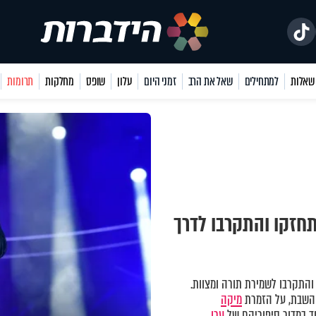
למתחילים
שאל את הרב
זמני היום
עלון
שופס
מחלקות
תרומות
חזקו והתקרבו לדרך
התקרבו לשמירת תורה ומצוות.
השבת, על הזמרת
מיקה
ד במדור סיפוריהם של
ערן