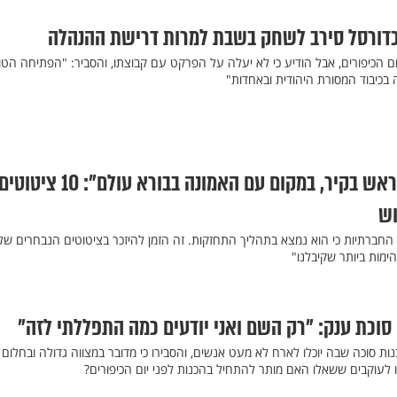
כדורסל סירב לשחק בשבת למרות דרישת ההנהלה
ם הכיפורים, אבל הודיע כי לא יעלה על הפרקט עם קבוצתו, והסביר: "הפתיחה הטו
ה בכיבוד המסורת היהודית ובאחדות"
"אנחנו הולכים עם הראש בקיר, במקום עם האמונה בבורא עולם": 10 ציטוט
וש
ברתיות כי הוא נמצא בתהליך התחזקות. זה הזמן להיזכר בציטוטים הנבחרים שלו
מות ביותר שקיבלנו"
וכת ענק: "רק השם ואני יודעים כמה התפללתי לזה"
נות סוכה שבה יוכלו לארח לא מעט אנשים, והסבירו כי מדובר במצווה גדולה ובחלום
 לעוקבים ששאלו האם מותר להתחיל בהכנות לפני יום הכיפורים?