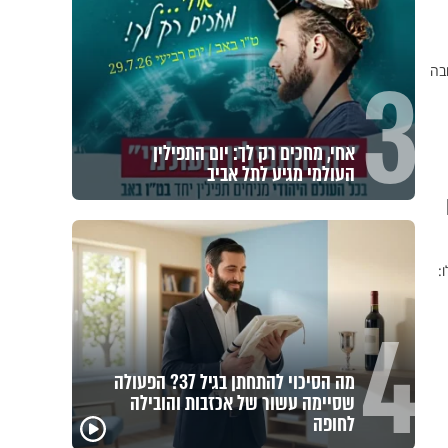
3
בה
אחי, מחכים רק לך: יום התפילין
העולמי מגיע לתל אביב
ים
:
4
מה הסיכוי להתחתן בגיל 37? הפעולה
שסיימה עשור של אכזבות והובילה
לחופה
הרגעים הקשים ביותר
"הגמג