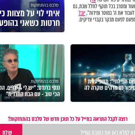
סלבס בהתחזקות
וד ומסרב בכל תוקף לחלל שבת, גם
איתי לוי על מצוות כי
לעבוד את ה' במוסר ומידות",
יובל
עם לפעם מבקר בקברי צדיקים.
חרטות כשאני בהופע
חזקות
ם תפילתי": משפיענית
סלבס בהתחזקות
יפור נס מדהים שקרה לה
ננסי ברנדס: "יש לי 4 ילד
הכי טוב - עם הבת החרדית"
רוצה לקבל התראה במייל על כל תוכן חדש של סלבס בהתחזקות?