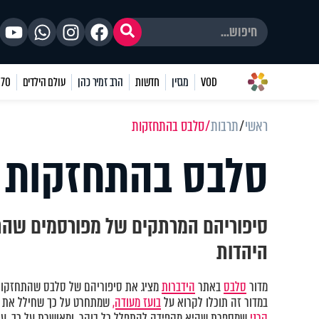
VOD
מגזין
חדשות
הרב זמיר כהן
עולם הילדים
70 שאלות
ראשי
תרבות
סלבס בהתחזקות
סלבס בהתחזקות
סיפוריהם המרתקים של מפורסמים שהת
היהדות
מדור
סלבס
באתר
הידברות
מציג את סיפוריהם של סלבס שהתחזקו ו
במדור זה תוכלו לקרוא על
בועז מעודה,
שמתחרט על כך שחילל את 
קרני
שמספרת שהיא מקפידה להתפלל כל בוקר, ומאושרת על כך. עו