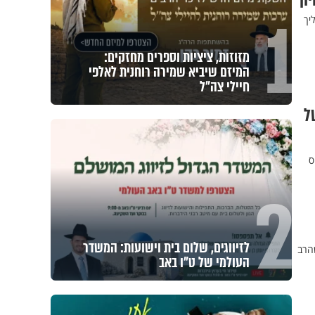
ון
1
יך
מזוזות, ציציות וספרים מחזקים:
המיזם שיביא שמירה רוחנית לאלפי
חיילי צה"ל
רים של
ס
2
לזיווגים, שלום בית וישועות: המשדר
שהרב
העולמי של ט"ו באב