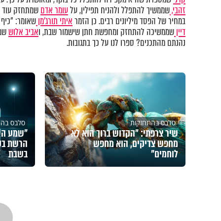
זהבי,
שממשיך להתפלל ולהניח תפילין, על
עומר אדם
שמתחזק עוד וע
במחיר של הפסד מיליונים רבים. כן הזמר
איתי תורג'מן
שאומר: "כיף 
דיין
שממשיכה להתחזק ומחפשת חתן שישמור שבת, ו
אביב אלוש
שמפ
נהנתם מהתכנים? ספרו לנו על כך בתגובות.
סלבס בהתחזקות
סלבס בהת
שיר צרפתי: "הקדוש ברוך הוא לא
"שמע הש
מחפש צדיקים, הוא מחפש
הרשת בס
לוחמים"
בשבת