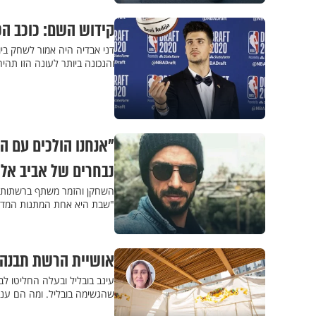
קידוש השם: כוכב ה
דני אבדיה היה אמור לשחק ביו
והנכונה ביותר לעונה הזו תהי
נבחרים של אביב אל
השחקן והזמר משתף ברשתות הח
"שבת היא אחת המתנות המדהי
אושיית הרשת תבנה ס
עינב בובליל ובעלה החליטו לב
שהגשימה בובליל. ומה הם ענו