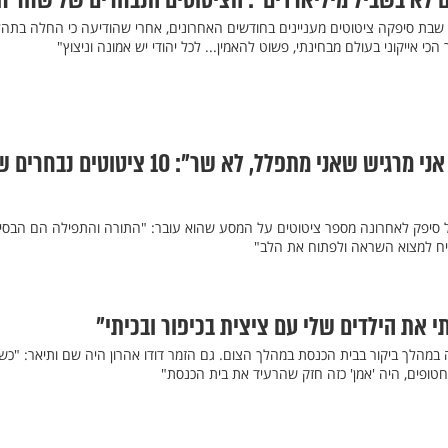
 לא בשביל מיליארדים": הציטוטים הנבחרים של שחר חי
בת סיפקה ציטוטים מעניינים בחודשים האחרונים, אחרי שהודיעה כי החלה בתהל
י אייקוני בעולם מבחינתי, פשוט להאמין... לכל יהודי יש אמונה וניצוץ"
"כשאני עולה לבמה, אני מרגיש שאני מתפלל, לא שר": 10 ציטוטים נבח
 סיפק לאחרונה מספר ציטוטים על המסע שהוא עובר: "התורה והתפילה הם הבסי
ליח למצוא השראה ולפתוח את הלב"
י את הילדים שלי עם ציצית בכיפור ובכיתי"
 במהלך ביקור בבית הכנסת במהלך הצום. גם הזמר דודו אהרון היה שם ותיאר: "כ
ופים, היה 'אמן' כזה חזק שהרעיד את בית הכנסת"