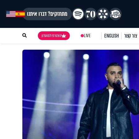
מתחזקים? דברו איתנו
צור קשר
ENGLISH
LIVE
הצטרפו למועדון