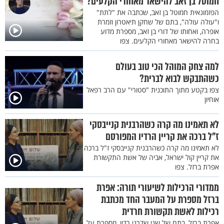
חמוטל בן זאב להישאר מאחורי הקלעים?
הפזמונאית חמוטל בן זאב, שכתבה את "לתת"
ו"עולה עולה", בתם של שחקן תיאטרון וזמרת
אופרה, ואחותו של דורי בן זאב, מספרת מדוע
בחרה להישאר מאחורי הקלעים. צפו
למה צחק המוהל הכי טוב בעולם
כשהתבקש לבוא לברית?
צפו בקטע מתוך התוכנית "סטורי" עם הרב רפאל
אוחיון
לא תאמינו מה קרה כשהרבנית קנייבסקי
ז"ל ברכה את קריין הרדיו המפורסם
לא תאמינו מה קרה כשהרבנית קנייבסקי ז"ל ברכה
את קריין קול ישראל, אביה של אשת התקשורת
אפרת ברזל. צפו
ממדורי הרכילות לשיעורי תורה: אפרת
ברזל מספרת על המעבר החד מכתבת
רכילות לאשת תקשורת חרדית
אפרת ברזל, בתם של שני שדרני רדיו, מספרת על