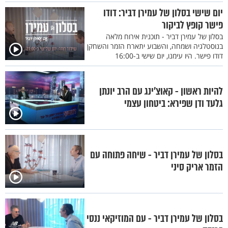
יום שישי בסלון של עמירן דביר: דודו
פישר קופץ לביקור
בסלון של עמירן דביר - תוכנית אירוח מלאה
בנוסטלגיה ושמחה, והשבוע יתארח הזמר והשחקן
דודו פישר. היו עימנו, יום שישי ב-16:00
להיות ראשון - קאוצ’ינג עם הרב יונתן
גלעד ודן שפירא: ביטחון עצמי
בסלון של עמירן דביר - שיחה פתוחה עם
הזמר אריק סיני
בסלון של עמירן דביר - עם המוזיקאי ננסי