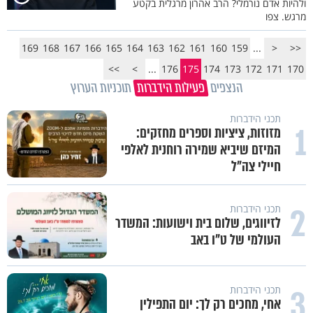
ולהיות אדם נורמלי? הרב אהרון מרגלית בקטע
מרגש. צפו
169
168
167
166
165
164
163
162
161
160
159
...
<
<<
>>
>
...
176
175
174
173
172
171
170
הנצפים
פעילות הידברות
תוכניות הערוץ
תכני הידברות
1
מזוזות, ציציות וספרים מחזקים:
המיזם שיביא שמירה רוחנית לאלפי
חיילי צה"ל
2
תכני הידברות
לזיווגים, שלום בית וישועות: המשדר
העולמי של ט"ו באב
3
תכני הידברות
אחי, מחכים רק לך: יום התפילין