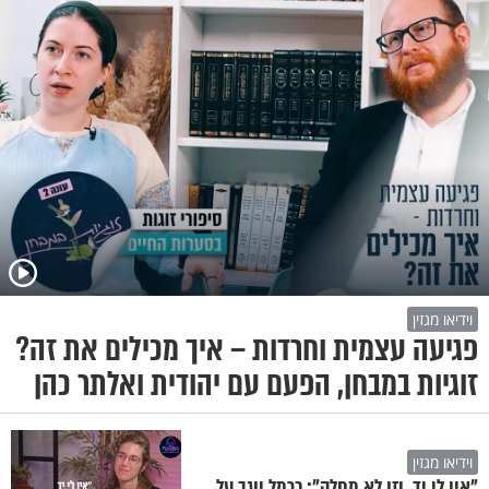
וידיאו מגזין
פגיעה עצמית וחרדות – איך מכילים את זה?
זוגיות במבחן, הפעם עם יהודית ואלתר כהן
וידיאו מגזין
"אין לי יד, וזו לא מחלה": כרמל יוגב על