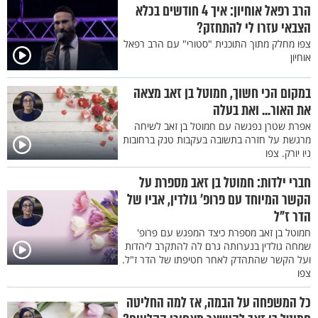
הרב רפאל אוחיון: איך 4 חודשים בכלא
הצבאי עזרו לי להתחזק?
צפו מחלק מתוך התוכנית "סטורי" עם הרב רפאל
אוחיון
במקום הכי חשוך, חמוטל בן זאב מצאה
את האור... ואת בעלה
אפרת שטרן נפגשה עם חמוטל בן זאב לשיחה
מרגשת על חזרה בתשובה בעקבות טנק ברחובות
ניו יורק. צפו
חברי ילדות: חמוטל בן זאב מספרת על
הקשר המיוחד עם פרופ’ גולדין, אביו של
הדר ז"ל
חמוטל בן זאב מספרת כיצד המפגש עם פרופ'
שמחה גולדין בנערותה גרם לה להתקרב ליהדות
ועל הקשר שהתהדק לאחר חטיפתו של הדר ז"ל.
צפו
כל המשפחה על הבמה, אז למה החליטה