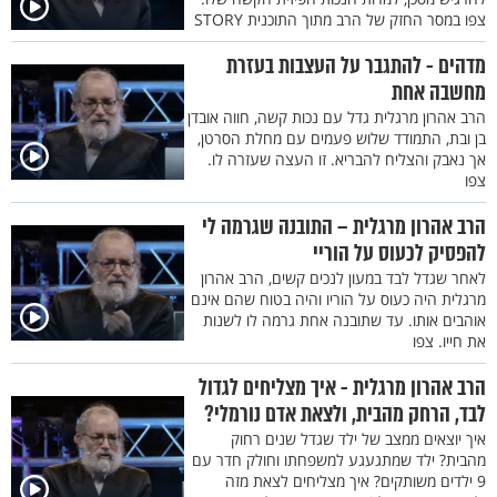
צפו במסר החזק של הרב מתוך התוכנית STORY
מדהים - להתגבר על העצבות בעזרת
מחשבה אחת
הרב אהרון מרגלית גדל עם נכות קשה, חווה אובדן
בן ובת, התמודד שלוש פעמים עם מחלת הסרטן,
אך נאבק והצליח להבריא. זו העצה שעזרה לו.
צפו
הרב אהרון מרגלית – התובנה שגרמה לי
להפסיק לכעוס על הוריי
לאחר שגדל לבד במעון לנכים קשים, הרב אהרון
מרגלית היה כעוס על הוריו והיה בטוח שהם אינם
אוהבים אותו. עד שתובנה אחת גרמה לו לשנות
את חייו. צפו
הרב אהרון מרגלית - איך מצליחים לגדול
לבד, הרחק מהבית, ולצאת אדם נורמלי?
איך יוצאים ממצב של ילד שגדל שנים רחוק
מהבית? ילד שמתגעגע למשפחתו וחולק חדר עם
9 ילדים משותקים? איך מצליחים לצאת מזה