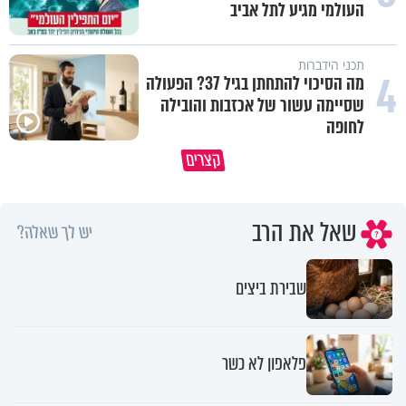
העולמי מגיע לתל אביב
תכני הידברות
4
מה הסיכוי להתחתן בגיל 37? הפעולה
שסיימה עשור של אכזבות והובילה
לחופה
קצרים
מדוע האמונה נמשלה למלח?
גם ׳הרע׳ זה הרחמים של בורא ע
שאל את הרב
יש לך שאלה?
שבירת ביצים
פלאפון לא כשר