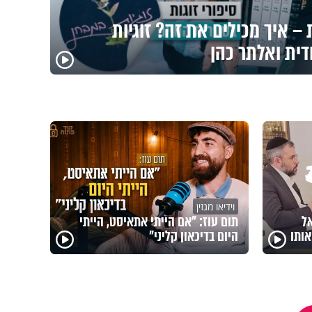
– איך מכילים את זה? זוגיות
דית ואלתר כהן
וידיאו מגזין
אל
תום עוז: "אם הייתי אתאיסט, הייתי
ותו
היום בדיכאון קליני"