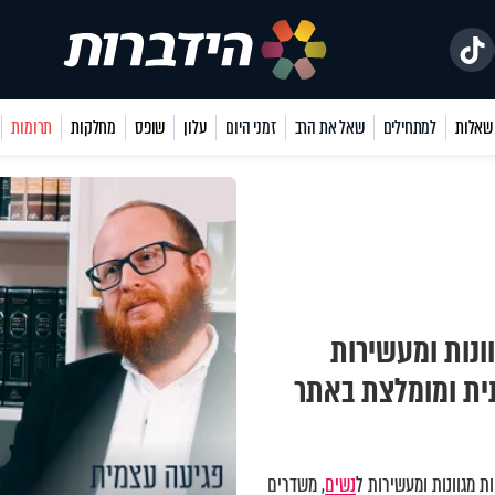
למתחילים
שאל את הרב
זמני היום
עלון
שופס
מחלקות
תרומות
ונות ומעשירות
תית ומומלצת באתר
 מגוונות ומעשירות ל
נשים
, משדרים