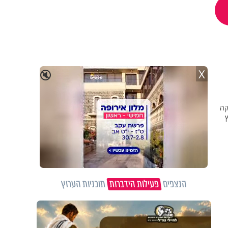
X
🔇
קה
עה 17:00, בערוץ
הנצפים
פעילות הידברות
תוכניות הערוץ