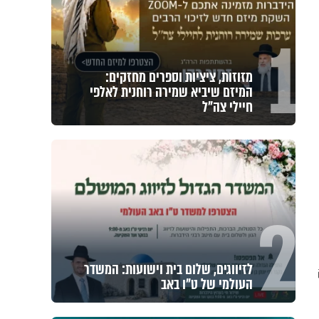
1
מזוזות, ציציות וספרים מחזקים:
המיזם שיביא שמירה רוחנית לאלפי
חיילי צה"ל
2
לזיווגים, שלום בית וישועות: המשדר
העולמי של ט"ו באב