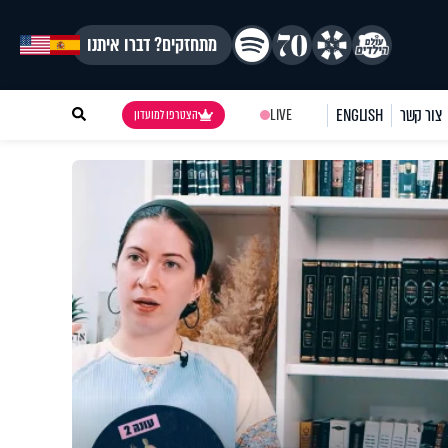
מתחזקים? דברו איתנו
צור קשר
ENGLISH
LIVE
הצטרפו למועדון