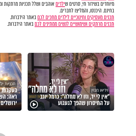
מיוחדים בשידור חי, סרטים ש
ילדים
אוהבים ושלל תכניות מרתקות ומק
בחינם. היכנסו, והמליצו לחברים.
תכנים מעסיקים וחינוכיים לילדים מחכים לכם
באתר הידברות.
תכנים מרתקים ושימושיים לנשים ממתינים לכם
באתר הידברות.
תכניות יל
בעקבות 
וידיאו מגזין
"אין לי יד, וזו לא מחלה": כרמל יוגב
ראה: השם
על החיסרון שהפך לגעגוע
ירושלים