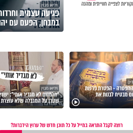
וריות לצפייה חווייתית ומהנה
וידיאו מגזין
פגיעה עצמית וחרדות 
במבחן, הפעם עם יהו
דים
ההפטרה - הפטרת פרשת
וידיאו מגזין
 מבטיח לבנות את
"הגמגום לא מגדיר אותי": ישר
שטרן על המגבלה שלא עוצרת א
רוצה לקבל התראה במייל על כל תוכן חדש של ערוץ הידברות?