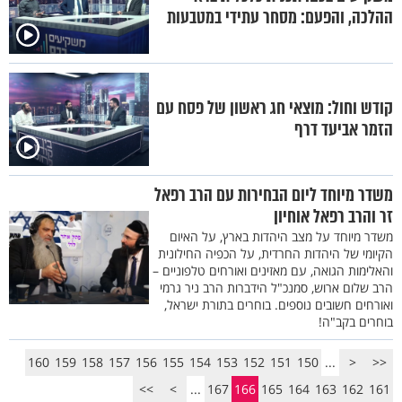
ההלכה, והפעם: מסחר עתידי במטבעות
קודש וחול: מוצאי חג ראשון של פסח עם
הזמר אביעד דרף
משדר מיוחד ליום הבחירות עם הרב רפאל
זר והרב רפאל אוחיון
משדר מיוחד על מצב היהדות בארץ, על האיום
הקיומי של היהדות החרדית, על הכפיה החילונית
והאלימות הגואה, עם מאזינים ואורחים טלפוניים –
הרב שלום ארוש, סמנכ"ל הידברות הרב ניר גרמי
ואורחים חשובים נוספים. בוחרים בתורת ישראל,
בוחרים בקב"ה!
160
159
158
157
156
155
154
153
152
151
150
...
<
<<
>>
>
...
167
166
165
164
163
162
161