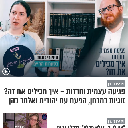
וידיאו מגזין
פגיעה עצמית וחרדות – איך מכילים את זה?
זוגיות במבחן, הפעם עם יהודית ואלתר כהן
וידיאו מגזין
"אין לי יד, וזו לא מחלה": כרמל יוגב על