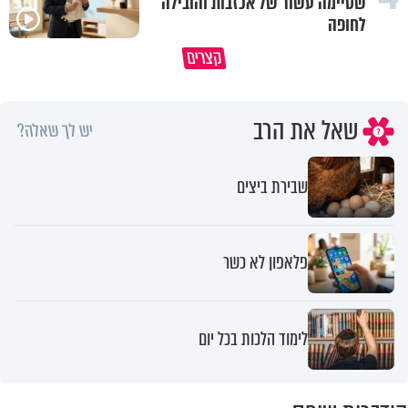
שסיימה עשור של אכזבות והובילה
לחופה
קצרים
מדוע האמונה נמשלה למלח?
גם ׳הרע׳ זה הרחמים של בורא ע
שאל את הרב
יש לך שאלה?
שבירת ביצים
פלאפון לא כשר
לימוד הלכות בכל יום