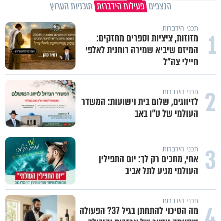
הנצפים
פעילות הידברות
תוכניות הערוץ
תכני הידברות
1
מזוזות, ציציות וספרים מחזקים:
המיזם שיביא שמירה רוחנית לאלפי
חיילי צה"ל
2
תכני הידברות
לזיווגים, שלום בית וישועות: המשדר
העולמי של ט"ו באב
3
תכני הידברות
אחי, מחכים רק לך: יום התפילין
העולמי מגיע לתל אביב
תכני הידברות
4
מה הסיכוי להתחתן בגיל 37? הפעולה