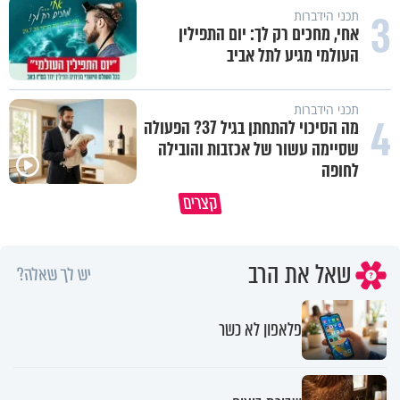
3
תכני הידברות
אחי, מחכים רק לך: יום התפילין
העולמי מגיע לתל אביב
תכני הידברות
4
מה הסיכוי להתחתן בגיל 37? הפעולה
שסיימה עשור של אכזבות והובילה
לחופה
תעצרו לפני שאתם מוציאים דיבה על
קצרים
ציבור שלם
מתכון ל׳שבת שלום׳
שאל את הרב
יש לך שאלה?
פלאפון לא כשר