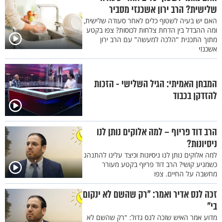
שלישית? הרב ירון אשכנזי מסביר
האם יש בעיה לשטוף כלים לאחר סעודה שלישית,
ומה ההבדל בין הדחת צלחות לכוסות? צפו בקטע
מתוך התכנית "הלכה למעשה" עם הרב ירון
אשכנזי
המבחן האמיתי: הגיל השלישי - הזכות
להזדקן בכבוד
הרב דוד פריוף – למה אלוקים נותן לנו
ניסיונות?
למה אלוקים נותן לנו ניסיונות וכיצד עלינו להתנהג
כשמגיע קושי? הרב דוד פריוף בקטע מעורר
מחשבה על החיים. צפו
זכה לנס אדיר ואמר: "רק שהשם לא ינקום
בי"
מדוע אמר האיש שזכה לנס גדול: "רק שהשם לא