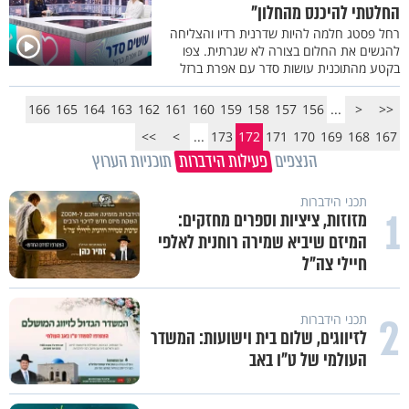
החלטתי להיכנס מהחלון"
רחל פסטג חלמה להיות שדרנית רדיו והצליחה
להגשים את החלום בצורה לא שגרתית. צפו
בקטע מהתוכנית עושות סדר עם אפרת ברזל
166
165
164
163
162
161
160
159
158
157
156
...
<
<<
>>
>
...
173
172
171
170
169
168
167
הנצפים
פעילות הידברות
תוכניות הערוץ
תכני הידברות
1
מזוזות, ציציות וספרים מחזקים:
המיזם שיביא שמירה רוחנית לאלפי
חיילי צה"ל
2
תכני הידברות
לזיווגים, שלום בית וישועות: המשדר
העולמי של ט"ו באב