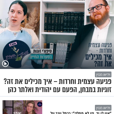
וידיאו מגזין
פגיעה עצמית וחרדות – איך מכילים את זה?
זוגיות במבחן, הפעם עם יהודית ואלתר כהן
וידיאו מגזין
"אין לי יד, וזו לא מחלה": כרמל יוגב על