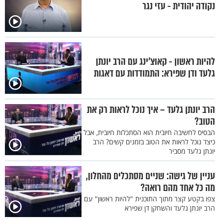
נקודה יהודית - עזי נגר
להיות ראשון - קאוצ’ינג עם הרב יונתן
גלעד ודן שפירא: התמודדות עם דאגות
הרב יונתן גלעד – איך נוכל לראות רק את
הטוב?
הבסיס לחשיבה חיובית הוא הסתכלות חיובית, אבל
כיצד נוכל לראות את הטוב בזמנים קשים? הרב
יונתן גלעד מסביר
עניין של גישה: שניים מסתכלים מהחלון,
מה כל אחד מהם רואה?
צפו בקטע קצר מתוך התוכנית "להיות ראשון" עם
הרב יונתן גלעד והשחקן דן שפירא