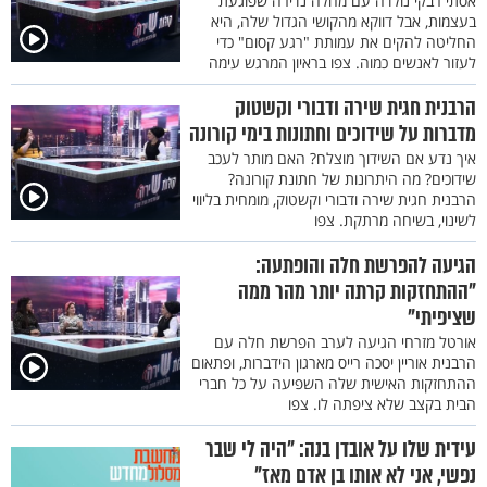
אסתי רבקי נולדה עם מחלה נדירה שפוגעת
בעצמות, אבל דווקא מהקושי הגדול שלה, היא
החליטה להקים את עמותת "רגע קסום" כדי
לעזור לאנשים כמוה. צפו בראיון המרגש עימה
הרבנית חגית שירה ודבורי וקשטוק
מדברות על שידוכים וחתונות בימי קורונה
איך נדע אם השידוך מוצלח? האם מותר לעכב
שידוכים? מה היתרונות של חתונת קורונה?
הרבנית חגית שירה ודבורי וקשטוק, מומחית בליווי
לשינוי, בשיחה מרתקת. צפו
הגיעה להפרשת חלה והופתעה:
"ההתחזקות קרתה יותר מהר ממה
שציפיתי"
אורטל מזרחי הגיעה לערב הפרשת חלה עם
הרבנית אוריין יסכה רייס מארגון הידברות, ופתאום
ההתחזקות האישית שלה השפיעה על כל חברי
הבית בקצב שלא ציפתה לו. צפו
עידית שלו על אובדן בנה: "היה לי שבר
נפשי, אני לא אותו בן אדם מאז"