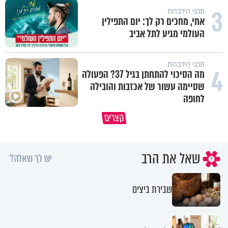
3
תכני הידברות
אחי, מחכים רק לך: יום התפילין
העולמי מגיע לתל אביב
תכני הידברות
4
מה הסיכוי להתחתן בגיל 37? הפעולה
שסיימה עשור של אכזבות והובילה
לחופה
קצרים
מדוע האמונה נמשלה למלח?
גם ׳הרע׳ זה הרחמים של בורא ע
שאל את הרב
יש לך שאלה?
שבירת ביצים