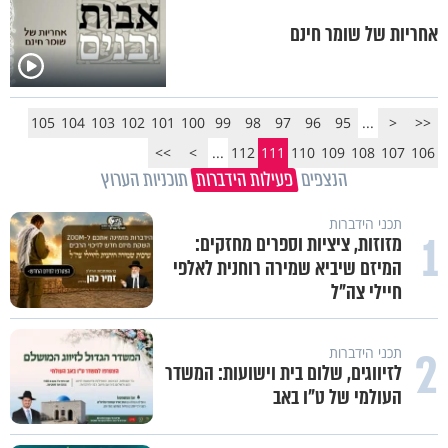
אחריות של שומר חינם
105
104
103
102
101
100
99
98
97
96
95
...
<
<<
>>
>
...
112
111
110
109
108
107
106
הנצפים
פעילות הידברות
תוכניות הערוץ
תכני הידברות
1
מזוזות, ציציות וספרים מחזקים:
המיזם שיביא שמירה רוחנית לאלפי
חיילי צה"ל
2
תכני הידברות
לזיווגים, שלום בית וישועות: המשדר
העולמי של ט"ו באב