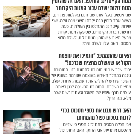
מנות הקייטרינג הוחלפו. האם זה שהזמין
מנות זולות ישלם עבור המנות היקרות?
שני אנשים בעלי אותו שם חגגו באולמות צמודים,
כאשר אחד הזמין מנה יקרה והשני מנה זולה. שני
שירותי קייטרינג התחלפו בין האולמות. כעת
דורשת חברת הקייטרינג שסיפקה מנות יקרות
מבעל האירוע שהזמין מנות זולות, לשלם מלוא
הסכום. האם עליו לשלם זאת?
האיום שהתממש: "הנמיכו את עוצמת
הקול או שאשלם מחצית שכרכם!"
יהודי שכר שירותי תזמורת לחתונת בנו. התזמורת
ניגנה במהלך האירוע בעוצמה שצרמה באוזניו של
השוכר שדרש להחליש את העוצמה, אחרת ישלם
מחצית משכרם. התזמורת המשיכה לנגן באותה
עוצמה חרף איומיו של השוכר וכעת דורשים שכר
מלא. מה הדין?
האב דרש מבנו את כספי חסכונו בכדי
לזכות בסכום כפול מהמחותן
אבי הכלה הסכים לתת לזוג הטרי פי שניים
מהסכום אותו ייתן אבי החתן. האם החתן יכול