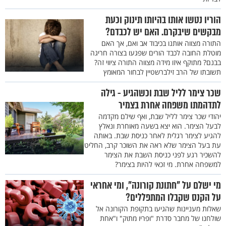
הוריו נטשו אותו בהיותו תינוק וכעת
מבקשים שיבקרם. האם יש לכבדם?
התורה מצווה אותנו בכיבוד אב ואם, אך האם
מוטלת החובה לכבד הורים שפגעו בצורה חריגה
בבנם? מתוקף איזו מידה מצווה התורה ציווי זה?
תשובתו של הרב זילברשטיין לבחור המאומץ
שכר צימר לליל שבת וכשהגיע - גילה
לתדהמתו משפחה אחרת בצמיר
יהודי שכר צימר לליל שבת, ואף שילם מקדמה
לבעל הצימר. הוא יצא בשעה מאוחרת ונאלץ
להגיע לצימר רגלית לאחר כניסת שבת. באותה
עת בעל הצימר שלא ראה את השוכר קרב, החליט
להשכיר רגע לפני כניסת השבת את הצימר
למשפחה אחרת. מי זכאי להיות בצימר?
מי ישלם על "חתונת קורונה", ומי אחראי
על הקנס שקבלו המתפללים?
שאלות מעניינות שהגיעו בתקופת הקורונה אל
שולחנו של מחבר סדרת "ופריו מתוק" ו"אחת