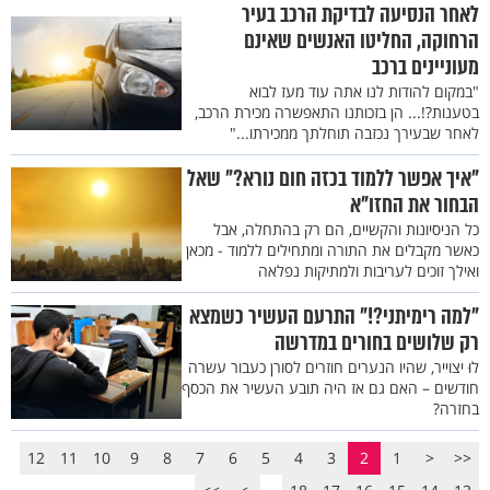
לאחר הנסיעה לבדיקת הרכב בעיר
הרחוקה, החליטו האנשים שאינם
מעוניינים ברכב
"במקום להודות לנו אתה עוד מעז לבוא
בטענות?!... הן בזכותנו התאפשרה מכירת הרכב,
לאחר שבעירך נכזבה תוחלתך ממכירתו..."
"איך אפשר ללמוד בכזה חום נורא?" שאל
הבחור את החזו"א
כל הניסיונות והקשיים, הם רק בהתחלה, אבל
כאשר מקבלים את התורה ומתחילים ללמוד - מכאן
ואילך זוכים לעריבות ולמתיקות נפלאה
"למה רימיתני?!" התרעם העשיר כשמצא
רק שלושים בחורים במדרשה
לוּ יצוייר, שהיו הנערים חוזרים לסורן כעבור עשרה
חודשים – האם גם אז היה תובע העשיר את הכסף
בחזרה?
12
11
10
9
8
7
6
5
4
3
2
1
<
<<