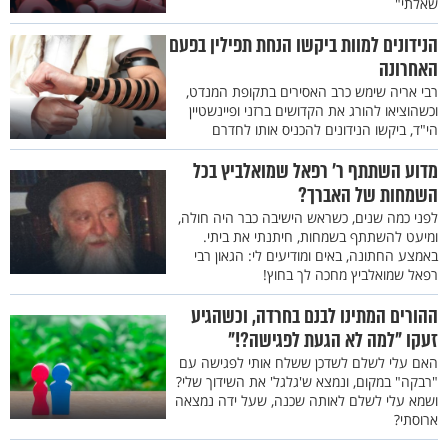
שאלתי"
הנידונים למוות ביקשו הנחת תפילין בפעם
האחרונה
רבי אריה שימש כרב האסירים בתקופת המנדט,
וכשהוציאו להורג את הקדושים ברזני ופיינשטיין
הי"ד, ביקשו הנידונים להכניס אותו לחדרם
מדוע השתתף ר’ רפאל שמואלביץ בכל
השמחות של האברך?
לפני כמה שנים, כשראש הישיבה כבר היה חולה,
ומיעט להשתתף בשמחות, חיתנתי את ביתי.
באמצע החתונה, באים ומודיעים לי: הגאון רבי
רפאל שמואלביץ מחכה לך בחוץ!
ההורים המתינו לבנם בחרדה, וכשהגיע
זעקו "למה לא הגעת לפגישה?!"
האם עלי לשלם לשדכן ששלח אותי לפגישה עם
"רבקה" במקום, ונמצא ש'גלגל' את השידוך שלי?
ושמא עלי לשלם לאותה שכנה, שעל ידה נמצאה
ארוסתי?