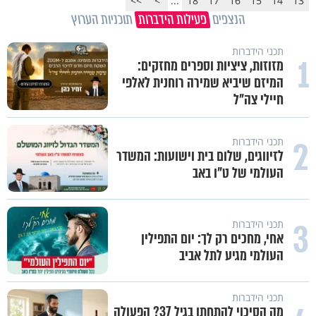
>>
>
...
18
17
16
15
14
13
הנצפים
פעילות הידברות
תוכניות הערוץ
תכני הידברות
1
מזוזות, ציציות וספרים מחזקים:
המיזם שיביא שמירה רוחנית לאלפי
חיילי צה"ל
2
תכני הידברות
לזיווגים, שלום בית וישועות: המשדר
העולמי של ט"ו באב
3
תכני הידברות
אחי, מחכים רק לך: יום התפילין
העולמי מגיע לתל אביב
תכני הידברות
מה הסיכוי להתחתן בגיל 37? הפעולה