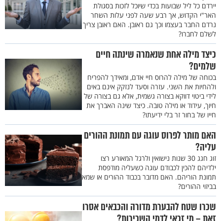
יירדם כל ליל שבועות בכדי שיוכל לזכות בסגולת
האר"י הקדוש, אך רבע שעה לפני עלות השחר
נרדם החבר בעצמו וכך גם ראובן. האם ראובן צריך
לשלם לחברו?
כיצד מילה אחת שנאמרה שינתה חיים
שלמים?
בכוחה של מילה להרוס חיי אדם, ומאידך להפריח
ולהחיות את השני. עזרה וסעד לנזקק אינם באים
לידי ביטוי דווקא בצורה גשמית, אלא גם בצורה של
חיוך, עידוד או מילה טובה. כיצד שינה האברך את
חייו של בחור זר בלי ידיעתו?
האם מותר לפרוס עוגה עם תמונת ההורים
עליה?
זוג חגג 30 שנות נישואין ולרגל המאורע רצו
ילדיהם להכין לכבודם עוגה כשעליה מודפסת
תמונת הוריהם. האם מדובר בכבוד ההורים או שמא
בביזוי ההורים?
שכרו שטח להבערת מדורה והכבאים אסרו
זאת – מי זכאי לדמי השכירות?