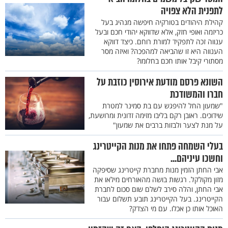
לתפנית הלא צפויה
קהילת היהודים בטורקיה חיפשה מנהיג בעל
כריזמה ואופי חזק, אלא שדווקא יהודי חכם ובעל
ענווה זכה לתפקיד למורת רוחם. כיצד דווקא
הענווה היא זו שהביאה למהפכה? ואיזה מסר
מסתורי קיבל אותו חכם בחלומו?
השונא פרסם מודעת אירוסין כוזבת על
חברו והמשודכת
"שמעון החל להיפגש עם בת סמינר למטרת
שידוכים. ראובן רקם בליבו מזימה זדונית ומרושעת,
על מנת לצער ולבזות ברבים את שמעון"
בעלי השמחה פתחו את מנות הקייטרינג
וחשכו עיניהם...
אבי החתן הזמין מנות מחברת קייטרינג שסיפקה
מזון מקולקל. רגשות בושה מהאורחים מילאו את
אבי החתן, והלה סירב לשלם שום סכום לחברת
הקייטרינג. בעל הקייטרינג תובע תשלום עבור
האוכל אותו כן אכלו. עם מי הצדק?