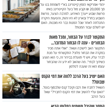
יהודי אמריקאי הזמין קייטרינג בא"י לשמחת בנו על
סך 20,000 ₪ וקבע מול בעל הקייטרינג באיזו
פרשת שבוע ייערך האירוע. למרבה הצער, פרשת
השבוע בחו"ל ובארץ לא היו זהות, והטעות היקרה
התגלתה לאחר שכל המנות כבר היו מוכנות. האם
יש לשלם עבור המנות?
התקשר לברר על הבחור, ומכל מאות
הבחורים - ענה לו הבחור המדובר...
התקשר האב לישיבה ושאל: "אולי אתה מכיר
במקרה את הבחור פלוני? התקשרתי על מנת
לברר עליו, ויש לי תועלת בבירור זה, כי הוא הוצע
כשידוך לבִּתי". מה שהאב לא ידע זה שהבחור
עצמו הוא זה שענה לטלפון
האם ישיב בעל הרכב ללווה את דמי הקנס
שבוטל?
השאיל לחברו את רכבו וקיבל קנס שלבסוף בוטל.
"האם עליי להשיב את דמי הקנס לחברי?" שאל
בעל הרכב
המסר שקיבל משמים בחלומו הביא