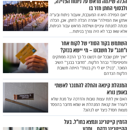
הכלה שילמה מראש על ניתוח הפזילה,
ולבסוף החתן חזר בו
"אם הפזילה היא זו המעכבת, אעבור ניתוח ובע"ה
אתקן את הפזילה" אמרה הכלה לחתן. אכן, הכלה
פנתה למנתח עיניים ושילמה מראש עבור הניתוח,
אלא שאז כבר לא היה צורך בניתוח...
השתמש בקוד הסודי של לקוח אחר
ו"חגג" על חשבונו – מי יישא בנזק?
"איך יתכן שבכל יום רכשנו כל כך הרבה ממתקים
וחטיפים?!" נבהל הלקוח. "מדובר בבנך" השיב
המוכר. "בני?! יש לי רק בנות!" הייתה תשובת
הלקוח הנדהם
המנהלת קינאה והחלה להתנכר לאשתי
באופן נורא
האם אין לתת עצות טובות והדרכה על מנת שלא
לעורר את קנאת המנהלת או שמא מדובר בהפסד
מצוות חסד? כיצד יש לנהוג?
הזמין קייטרינג ונמצא בחו"ל. בעל
הקייטרינג נדהם... ותבע