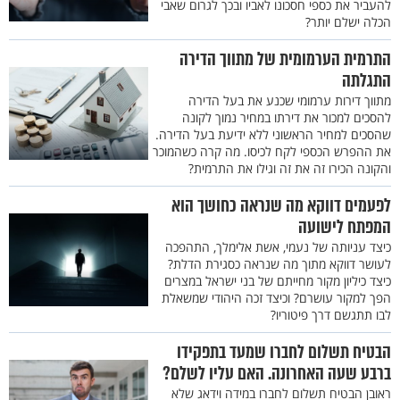
להעביר את כספי חסכונו לאביו ובכך לגרום שאבי
הכלה ישלם יותר?
התרמית הערמומית של מתווך הדירה
התגלתה
מתווך דירות ערמומי שכנע את בעל הדירה
להסכים למכור את דירתו במחיר נמוך לקונה
שהסכים למחיר הראשוני ללא ידיעת בעל הדירה.
את ההפרש הכספי לקח לכיסו. מה קרה כשהמוכר
והקונה הכירו זה את זה וגילו את התרמית?
לפעמים דווקא מה שנראה כחושך הוא
המפתח לישועה
כיצד עניותה של נעמי, אשת אלימלך, התהפכה
לעושר דווקא מתוך מה שנראה כסגירת הדלת?
כיצד כיליון מקור מחייתם של בני ישראל במצרים
הפך למקור עושרם? וכיצד זכה היהודי שמשאלת
לבו תתגשם דרך פיטוריו?
הבטיח תשלום לחברו שמעד בתפקידו
ברבע שעה האחרונה. האם עליו לשלם?
ראובן הבטיח תשלום לחברו במידה וידאג שלא