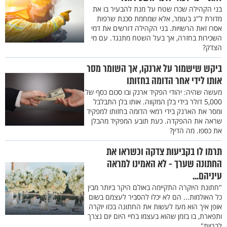
בני הקהילה שכרו שטח על מנת להבעיר בו את
מדורת ל"ג בעומר, אלא שמחמת סכנת שרפות
אסרו זאת הרשויות. בני הקהילה דורשים את דמי
השכירות בחזרה, אך בעל השטח מתנגד. עם מי
הצדק?
ביקש שישמור על ארנקו, אך השומר מסר
אותו לידי אחר הדומה בחזותו
מעשה שהיה: יהודי הפקיד ארנק ובו סכום כסף של
5,000 דולר בידי בלן המקווה. אותו בלן התבלבל
ומסר את הארנק בידי רמאי הדומה בחזותו למפקיד
שראה את ההפקדה. כעת תובע המפקיד מהבלן
את כספו. מה הדין?
תרמו לו בקביעות צדקה וכשראו את
החתונה שערך - לא האמינו למראה
עיניהם...
"חתונת היוקרה התקיימה באולם היקר ביותר מבין
כל האולמות... הם לא יכלו להסביר לעצמם בשום
אופן איך הוא מעז לעשות את החתונה בכזו יוקרה
ותפארת, בו בזמן שהוא בעצמו בחיי היום יום נצרך
לבריות"