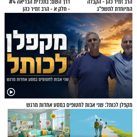
הרב זמיר כהן - הקבלה
דרך השם: בתכלית הבריאה #4
המיוחדת לתשפ"ג
- חלק א - הרב זמיר כהן
מקפלן לכותל: שני אבות לחטופים במסע אחדות מרגש