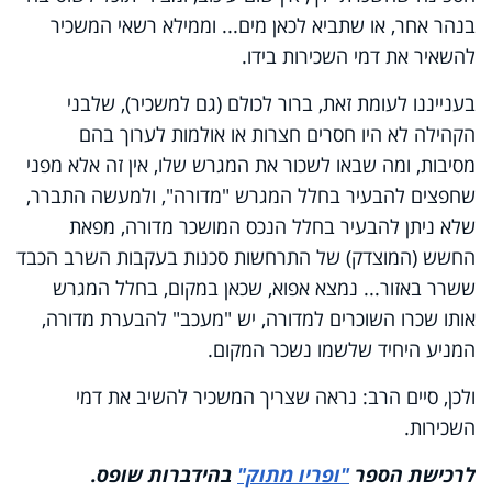
בנהר אחר, או שתביא לכאן מים... וממילא רשאי המשכיר
להשאיר את דמי השכירות בידו.
בענייננו לעומת זאת, ברור לכולם (גם למשכיר), שלבני
הקהילה לא היו חסרים חצרות או אולמות לערוך בהם
מסיבות, ומה שבאו לשכור את המגרש שלו, אין זה אלא מפני
שחפצים להבעיר בחלל המגרש "מדורה", ולמעשה התברר,
שלא ניתן להבעיר בחלל הנכס המושכר מדורה, מפאת
החשש (המוצדק) של התרחשות סכנות בעקבות השרב הכבד
ששרר באזור... נמצא אפוא, שכאן במקום, בחלל המגרש
אותו שכרו השוכרים למדורה, יש "מעכב" להבערת מדורה,
המניע היחיד שלשמו נשכר המקום.
ולכן, סיים הרב: נראה שצריך המשכיר להשיב את דמי
השכירות.
לרכישת הספר
"ופריו מתוק"
בהידברות שופס
.