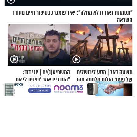
"תסמונת דאון זו לא מחלה": יאיר פומברג בסיפור חיים מעורר
השראה
תשעה באב | מסע לירושלים
המשפיע(נ)ים | יוני דוד:
של פעם: קולות מלחמה מהר
"העבריין אמר 'שינית לי את
X
הזיתים
החיים מהקצה אל הקצה'"