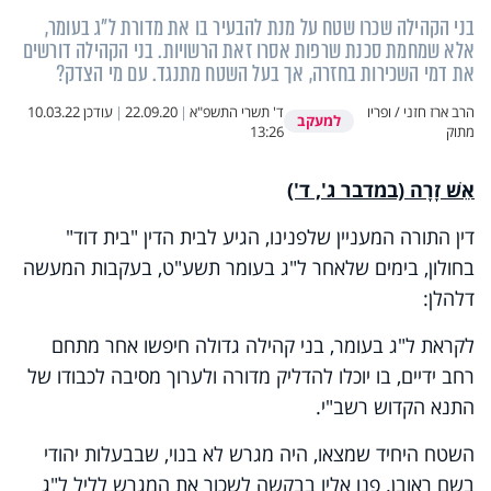
בני הקהילה שכרו שטח על מנת להבעיר בו את מדורת ל"ג בעומר,
אלא שמחמת סכנת שרפות אסרו זאת הרשויות. בני הקהילה דורשים
את דמי השכירות בחזרה, אך בעל השטח מתנגד. עם מי הצדק?
הרב ארז חזני / ופריו
ד' תשרי התשפ"א
|
22.09.20
|
עודכן
10.03.22
למעקב
מתוק
13:26
אֵשׁ זָרָה (במדבר ג', ד')
דין התורה המעניין שלפנינו, הגיע לבית הדין "בית דוד"
בחולון, בימים שלאחר ל"ג בעומר תשע"ט, בעקבות המעשה
דלהלן:
לקראת ל"ג בעומר, בני קהילה גדולה חיפשו אחר מתחם
רחב ידיים, בו יוכלו להדליק מדורה ולערוך מסיבה לכבודו של
התנא הקדוש רשב"י.
השטח היחיד שמצאו, היה מגרש לא בנוי, שבבעלות יהודי
בשם ראובן. פנו אליו בבקשה לשכור את המגרש לליל ל"ג