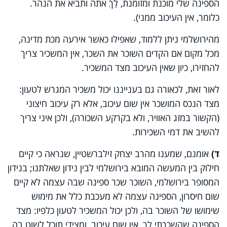
הספינה שלי מוכנת ומזומנת, לֵךְ אתה ותביא את הנהר.
כלומר, אין העיכוב ממני).
מהירושלמי ניתן ללמוד, שאפילו כאשר אירעה מכת מדינה,
מכל מקום אם הקדים השוכר את השכר, אין המשכיר צריך
להחזירו, כיון שאין העיכוב מצד המשכיר.
לאור זאת, לכאורה גם בענייננו יכול משכיר המגרש לטעון:
מצד הנכס המושכר אין שום עיכוב, אלא רק עיכוב חיצוני
(הקשור במזג האוויר, ולא בקרקע השכורה), ולכן איני צריך
להשיב את דמי השכירות.
ד)
אומנם, שמענו מהרב יצחק זילברשטיין, שנראה כי קיים
חילוק בין המעשה המובא בירושלמי לבין נידון שאלתנו; בנידון
המסופר בירושלמי, השוכר שכר ספינה שבה עצמה לא קיים
שום חיסרון, הספינה עצמה לא מעכבת כלל את מימוש
שימושו של השוכר בה, ולכן יכול המשכיר לטעון כלפיו: מצד
הספינה שהשכרתי לך, אין שום עיכוב, ומצידי תוכל לשוט בה