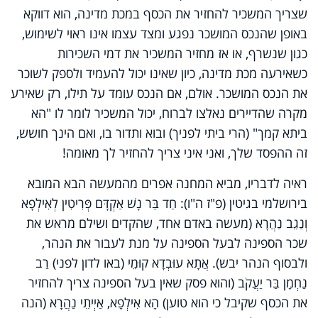
שצריך המשכיר להחזיר את הכסף במכת מדינה, הוא דווקא
באופן שהנכס המושכר נפגע ומצד עצמו אינו ראוי לשימוש,
כגון שנשרף, או אז מחזיר המשכיר את דמי השכירות
כשאירעה מכת מדינה, כיון שאינו יכול להעמיד ולספק לשוכר
את הנכס המושכר. אולם, אם הנכס עומד על תילו, רק שאירע
מקרה שהדיירים נאלצו לברוח, יכול המשכיר לומר לו "הא
ביתא קמך" (הרי ביתי לפניך) ובוא ותדור בו, ואם הינך חושש,
זה ההפסד שלך, ואני איני צריך להחזיר לך מאומה!
ראיה לדבריו, מביא המחנה אפרים מהמעשה הבא המובא
בירושלמי בגיטין (פ"ז ה"ו): חַד בַּר נָשׁ אַקְדָּם פְּרִיטִין לְאִילְפָא
וְנַגֵב נַהֲרָא (מעשה באדם אחד, שהקדים ושילם מראש את
שכר הספינה לבעל הספינה על מנת לעבור את הנהר,
ולבסוף הנהר יבש). אֲתָא עוּבְדָא קוּמֵי (באו לדון לפני) רַב
נַחְמָן בַּר יַעֲקֹב (והוא פסק שאין בעל הספינה צריך להחזיר
את הכסף שקיבל כי הוא טוען) הָא אִילְפָא, אַיְיתֵי נַהֲרָא (הנה