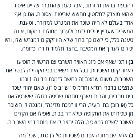
להבעיר בו את מדורתם, אבל כעת שהתברר שקיים איסור,
שהוא מוצדק לחלוטין, מחשש שריפות ואסונות, אם כן אף
אחד בעולם לא היה שוכר את המגרש למדורה. וטענת
המשכיר שעדיין יכולים לזמר ולערוך מחולות במקום, אינה
טענה כלל, כי לשם כך ברור שלא היו זקוקים למגרש שלו, והיו
יכולים לערוך את המסיבה בחצר תלמוד תורה וכדומה.
ב)
ויתכן שאף אם מזג האוויר השרבי וצו הרשויות הופיעו
לאחר קיום השכירות, בכל זאת רשאים בני הקהילה לבטל את
השכירות, משום שמצב זה נחשב ל"מכת מדינה"! וכמו
שמצינו בדברי רמ"א (חו"מ סי' שי"ב סי"ז), שאם יהודי שכר
בית מחבירו, והבית נשרף מחמת שריפה גדולה ששרפה את
כל (או רוב) בתי העיר, הרי זו "מכת מדינה", ומנכה לו השוכר
מן שכירותו את התקופה שלא דר בבית, ואפילו אם הקדים
השוכר לשלם למשכיר, הלה יחזיר לו את מוֹתר דמי השכירות.
ג)
אלא, שבמחנה אפרים (שכירות סי' ז') כתב, שכל מה