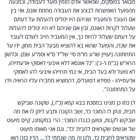
מבואר בפוסקים, שכאשר אדם הזמין פועל לעבודה, ונמנעה
מהפועל האפשרות לבצע את העבודה מחמת אונס, אזי בין
אם העובד והמעביד שניהם היו יכולים להעלות על דעתם
שעלול לקרות האונס, ובין אם שניהם לא היו יכולים להעלות
על דעתם שעלול להיות כך, אין המעביד חייב לשלם לעובד
את שכרו, והפועל שהוא בא להוציא מבעל הבית ממון, ידו על
התחתונה (יעויין שו"ע חו"מ סי' של"ד ס"א וסמ"ע שם). וכלשון
הרא"ש (ב"מ ו'-ג'): "כל אונסא דלא איבעי לאסוקי אדעתייהו,
לא פועל ולא בעל הבית, אי נמי תרוייהו איבעי להו לאסוקי
אדעתייהו - פסידא דפועלים, דהמוציא מחבירו עליו הראיה וידו
על התחתונה".
ד) כמו כן מצינו במסכת בבא קמא (כ"ז.), שקונה שביקש
חבית, ונתן לו המוכר כד, ושב הקונה ותבע ליתן לו את מה
שביקש לקנות, וטוען כנגדו המוכר: הרי במקומנו, קיים מיעוט
של אנשים שקוראים לחבית 'כד', וגם אני מאותו מיעוט
שקוראים לחבית כד, ולכן זה מה שנתתי לך... הדין בזה הוא