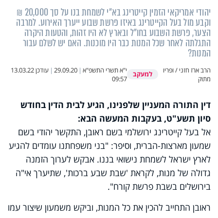
יהודי אמריקאי הזמין קייטרינג בא"י לשמחת בנו על סך 20,000 ₪
וקבע מול בעל הקייטרינג באיזו פרשת שבוע ייערך האירוע. למרבה
הצער, פרשת השבוע בחו"ל ובארץ לא היו זהות, והטעות היקרה
התגלתה לאחר שכל המנות כבר היו מוכנות. האם יש לשלם עבור
המנות?
הרב ארז חזני / ופריו
י"א תשרי התשפ"א
|
29.09.20
|
עודכן
13.03.22
למעקב
מתוק
09:57
דין התורה המעניין שלפנינו, הגיע לבית הדין בחודש
סיון תשע"ט, בעקבות המעשה הבא:
אל בעל קייטרינג ירושלמי בשם ראובן, התקשר יהודי בשם
שמעון מארצות-הברית, וסיפר: "בני משפחתנו עומדים להגיע
לארץ ישראל לשמחת נישואי בננו. אבקש לערוך הזמנה
גדולה של מנות, לקראת 'שבת שבע ברכות', שתיערך אי"ה
בירושלים בשבת פרשת קורח".
ראובן התחייב להכין את כל המנות, וביקש משמעון שיצור עמו