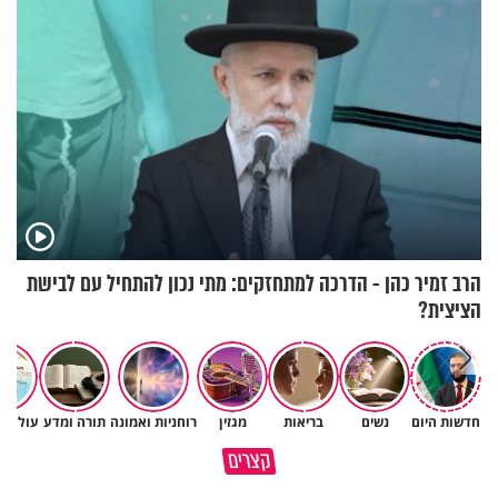
הרב זמיר כהן - הדרכה למתחזקים: מתי נכון להתחיל עם לבישת
הציצית?
חדשות היום
נשים
בריאות
מגזין
רוחניות ואמונה
תורה ומדע
עולם ה
תעשה עם האהבת השם שלך
פותחים פתח קטן - ומקבלים עול
קצרים
משהו
עצום