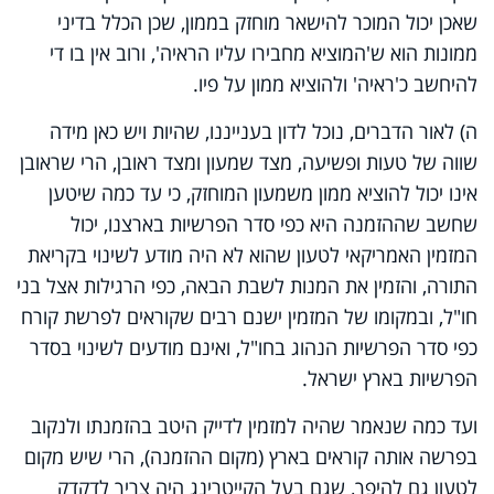
שאכן יכול המוכר להישאר מוחזק בממון, שכן הכלל בדיני
ממונות הוא ש'המוציא מחבירו עליו הראיה', ורוב אין בו די
להיחשב כ'ראיה' ולהוציא ממון על פיו.
ה) לאור הדברים, נוכל לדון בענייננו, שהיות ויש כאן מידה
שווה של טעות ופשיעה, מצד שמעון ומצד ראובן, הרי שראובן
אינו יכול להוציא ממון משמעון המוחזק, כי עד כמה שיטען
שחשב שההזמנה היא כפי סדר הפרשיות בארצנו, יכול
המזמין האמריקאי לטעון שהוא לא היה מודע לשינוי בקריאת
התורה, והזמין את המנות לשבת הבאה, כפי הרגילות אצל בני
חו"ל, ובמקומו של המזמין ישנם רבים שקוראים לפרשת קורח
כפי סדר הפרשיות הנהוג בחו"ל, ואינם מודעים לשינוי בסדר
הפרשיות בארץ ישראל.
ועד כמה שנאמר שהיה למזמין לדייק היטב בהזמנתו ולנקוב
בפרשה אותה קוראים בארץ (מקום ההזמנה), הרי שיש מקום
לטעון גם להיפך, שגם בעל הקייטרינג היה צריך לדקדק