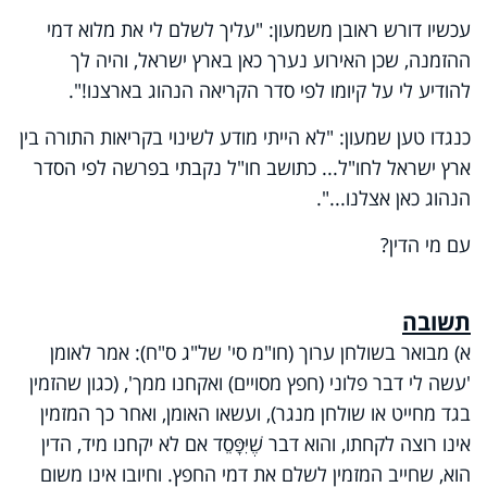
עכשיו דורש ראובן משמעון: "עליך לשלם לי את מלוא דמי
ההזמנה, שכן האירוע נערך כאן בארץ ישראל, והיה לך
להודיע לי על קיומו לפי סדר הקריאה הנהוג בארצנו!".
כנגדו טען שמעון: "לא הייתי מודע לשינוי בקריאות התורה בין
ארץ ישראל לחו"ל... כתושב חו"ל נקבתי בפרשה לפי הסדר
הנהוג כאן אצלנו...".
עם מי הדין?
תשובה
א) מבואר בשולחן ערוך (חו"מ סי' של"ג ס"ח): אמר לאומן
'עשה לי דבר פלוני (חפץ מסויים) ואקחנו ממך', (כגון שהזמין
בגד מחייט או שולחן מנגר), ועשאו האומן, ואחר כך המזמין
אינו רוצה לקחתו, והוא דבר שֶׁיִּפָּסֵד אם לא יקחנו מיד, הדין
הוא, שחייב המזמין לשלם את דמי החפץ. וחיובו אינו משום