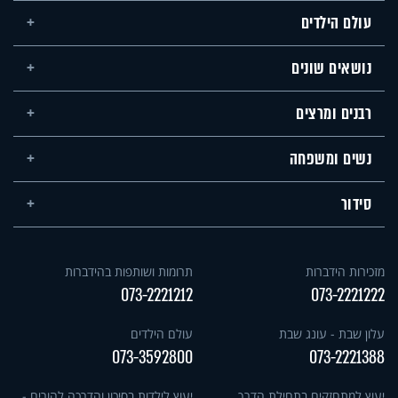
עולם הילדים
נושאים שונים
רבנים ומרצים
נשים ומשפחה
סידור
מזכירות הידברות
תרומות ושותפות בהידברות
073-2221212
073-2221222
עלון שבת - עונג שבת
עולם הילדים
073-3592800
073-2221388
יעוץ למתחזקים בתחילת הדרך
יעוץ לילדות בסיכון והדרכה להורים -