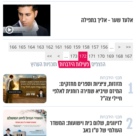
אלעד שער - אליך בתפילה
166
165
164
163
162
161
160
159
158
157
156
...
<
<<
>>
>
...
173
172
171
170
169
168
167
הנצפים
פעילות הידברות
תוכניות הערוץ
תכני הידברות
1
מזוזות, ציציות וספרים מחזקים:
המיזם שיביא שמירה רוחנית לאלפי
חיילי צה"ל
2
תכני הידברות
לזיווגים, שלום בית וישועות: המשדר
העולמי של ט"ו באב