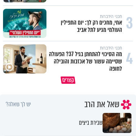
3
תכני הידברות
אחי, מחכים רק לך: יום התפילין
העולמי מגיע לתל אביב
תכני הידברות
4
מה הסיכוי להתחתן בגיל 37? הפעולה
שסיימה עשור של אכזבות והובילה
לחופה
קצרים
מדוע האמונה נמשלה למלח?
גם ׳הרע׳ זה הרחמים של בורא ע
שאל את הרב
יש לך שאלה?
שבירת ביצים