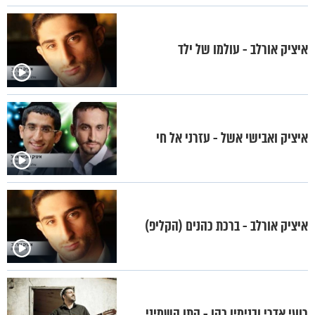
איציק אורלב - עולמו של ילד
איציק ואבישי אשל - עזרני אל חי
איציק אורלב - ברכת כהנים (הקליפ)
רועי אדרי ובנימין כהן - התו השמיני