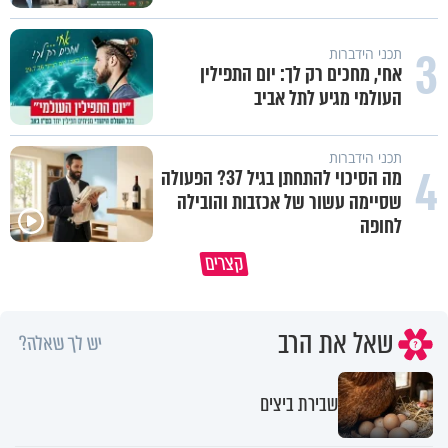
3
תכני הידברות
אחי, מחכים רק לך: יום התפילין
העולמי מגיע לתל אביב
תכני הידברות
4
מה הסיכוי להתחתן בגיל 37? הפעולה
שסיימה עשור של אכזבות והובילה
לחופה
רבתם שוב? 💔 זה לא אומר
קצרים
שהאהבה נגמרה
פרשת שופטים בגרסת AI
שאל את הרב
יש לך שאלה?
שבירת ביצים