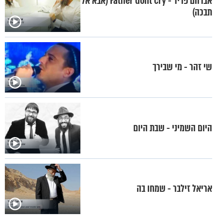
אברהם פריד - Father dont cry (אבא אל
תבכה)
שי זהר - מי שבירך
היום השמיני - שבת היום
אריאל זילבר - שמחו בה