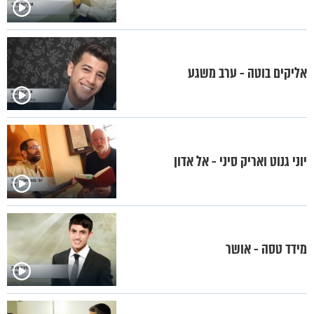
אליקים בוטה - ערב משגע
יוני גנוט ואריק סיני - אל אדון
מידד טסה - אושר