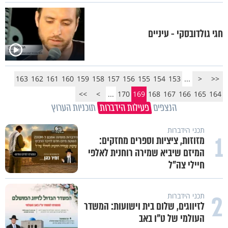
חגי גולדובסקי - עיניים
163
162
161
160
159
158
157
156
155
154
153
...
<
<<
>>
>
...
170
169
168
167
166
165
164
הנצפים
פעילות הידברות
תוכניות הערוץ
תכני הידברות
1
מזוזות, ציציות וספרים מחזקים:
המיזם שיביא שמירה רוחנית לאלפי
חיילי צה"ל
2
תכני הידברות
לזיווגים, שלום בית וישועות: המשדר
העולמי של ט"ו באב